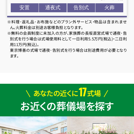
安置
通夜式
告別式
火葬
※料理･返礼品･お布施などのプラン外サービス・物品は含まれませ
ん。火葬料金は別途お客様負担となります。
※無料の会員制度に未加入の方が、家族葬の長坂直営式場で通夜･告
別式を行う場合は式場使用料として一日利用5.5万円(税込)・二日利
用11万円(税込)。
東京博善の式場で通夜･告別式を行う場合は別途費用が必要となり
ます。
17
あなたの近くに
式場
お近くの葬儀場を探す