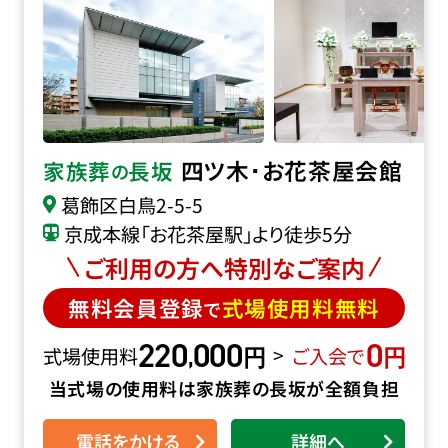
四ツ木･お花茶屋会館
家族葬
長坂
の
葛飾区白鳥2-5-5
京成本線「お花茶屋駅」より徒歩5分
ご利用の方へ特別なご案内
無料会員登録
式場使用料無料
で
220
000
0
円
円
,
>
式場使用料
ご入会で
当式場の使用料は家族葬の長坂が全額負担
電話をかける
詳細へ