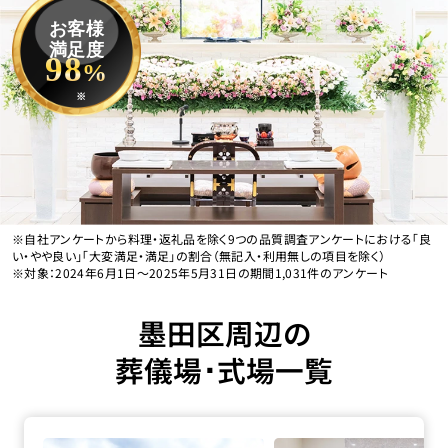
お客様
満足度
98
%
※
※自社アンケートから料理・返礼品を除く9つの品質調査アンケートにおける「良
い・やや良い」「大変満足・満足」の割合（無記入・利用無しの項目を除く）
※対象：2024年6月1日〜2025年5月31日の期間1,031件のアンケート
墨田区周辺の
葬儀場･式場一覧
四ツ木･お花茶屋会館の詳細へ