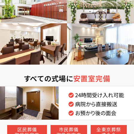
すべての式場に
安置室完備
24時間受け入れ可能
病院から直接搬送
お預かり後の面会
区民葬儀
市民葬儀
全東京葬祭