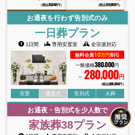
（税込83
,
600円）
（税込165
,
000円）
お通夜を行わず告別式のみ
一日葬
プラン
1日間
専用安置室
全宗派対応
10
無料会員
万円
割引
380
000
,
一般価格
円
280
000
,
円
（税込308
,
000円）
安置
通夜式
告別式
火葬
お通夜・告別式を少人数で
家族葬38
プラン