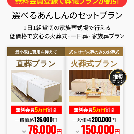
無料会員登録で葬儀プランが割引
選べるあんしんのセットプラン
1日1組貸切の家族葬式場で行える
低価格で安心の火葬式･一日葬･家族葬プラン
最小限に費用を抑えて
式をせず火葬のみのお葬式
直葬
プラン
火葬式
プラン
5
5
無料会員
万円
割引
無料会員
万円
割引
126
000
200
000
,
,
一般価格
円
一般価格
円
76
000
150
000
,
,
円
円