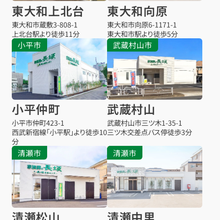
東大和上北台
東大和向原
東大和市蔵敷
3-808-1
東大和市向原
6-1171-1
上北台駅より
徒歩11分
東大和市駅より
徒歩5分
小平市
武蔵村山市
小平仲町
武蔵村山
小平市仲町
423-1
武蔵村山市三ツ木
1-35-1
西武新宿線「小平駅」より徒歩10
三ツ木交差点バス停
徒歩3分
分
清瀬市
清瀬市
清瀬松山
清瀬中里
お得な会員価格!