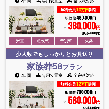
2日間
専用安置室
全宗派対応
10
無料会員
万円
割引
480
000
,
一般価格
円
380
000
,
円
（税込418
,
000円）
安置
通夜式
告別式
火葬
少人数でもしっかりとお見送り
家族葬58
プラン
2日間
専用安置室
全宗派対応
12
無料会員
万円
割引
700
000
,
一般価格
円
580
000
,
円
（税込638
,
000円）