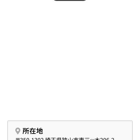
ご利用されています。また、貸し切りタイプの為、他
家を気にすることなく、ゆっくりと故人をお見送りす
ることができます。
所在地
〒350-1302 埼玉県狭山市東三ッ木206-2