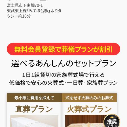
富士見市下南畑70-1
東武東上線「みずほ台駅」 よりタ
クシー約10分
無料会員登録で葬儀プランが割引
選べるあんしんのセットプラン
1日1組貸切の家族葬式場で行える
低価格で安心の火葬式･一日葬･家族葬プラン
最小限に費用を抑えて
式をせず火葬のみのお葬式
直葬
プラン
火葬式
プラン
お得な会員価格!