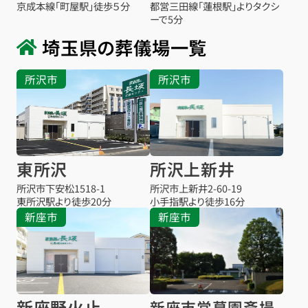
京成本線「町屋駅」徒歩５分
都営三田線「蓮根駅」よりタクシ
ーで5分
埼玉県の葬儀場一覧
所沢市
所沢市
東所沢
所沢上新井
所沢市下安松1518-1
所沢市上新井2-60-19
東所沢駅より
徒歩20分
小手指駅より
徒歩16分
新座市
新座市
新座野火止
新座市営墓園斎場