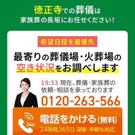
徳正寺
葬儀
での
は
家族葬の長坂にお任せください！
希望日程を最優先
最寄り
葬儀場･火葬場
の
の
空き状況
お調べします
を
19:33
現在、葬儀･家族葬の
依頼･相談を承っております
-
-
0120
263
566