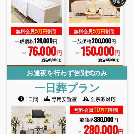
5
5
無料会員
万円
割引
無料会員
万円
割引
126
000
200
000
,
,
一般価格
円
一般価格
円
76
000
150
000
,
,
円
円
（税込83
,
600円）
（税込165
,
000円）
お通夜を行わず告別式のみ
一日葬
プラン
1日間
専用安置室
全宗派対応
10
無料会員
万円
割引
380
000
,
一般価格
円
280
000
,
円