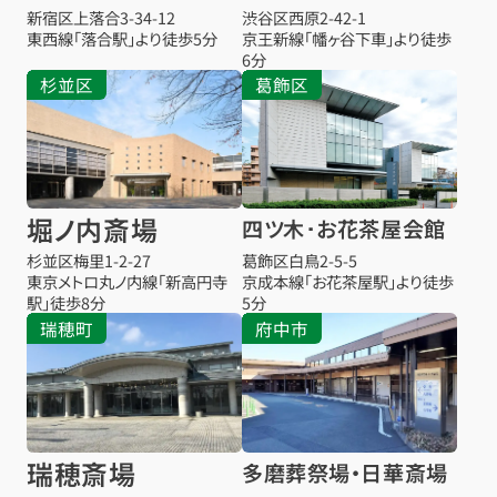
新宿区上落合3-34-12
渋谷区西原2-42-1
東西線「落合駅」より徒歩5分
京王新線「幡ヶ谷下車」より徒歩
6分
杉並区
葛飾区
堀ノ内斎場
四ツ木･お花茶屋会館
杉並区梅里1-2-27
葛飾区白鳥2-5-5
東京メトロ丸ノ内線「新高円寺
京成本線「お花茶屋駅」より徒歩
駅」徒歩8分
5分
瑞穂町
府中市
瑞穂斎場
多磨葬祭場・日華斎場