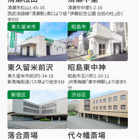
清瀬市松山
1-45-16
清瀬市中里
5-2-16
西武池袋線「清瀬駅」南口より徒
「伊藤記念公園 台田の杜」近く
歩9分
東久留米市
昭島市
東久留米前沢
昭島東中神
東久留米市前沢
5-34-18
昭島市玉川町1-10-11
新青梅街道バス停より徒歩3分
JR青梅線「東中神駅」より徒歩5
分
新宿区
渋谷区
落合斎場
代々幡斎場