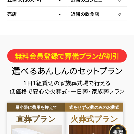
-
○
売店
近隣の飲食店
-
○
無料会員登録で葬儀プランが割引
選べるあんしんのセットプラン
1日1組貸切の家族葬式場で行える
低価格で安心の火葬式･一日葬･家族葬プラン
最小限に費用を抑えて
式をせず火葬のみのお葬式
直葬
プラン
火葬式
プラン