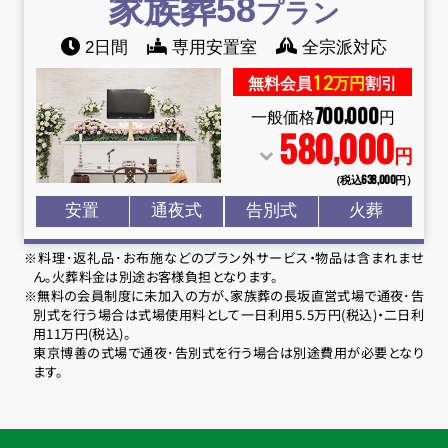
家族葬58
プラン
2日間
専用安置室
全宗派対応
12
無料会員
万円
割引
700
000
,
一般価格
円
580
000
,
円
（税込638
,
000円）
安置
通夜式
告別式
火葬
※料理･返礼品･お布施などのプラン外サービス・物品は含まれませ
ん。火葬料金は別途お客様負担となります。
※無料の会員制度に未加入の方が、家族葬の長坂直営式場で通夜･告
別式を行う場合は式場使用料として一日利用5.5万円(税込)・二日利
用11万円(税込)。
東京博善の式場で通夜･告別式を行う場合は別途費用が必要となり
ます。