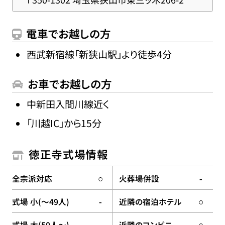
電車でお越しの方
西武新宿線「新狭山駅」より徒歩4分
お車でお越しの方
中新田入間川線近く
「川越IC」から15分
徳正寺式場情報
全宗派対応
火葬場併設
○
-
式場 小(〜49人)
近隣の宿泊ホテル
-
○
式場 大(50人〜)
近隣のコンビニ