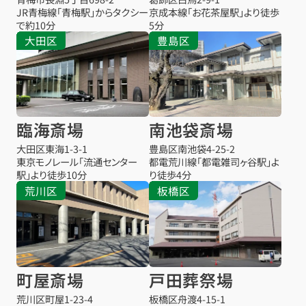
JR青梅線「青梅駅」からタクシー
京成本線「お花茶屋駅」より徒歩
で約10分
5分
大田区
豊島区
臨海斎場
南池袋斎場
大田区東海1-3-1
豊島区南池袋4-25-2
東京モノレール「流通センター
都電荒川線「都電雑司ヶ谷駅」よ
駅」より徒歩10分
り徒歩4分
荒川区
板橋区
町屋斎場
戸田葬祭場
荒川区町屋1-23-4
板橋区舟渡4-15-1