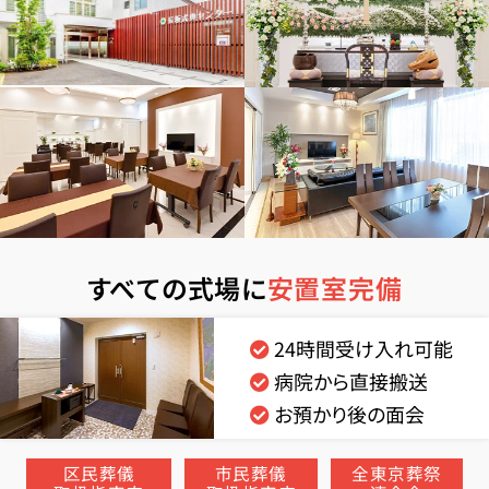
すべての式場に
安置室完備
24時間受け入れ可能
病院から直接搬送
お預かり後の面会
区民葬儀
市民葬儀
全東京葬祭