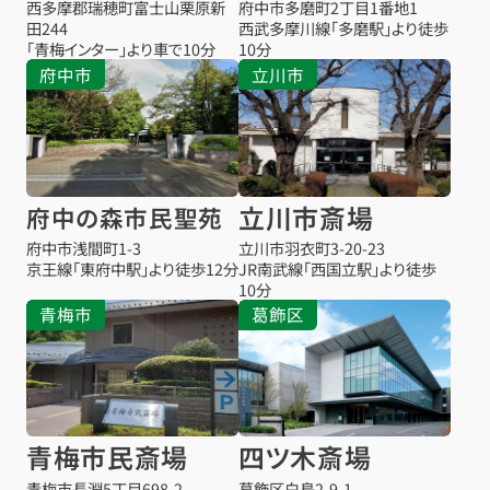
西多摩郡瑞穂町富士山栗原新
府中市多磨町2丁目1番地1
田244
西武多摩川線「多磨駅」より徒歩
「青梅インター」より車で10分
10分
府中市
立川市
立川市斎場
府中の森市民聖苑
府中市浅間町1-3
立川市羽衣町3-20-23
京王線「東府中駅」より徒歩12分
JR南武線「西国立駅」より徒歩
10分
青梅市
葛飾区
青梅市民斎場
四ツ木斎場
青梅市長淵5丁目698-2
葛飾区白鳥2-9-1