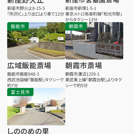
新座市野火止8-15-5
新座市新塚1-5-1
「所沢IC」上り出口より車で12分
東京メトロ有楽町線「和光市駅」
からタクシー13分
飯能市
朝霞市
広域飯能斎場
朝霞市斎場
飯能市飯能948-3
朝霞市溝沼1259-1
西武池袋線「飯能駅」タクシーで
東武東上線「朝霞台駅」よりタク
約7分
シーで約5分
富士見市
しののめの里