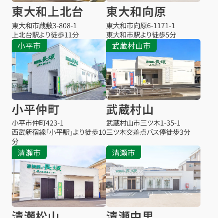
東大和上北台
東大和向原
東大和市蔵敷
3-808-1
東大和市向原
6-1171-1
上北台駅より
徒歩11分
東大和市駅より
徒歩5分
小平市
武蔵村山市
小平仲町
武蔵村山
小平市仲町
423-1
武蔵村山市三ツ木
1-35-1
西武新宿線「小平駅」より徒歩10
三ツ木交差点バス停
徒歩3分
分
清瀬市
清瀬市
清瀬松山
清瀬中里