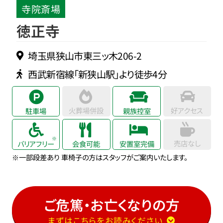
寺院斎場
徳正寺
埼玉県狭山市東三ッ木206-2
西武新宿線「新狭山駅」より徒歩4分
火葬場併設
好アクセス
駐車場
親族控室
売店なし
バリアフリー
会食可能
安置室完備
※一部段差あり 車椅子の方はスタッフがご案内いたします。
ご危篤・お亡くなりの方
まずはこちらをお読みください