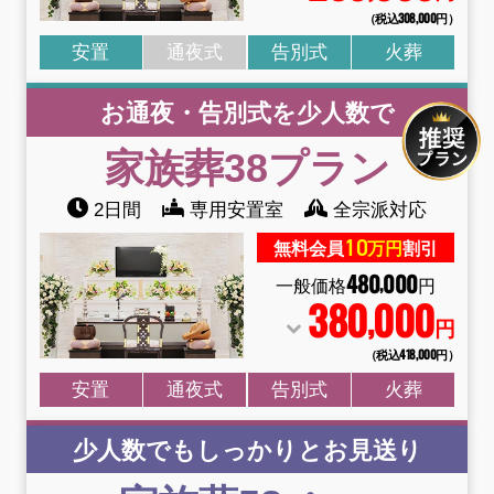
（税込308
,
000円）
安置
通夜式
告別式
火葬
お通夜・告別式を少人数で
家族葬38
プラン
2日間
専用安置室
全宗派対応
10
無料会員
万円
割引
480
000
,
一般価格
円
380
000
,
円
（税込418
,
000円）
安置
通夜式
告別式
火葬
少人数でもしっかりとお見送り