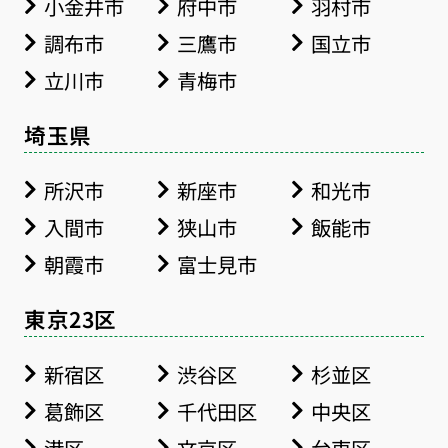
小金井市
府中市
羽村市
調布市
三鷹市
国立市
立川市
青梅市
埼玉県
所沢市
新座市
和光市
入間市
狭山市
飯能市
朝霞市
富士見市
東京23区
新宿区
渋谷区
杉並区
葛飾区
千代田区
中央区
港区
文京区
台東区