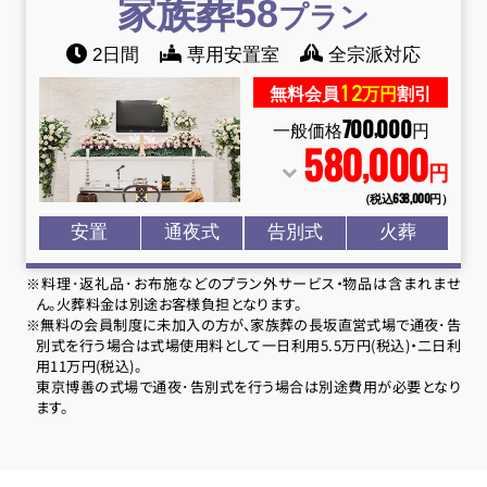
家族葬58
プラン
2日間
専用安置室
全宗派対応
12
無料会員
万円
割引
700
000
,
一般価格
円
580
000
,
円
（税込638
,
000円）
安置
通夜式
告別式
火葬
※料理･返礼品･お布施などのプラン外サービス・物品は含まれませ
ん。火葬料金は別途お客様負担となります。
※無料の会員制度に未加入の方が、家族葬の長坂直営式場で通夜･告
別式を行う場合は式場使用料として一日利用5.5万円(税込)・二日利
用11万円(税込)。
東京博善の式場で通夜･告別式を行う場合は別途費用が必要となり
ます。