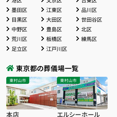
墨田区
江東区
品川区
目黒区
大田区
世田谷区
中野区
豊島区
北区
荒川区
板橋区
練馬区
足立区
江戸川区
東京都の葬儀場一覧
東村山市
東村山市
本店
エルシーホール
お得な会員価格!