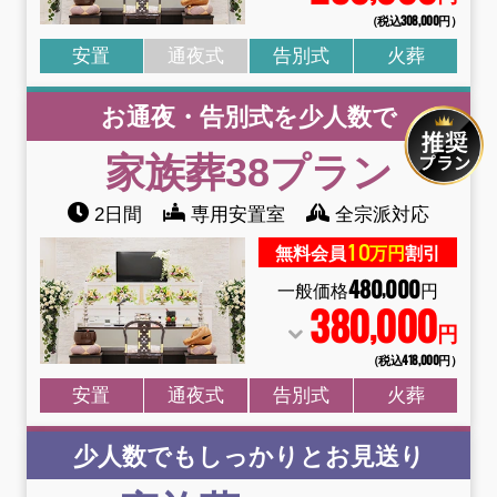
（税込308
,
000円）
安置
通夜式
告別式
火葬
お通夜・告別式を少人数で
家族葬38
プラン
2日間
専用安置室
全宗派対応
10
無料会員
万円
割引
480
000
,
一般価格
円
380
000
,
円
（税込418
,
000円）
安置
通夜式
告別式
火葬
少人数でもしっかりとお見送り