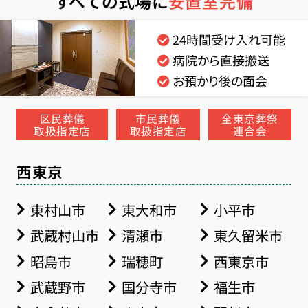
すべての式場に
安置室完備
24時間受け入れ可能
病院から直接搬送
お預かり後の面会
区民葬儀
市民葬儀
全東京葬祭
取扱指定店
取扱指定店
連合会
西東京
東村山市
東大和市
小平市
武蔵村山市
清瀬市
東久留米市
昭島市
瑞穂町
西東京市
武蔵野市
国分寺市
福生市