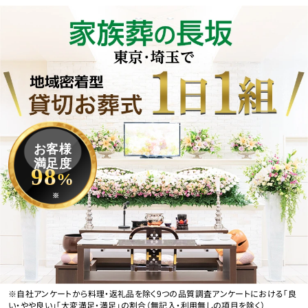
お客様
満足度
98
%
※
※自社アンケートから料理・返礼品を除く9つの品質調査アンケートにおける「良
い・やや良い」「大変満足・満足」の割合（無記入・利用無しの項目を除く）