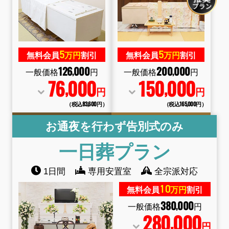
5
5
無料会員
万円
割引
無料会員
万円
割引
126
000
200
000
,
,
一般価格
円
一般価格
円
76
000
150
000
,
,
円
円
（税込83
,
600円）
（税込165
,
000円）
お通夜を行わず告別式のみ
一日葬
プラン
1日間
専用安置室
全宗派対応
10
無料会員
万円
割引
380
000
,
一般価格
円
280
000
,
円