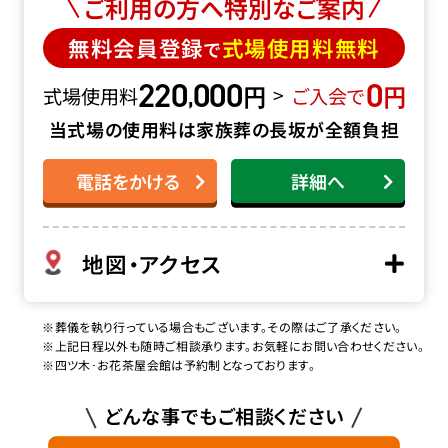
ご利用の方へ特別なご案内
無料会員登録
式場使用料無料
で
220
000
0
円
円
,
>
式場使用料
ご入会で
当式場の使用料は家族葬の長坂が全額負担
電話をかける
詳細へ
地図・アクセス
※葬儀を執り行っている場合もございます。その際はご了承ください。
※上記日程以外も随時ご相談承ります。お気軽にお問い合わせください。
※四ツ木･お花茶屋会館は予約制となっております。
どんな事でもご相談ください