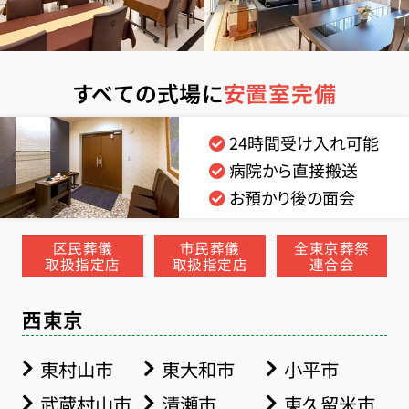
すべての式場に
安置室完備
24時間受け入れ可能
病院から直接搬送
お預かり後の面会
区民葬儀
市民葬儀
全東京葬祭
取扱指定店
取扱指定店
連合会
西東京
東村山市
東大和市
小平市
武蔵村山市
清瀬市
東久留米市