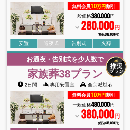
10
無料会員
万円
割引
380
000
,
一般価格
円
280
000
,
円
（税込308
,
000円）
安置
通夜式
告別式
火葬
お通夜・告別式を少人数で
家族葬38
プラン
2日間
専用安置室
全宗派対応
10
無料会員
万円
割引
480
000
,
一般価格
円
380
000
,
円
（税込418
,
000円）