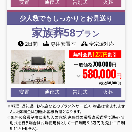
安置
通夜式
告別式
火葬
少人数でもしっかりとお見送り
家族葬58
プラン
2日間
専用安置室
全宗派対応
12
無料会員
万円
割引
700
000
,
一般価格
円
580
000
,
円
（税込638
,
000円）
安置
通夜式
告別式
火葬
※料理･返礼品･お布施などのプラン外サービス・物品は含まれませ
ん。火葬料金は別途お客様負担となります。
※無料の会員制度に未加入の方が、家族葬の長坂直営式場で通夜･告
別式を行う場合は式場使用料として一日利用5.5万円(税込)・二日利
用11万円(税込)。