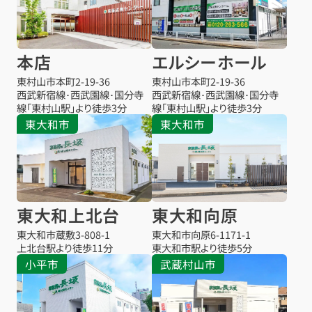
本店
エルシーホール
東村山市本町
2-19-36
東村山市本町
2-19-36
西武新宿線･西武園線･国分寺
西武新宿線･西武園線･国分寺
線「東村山駅」より徒歩3分
線「東村山駅」より徒歩3分
東大和市
東大和市
東大和上北台
東大和向原
東大和市蔵敷
3-808-1
東大和市向原
6-1171-1
上北台駅より
徒歩11分
東大和市駅より
徒歩5分
小平市
武蔵村山市
お得な会員価格!