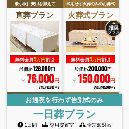
最小限に費用を抑えて
式をせず火葬のみのお葬式
直葬
プラン
火葬式
プラン
5
5
無料会員
万円
割引
無料会員
万円
割引
126
000
200
000
,
,
一般価格
円
一般価格
円
76
000
150
000
,
,
円
円
（税込83
,
600円）
（税込165
,
000円）
お通夜を行わず告別式のみ
一日葬
プラン
1日間
専用安置室
全宗派対応