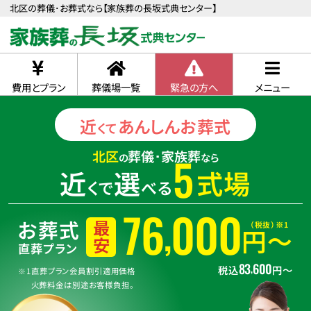
北区の葬儀･お葬式なら【家族葬の長坂式典センター】
費用とプラン
葬儀場一覧
緊急の方へ
メニュー
近
あんしん
お葬式
くて
北区
葬儀･家族葬
5
の
なら
近
選
式場
くで
べる
76
000
,
お葬式
（税抜）※1
最安
円〜
直葬プラン
83
600
,
税込
円〜
※1直葬プラン会員割引適用価格
火葬料金は別途お客様負担。