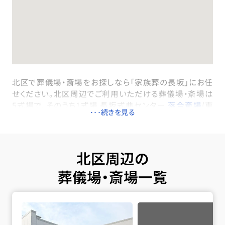
北区で葬儀場・斎場をお探しなら「家族葬の長坂」にお任
せください。北区周辺でご利用いただける葬儀場・斎場は
5式場で、そのうち1式場 長坂式典センター
落合斎場
(東
西線「落合駅」より徒歩5分)は一日一組貸切でご利用い
ただける家族葬専用式場です。北区内のすべての式場で
直葬・火葬式・一日葬・家族葬・一般葬が執り行えます。火
葬は民営の落合斎場などを利用します。火葬料金は通常
北区周辺の
90,000円（最上等）でご利用いただけます。ただし、区民
葬儀場・斎場一覧
葬儀制度の加盟店である家族葬の長坂なら、59,600円
（非課税）の特別料金で行うことができます。病院や施設
落合斎場の詳細へ
から搬送が必要な場合は、北区内の式場の専用安置室ま
たはご自宅へご搬送いたします。24時間365日、深夜早朝
でも対応できる体制が整っておりますので安心してご連