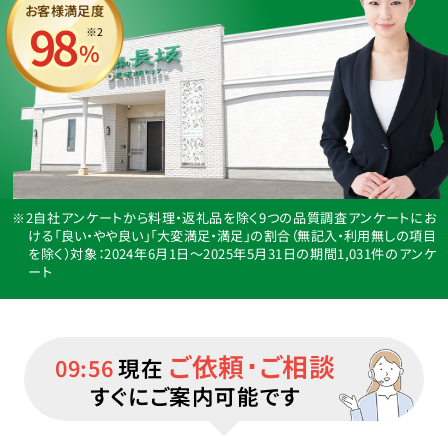
お客様満足度
98
※2
%
※2自社アンケートから料理・返礼品を除く9つの品質調査アンケートにお
ける「良い・やや良い」「大変満足・満足」の割合（無記入・利用無しの項目
を除く）
対象：2024年6月1日〜2025年5月31日の期間1,031件のアンケ
ート
ご依頼･ご相談
09:56
現在
すぐにご案内可能です