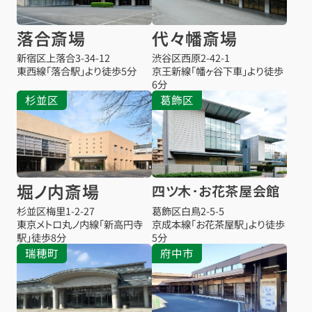
落合斎場
代々幡斎場
新宿区上落合3-34-12
渋谷区西原2-42-1
東西線「落合駅」より徒歩5分
京王新線「幡ヶ谷下車」より徒歩
6分
杉並区
葛飾区
堀ノ内斎場
四ツ木･お花茶屋会館
杉並区梅里1-2-27
葛飾区白鳥2-5-5
東京メトロ丸ノ内線「新高円寺
京成本線「お花茶屋駅」より徒歩
駅」徒歩8分
5分
瑞穂町
府中市