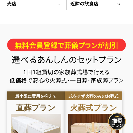
売店
近隣の飲食店
-
○
無料会員登録で葬儀プランが割引
選べるあんしんのセットプラン
1日1組貸切の家族葬式場で行える
低価格で安心の火葬式･一日葬･家族葬プラン
最小限に費用を抑えて
式をせず火葬のみのお葬式
直葬
プラン
火葬式
プラン