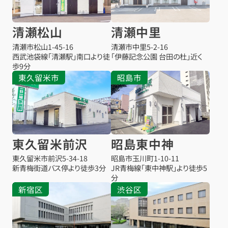
清瀬松山
清瀬中里
清瀬市松山
1-45-16
清瀬市中里
5-2-16
西武池袋線「清瀬駅」南口より徒
「伊藤記念公園 台田の杜」近く
歩9分
東久留米市
昭島市
東久留米前沢
昭島東中神
東久留米市前沢
5-34-18
昭島市玉川町1-10-11
新青梅街道バス停より徒歩3分
JR青梅線「東中神駅」より徒歩5
分
新宿区
渋谷区