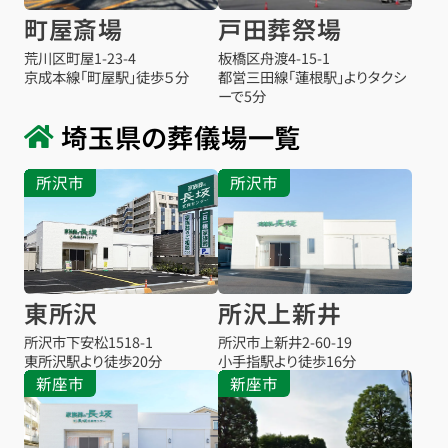
町屋斎場
戸田葬祭場
荒川区町屋1-23-4
板橋区舟渡4-15-1
京成本線「町屋駅」徒歩５分
都営三田線「蓮根駅」よりタクシ
ーで5分
埼玉県の葬儀場一覧
所沢市
所沢市
東所沢
所沢上新井
所沢市下安松1518-1
所沢市上新井2-60-19
東所沢駅より
徒歩20分
小手指駅より
徒歩16分
新座市
新座市
お得な会員価格!