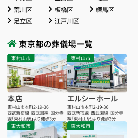
荒川区
板橋区
練馬区
足立区
江戸川区
東京都の葬儀場一覧
東村山市
東村山市
本店
エルシーホール
東村山市本町
2-19-36
東村山市本町
2-19-36
西武新宿線･西武園線･国分寺
西武新宿線･西武園線･国分寺
線「東村山駅」より徒歩3分
線「東村山駅」より徒歩3分
東大和市
東大和市