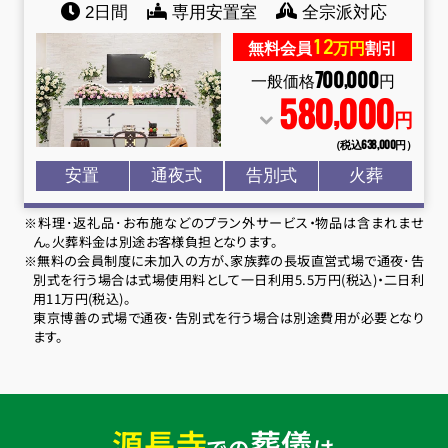
2日間
専用安置室
全宗派対応
12
無料会員
万円
割引
700
000
,
一般価格
円
580
000
,
円
（税込638
,
000円）
安置
通夜式
告別式
火葬
※料理･返礼品･お布施などのプラン外サービス・物品は含まれませ
ん。火葬料金は別途お客様負担となります。
※無料の会員制度に未加入の方が、家族葬の長坂直営式場で通夜･告
別式を行う場合は式場使用料として一日利用5.5万円(税込)・二日利
用11万円(税込)。
東京博善の式場で通夜･告別式を行う場合は別途費用が必要となり
ます。
源長寺
葬儀
での
は