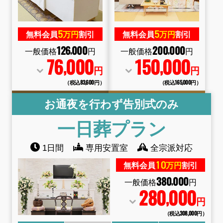
5
5
無料会員
万円
割引
無料会員
万円
割引
126
000
200
000
,
,
一般価格
円
一般価格
円
76
000
150
000
,
,
円
円
（税込83
,
600円）
（税込165
,
000円）
お通夜を行わず告別式のみ
一日葬
プラン
1日間
専用安置室
全宗派対応
10
無料会員
万円
割引
380
000
,
一般価格
円
280
000
,
円
（税込308
,
000円）