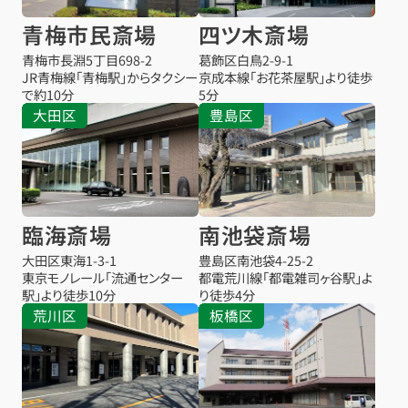
青梅市民斎場
四ツ木斎場
青梅市長淵5丁目698-2
葛飾区白鳥2-9-1
JR青梅線「青梅駅」からタクシー
京成本線「お花茶屋駅」より徒歩
で約10分
5分
大田区
豊島区
臨海斎場
南池袋斎場
大田区東海1-3-1
豊島区南池袋4-25-2
東京モノレール「流通センター
都電荒川線「都電雑司ヶ谷駅」よ
駅」より徒歩10分
り徒歩4分
荒川区
板橋区