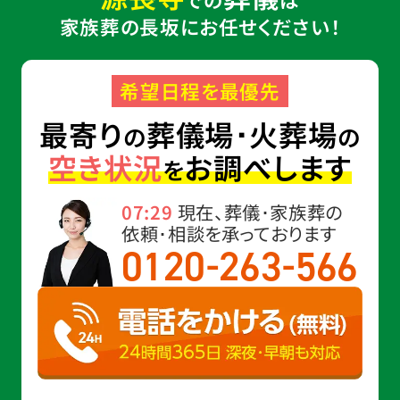
家族葬の長坂にお任せください！
希望日程を最優先
最寄り
葬儀場･火葬場
の
の
空き状況
お調べします
を
07:29
現在、葬儀･家族葬の
依頼･相談を承っております
-
-
0120
263
566