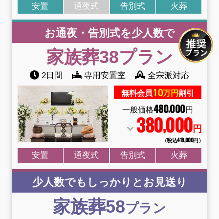
安置
通夜式
告別式
火葬
お通夜・告別式を少人数で
家族葬38
プラン
2日間
専用安置室
全宗派対応
10
無料会員
万円
割引
480
000
,
一般価格
円
380
000
,
円
（税込418
,
000円）
安置
通夜式
告別式
火葬
少人数でもしっかりとお見送り
家族葬58
プラン