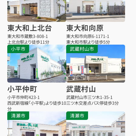
東大和上北台
東大和向原
東大和市蔵敷
3-808-1
東大和市向原
6-1171-1
上北台駅より
徒歩11分
東大和市駅より
徒歩5分
小平市
武蔵村山市
小平仲町
武蔵村山
小平市仲町
423-1
武蔵村山市三ツ木
1-35-1
西武新宿線「小平駅」より徒歩10
三ツ木交差点バス停
徒歩3分
分
清瀬市
清瀬市