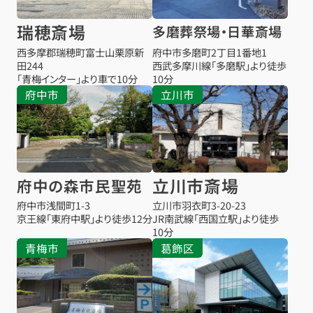
瑞穂斎場
多磨葬祭場・日華斎場
西多摩郡瑞穂町富士山栗原新
府中市多磨町2丁目1番地1
田244
西武多摩川線「多磨駅」より徒歩
「青梅インター」より車で10分
10分
府中市
立川市
立川市斎場
府中の森市民聖苑
府中市浅間町1-3
立川市羽衣町3-20-23
京王線「東府中駅」より徒歩12分
JR南武線「西国立駅」より徒歩
10分
青梅市
葛飾区