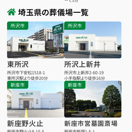
埼玉県の葬儀場一覧
所沢市
所沢市
東所沢
所沢上新井
所沢市下安松1518-1
所沢市上新井2-60-19
東所沢駅より
徒歩20分
小手指駅より
徒歩16分
新座市
新座市
新座野火止
新座市営墓園斎場
お得な会員価格!
新座市野火止8-15-5
新座市新塚1-5-1