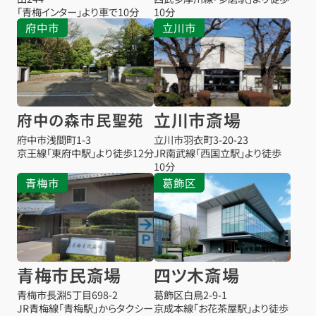
「青梅インター」より車で10分
10分
府中市
立川市
立川市斎場
府中の森市民聖苑
府中市浅間町1-3
立川市羽衣町3-20-23
京王線「東府中駅」より徒歩12分
JR南武線「西国立駅」より徒歩
10分
青梅市
葛飾区
青梅市民斎場
四ツ木斎場
青梅市長淵5丁目698-2
葛飾区白鳥2-9-1
JR青梅線「青梅駅」からタクシー
京成本線「お花茶屋駅」より徒歩