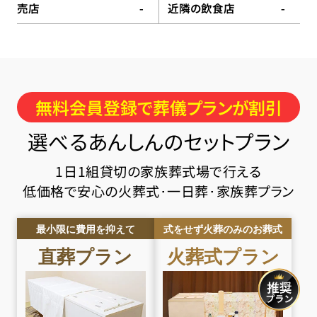
売店
近隣の飲食店
-
-
無料会員登録で葬儀プランが割引
選べるあんしんのセットプラン
1日1組貸切の家族葬式場で行える
低価格で安心の火葬式･一日葬･家族葬プラン
最小限に費用を抑えて
式をせず火葬のみのお葬式
直葬
プラン
火葬式
プラン