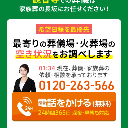
家族葬の長坂にお任せください！
希望日程を最優先
最寄り
葬儀場･火葬場
の
の
空き状況
お調べします
を
01:34
現在、葬儀･家族葬の
依頼･相談を承っております
-
-
0120
263
566