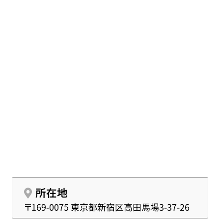
方に利用されています。
JR山手線「高田馬場駅」より徒歩12分、東西線「落
合駅」より徒歩10分とアクセスもよく、落ち着いた
雰囲気です。
通夜式と葬儀・告別式を行う葬儀式場としてお借
りし、最寄りの火葬場へご案内いたします。
所在地
〒169-0075 東京都新宿区高田馬場3-37-26