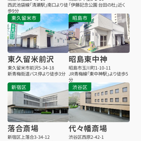
西武池袋線「清瀬駅」南口より徒
「伊藤記念公園 台田の杜」近く
歩9分
東久留米市
昭島市
東久留米前沢
昭島東中神
東久留米市前沢
5-34-18
昭島市玉川町1-10-11
新青梅街道バス停より徒歩3分
JR青梅線「東中神駅」より徒歩5
分
新宿区
渋谷区
落合斎場
代々幡斎場
新宿区上落合3-34-12
渋谷区西原2-42-1