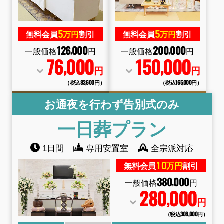
5
5
無料会員
万円
割引
無料会員
万円
割引
126
000
200
000
,
,
一般価格
円
一般価格
円
76
000
150
000
,
,
円
円
（税込83
,
600円）
（税込165
,
000円）
お通夜を行わず告別式のみ
一日葬
プラン
1日間
専用安置室
全宗派対応
10
無料会員
万円
割引
380
000
,
一般価格
円
280
000
,
円
（税込308
,
000円）