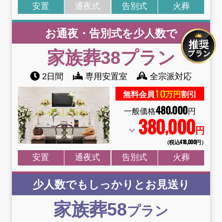
安置
通夜式
告別式
火葬
お通夜・告別式を少人数で
家族葬38
プラン
2日間
専用安置室
全宗派対応
10
無料会員
万円
割引
480
000
,
一般価格
円
380
000
,
円
（税込418
,
000円）
安置
通夜式
告別式
火葬
少人数でもしっかりとお見送り
家族葬58
プラン