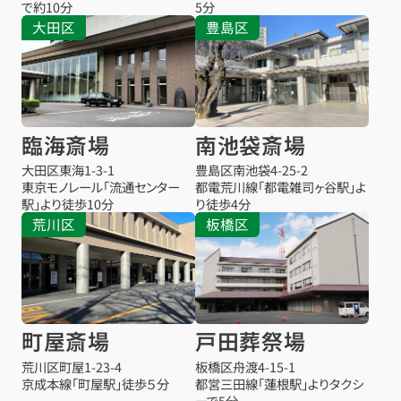
で約10分
5分
大田区
豊島区
臨海斎場
南池袋斎場
大田区東海1-3-1
豊島区南池袋4-25-2
東京モノレール「流通センター
都電荒川線「都電雑司ヶ谷駅」よ
駅」より徒歩10分
り徒歩4分
荒川区
板橋区
町屋斎場
戸田葬祭場
荒川区町屋1-23-4
板橋区舟渡4-15-1
京成本線「町屋駅」徒歩５分
都営三田線「蓮根駅」よりタクシ
ーで5分