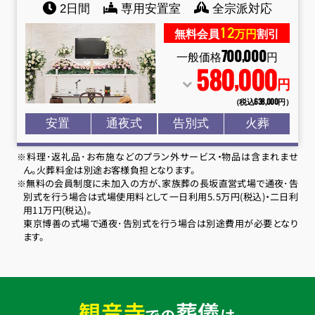
2日間
専用安置室
全宗派対応
12
無料会員
万円
割引
700
000
,
一般価格
円
580
000
,
円
（税込638
,
000円）
安置
通夜式
告別式
火葬
※料理･返礼品･お布施などのプラン外サービス・物品は含まれませ
ん。火葬料金は別途お客様負担となります。
※無料の会員制度に未加入の方が、家族葬の長坂直営式場で通夜･告
別式を行う場合は式場使用料として一日利用5.5万円(税込)・二日利
用11万円(税込)。
東京博善の式場で通夜･告別式を行う場合は別途費用が必要となり
ます。
観音寺
葬儀
での
は