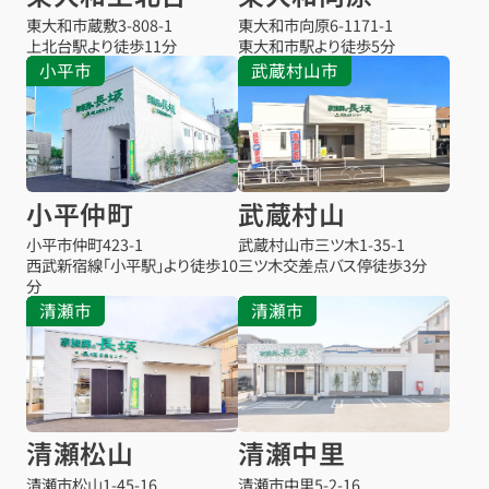
東大和市蔵敷
3-808-1
東大和市向原
6-1171-1
上北台駅より
徒歩11分
東大和市駅より
徒歩5分
小平市
武蔵村山市
小平仲町
武蔵村山
小平市仲町
423-1
武蔵村山市三ツ木
1-35-1
西武新宿線「小平駅」より徒歩10
三ツ木交差点バス停
徒歩3分
分
清瀬市
清瀬市
清瀬松山
清瀬中里
清瀬市松山
1-45-16
清瀬市中里
5-2-16