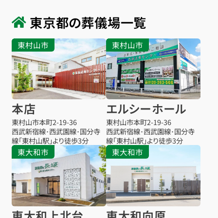
東京都の葬儀場一覧
東村山市
東村山市
本店
エルシーホール
東村山市本町
2-19-36
東村山市本町
2-19-36
西武新宿線･西武園線･国分寺
西武新宿線･西武園線･国分寺
線「東村山駅」より徒歩3分
線「東村山駅」より徒歩3分
東大和市
東大和市
東大和上北台
東大和向原