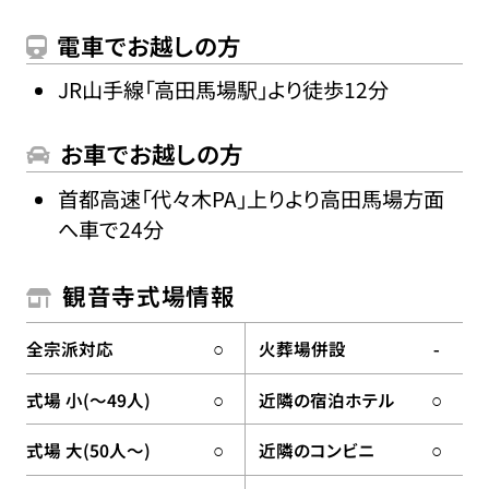
電車でお越しの方
JR山手線「高田馬場駅」より徒歩12分
お車でお越しの方
首都高速「代々木PA」上りより高田馬場方面
へ車で24分
観音寺式場情報
全宗派対応
火葬場併設
○
-
式場 小(〜49人)
近隣の宿泊ホテル
○
○
式場 大(50人〜)
近隣のコンビニ
○
○