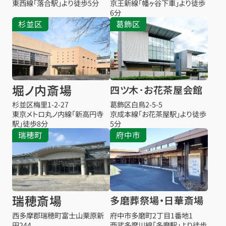
東西線「落合駅」より徒歩5分
京王新線「幡ヶ谷下車」より徒歩
6分
杉並区
葛飾区
堀ノ内斎場
四ツ木･お花茶屋会館
杉並区梅里1-2-27
葛飾区白鳥2-5-5
東京メトロ丸ノ内線「新高円寺
京成本線「お花茶屋駅」より徒歩
駅」徒歩8分
5分
瑞穂町
府中市
瑞穂斎場
多磨葬祭場・日華斎場
西多摩郡瑞穂町富士山栗原新
府中市多磨町2丁目1番地1
田244
西武多摩川線「多磨駅」より徒歩