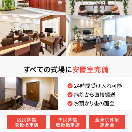
すべての式場に
安置室完備
24時間受け入れ可能
病院から直接搬送
お預かり後の面会
区民葬儀
市民葬儀
全東京葬祭
取扱指定店
取扱指定店
連合会