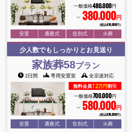
480
000
,
一般価格
円
380
000
,
円
（税込418
,
000円）
安置
通夜式
告別式
火葬
少人数でもしっかりとお見送り
家族葬58
プラン
2日間
専用安置室
全宗派対応
12
無料会員
万円
割引
700
000
,
一般価格
円
580
000
,
円
（税込638
,
000円）
安置
通夜式
告別式
火葬