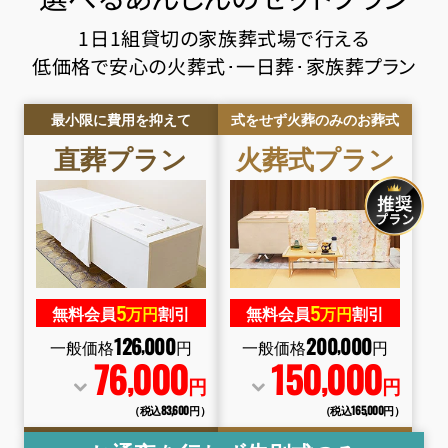
1日1組貸切の家族葬式場で行える
低価格で安心の火葬式･一日葬･家族葬プラン
最小限に費用を抑えて
式をせず火葬のみのお葬式
直葬
プラン
火葬式
プラン
5
5
無料会員
万円
割引
無料会員
万円
割引
126
000
200
000
,
,
一般価格
円
一般価格
円
76
000
150
000
,
,
円
円
（税込83
,
600円）
（税込165
,
000円）