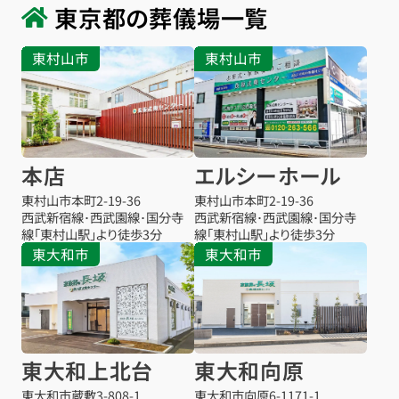
東京都の葬儀場一覧
東村山市
東村山市
本店
エルシーホール
東村山市本町
2-19-36
東村山市本町
2-19-36
西武新宿線･西武園線･国分寺
西武新宿線･西武園線･国分寺
線「東村山駅」より徒歩3分
線「東村山駅」より徒歩3分
東大和市
東大和市
東大和上北台
東大和向原
お得な会員価格!
東大和市蔵敷
3-808-1
東大和市向原
6-1171-1