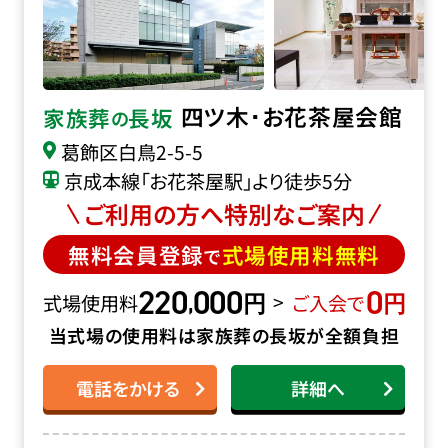
四ツ木･お花茶屋会館
家族葬
長坂
の
葛飾区白鳥2-5-5
京成本線「お花茶屋駅」より徒歩5分
ご利用の方へ特別なご案内
無料会員登録
式場使用料無料
で
220
000
0
円
円
,
>
式場使用料
ご入会で
当式場の使用料は家族葬の長坂が全額負担
電話をかける
詳細へ