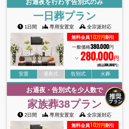
お通夜を行わず告別式のみ
一日葬
プラン
1日間
専用安置室
全宗派対応
10
無料会員
万円
割引
380
000
,
一般価格
円
280
000
,
円
（税込308
,
000円）
安置
通夜式
告別式
火葬
お通夜・告別式を少人数で
家族葬38
プラン
2日間
専用安置室
全宗派対応
10
無料会員
万円
割引