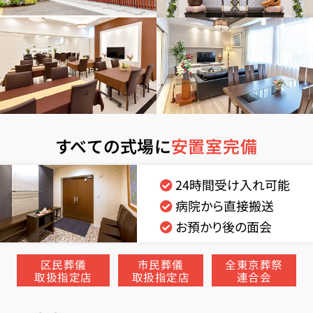
すべての式場に
安置室完備
24時間受け入れ可能
病院から直接搬送
お預かり後の面会
区民葬儀
市民葬儀
全東京葬祭
取扱指定店
取扱指定店
連合会