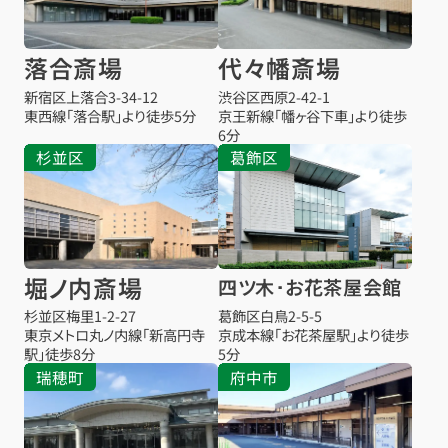
落合斎場
代々幡斎場
新宿区上落合3-34-12
渋谷区西原2-42-1
東西線「落合駅」より徒歩5分
京王新線「幡ヶ谷下車」より徒歩
6分
杉並区
葛飾区
堀ノ内斎場
四ツ木･お花茶屋会館
杉並区梅里1-2-27
葛飾区白鳥2-5-5
東京メトロ丸ノ内線「新高円寺
京成本線「お花茶屋駅」より徒歩
駅」徒歩8分
5分
瑞穂町
府中市