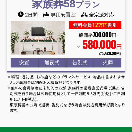
家族葬58
プラン
2日間
専用安置室
全宗派対応
12
無料会員
万円
割引
700
000
,
一般価格
円
580
000
,
円
（税込638
,
000円）
安置
通夜式
告別式
火葬
※料理･返礼品･お布施などのプラン外サービス・物品は含まれませ
ん。火葬料金は別途お客様負担となります。
※無料の会員制度に未加入の方が、家族葬の長坂直営式場で通夜･告
別式を行う場合は式場使用料として一日利用5.5万円(税込)・二日利
用11万円(税込)。
東京博善の式場で通夜･告別式を行う場合は別途費用が必要となり
ます。