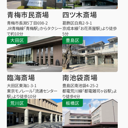
青梅市民斎場
四ツ木斎場
青梅市長淵5丁目698-2
葛飾区白鳥2-9-1
JR青梅線「青梅駅」からタクシー
京成本線「お花茶屋駅」より徒歩
で約10分
5分
大田区
豊島区
臨海斎場
南池袋斎場
大田区東海1-3-1
豊島区南池袋4-25-2
東京モノレール「流通センター
都電荒川線「都電雑司ヶ谷駅」よ
駅」より徒歩10分
り徒歩4分
荒川区
板橋区