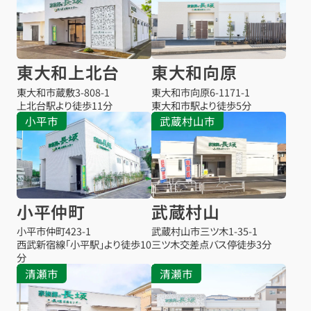
東大和上北台
東大和向原
東大和市蔵敷
3-808-1
東大和市向原
6-1171-1
上北台駅より
徒歩11分
東大和市駅より
徒歩5分
小平市
武蔵村山市
小平仲町
武蔵村山
小平市仲町
423-1
武蔵村山市三ツ木
1-35-1
西武新宿線「小平駅」より徒歩10
三ツ木交差点バス停
徒歩3分
分
清瀬市
清瀬市