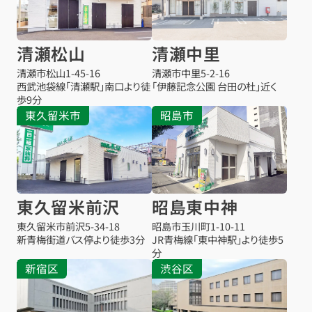
清瀬松山
清瀬中里
清瀬市松山
1-45-16
清瀬市中里
5-2-16
西武池袋線「清瀬駅」南口より徒
「伊藤記念公園 台田の杜」近く
歩9分
東久留米市
昭島市
東久留米前沢
昭島東中神
東久留米市前沢
5-34-18
昭島市玉川町1-10-11
新青梅街道バス停より徒歩3分
JR青梅線「東中神駅」より徒歩5
分
新宿区
渋谷区