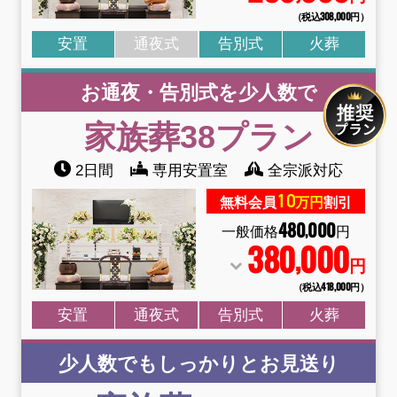
（税込308
,
000円）
安置
通夜式
告別式
火葬
お通夜・告別式を少人数で
家族葬38
プラン
2日間
専用安置室
全宗派対応
10
無料会員
万円
割引
480
000
,
一般価格
円
380
000
,
円
（税込418
,
000円）
安置
通夜式
告別式
火葬
少人数でもしっかりとお見送り