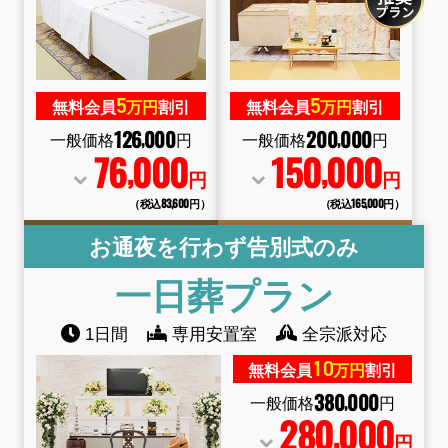
5
5
無料会員
万円
割引
無料会員
万円
割引
126
000
200
000
,
,
一般価格
円
一般価格
円
76
000
150
000
,
,
円
円
（税込83
,
600円）
（税込165
,
000円）
お通夜を行わず告別式のみ
一日葬
プラン
1日間
専用安置室
全宗派対応
10
無料会員
万円
割引
380
000
,
一般価格
円
280
000
,
円