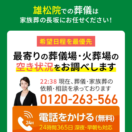
雄松院
葬儀
での
は
家族葬の長坂にお任せください！
希望日程を最優先
最寄り
葬儀場･火葬場
の
の
空き状況
お調べします
を
22:38
現在、葬儀･家族葬の
依頼･相談を承っております
-
-
0120
263
566