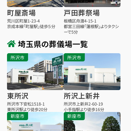
町屋斎場
戸田葬祭場
荒川区町屋1-23-4
板橋区舟渡4-15-1
京成本線「町屋駅」徒歩５分
都営三田線「蓮根駅」よりタクシ
ーで5分
埼玉県の葬儀場一覧
所沢市
所沢市
東所沢
所沢上新井
所沢市下安松1518-1
所沢市上新井2-60-19
東所沢駅より
徒歩20分
小手指駅より
徒歩16分
新座市
新座市
お得な会員価格!