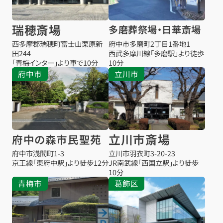
瑞穂斎場
多磨葬祭場・日華斎場
西多摩郡瑞穂町富士山栗原新
府中市多磨町2丁目1番地1
田244
西武多摩川線「多磨駅」より徒歩
「青梅インター」より車で10分
10分
府中市
立川市
立川市斎場
府中の森市民聖苑
府中市浅間町1-3
立川市羽衣町3-20-23
京王線「東府中駅」より徒歩12分
JR南武線「西国立駅」より徒歩
10分
青梅市
葛飾区