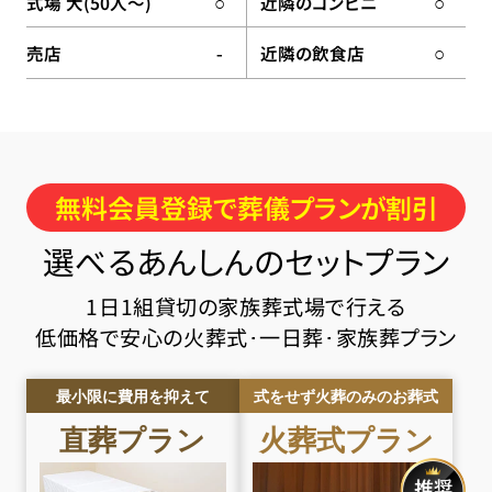
式場 大(50人〜)
近隣のコンビニ
○
○
売店
近隣の飲食店
-
○
無料会員登録で葬儀プランが割引
選べるあんしんのセットプラン
1日1組貸切の家族葬式場で行える
低価格で安心の火葬式･一日葬･家族葬プラン
最小限に費用を抑えて
式をせず火葬のみのお葬式
直葬
プラン
火葬式
プラン