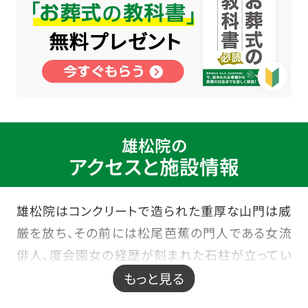
雄松院の
アクセスと施設情報
雄松院はコンクリートで造られた重厚な山門は威
厳を放ち、その前には松尾芭蕉の門人である女流
俳人、度会園女の経歴が刻まれた石柱が立ってい
る歴史の深い寺院斎場です。
もっと見る
半蔵門線「清澄白河駅」より徒歩2分、首都9号深川