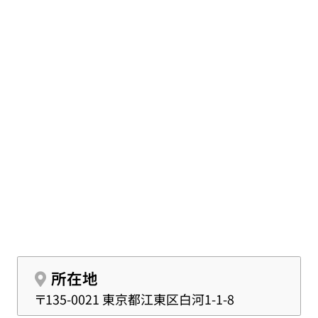
線「福住出入口」上り出口より車で6分とアクセスの
いい立地です。火葬場は併設していないため近隣
の町屋斎場や瑞江葬儀所にご案内いたします。
所在地
〒135-0021 東京都江東区白河1-1-8