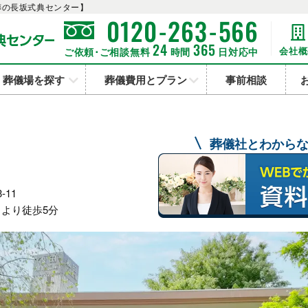
葬の長坂式典センター】
-
-
0120
263
566
24
365
会社概
ご依頼･ご相談無料
時間
日対応中
葬儀場を探す
葬儀費用とプラン
事前相談
葬儀社とわから
-11
より徒歩5分