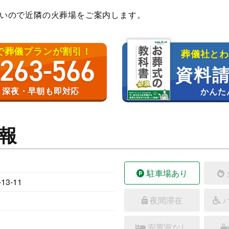
いので近隣の火葬場をご案内します。
で葬儀プランが割引！
葬儀社と
-263-566
資料請
日 深夜・早朝も即対応
かんた
報
駐車場あり
3-11
夜間滞在
安置室なし