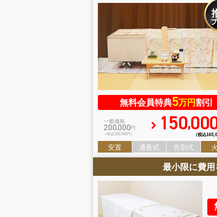
5
無料会員特典
万円
割引
150
00
,
一般価格
200
000
,
円
（税込220
,
000円）
（税込165
,
安置
通夜式
告別式
最小限に費用