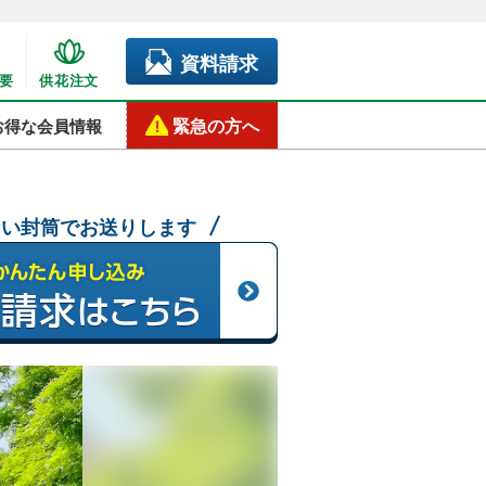
資料請求
要
供花注文
緊急の方へ
お得な会員情報
ない封筒でお送りします