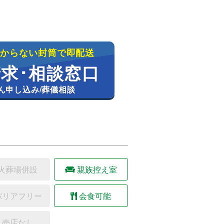
わからない封筒で即配送
求･相談窓口
ん申し込み/葬儀相談
火葬場併設
親族控え室
バリアフリー
会食可能
売店なし