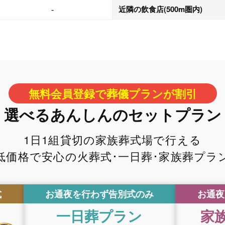
近隣の飲食店
(500m圏内)
-
無料会員登録で葬儀プランが割引
選べるあんしんのセットプラン
1日1組貸切の家族葬式場で行える
低価格で安心の火葬式･一日葬･家族葬プラ
式
お通夜を行わず告別式のみ
お通夜
一日葬
プラン
家族