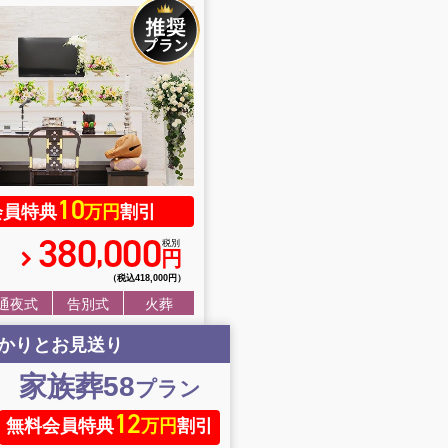
10
会員特典
万円
割引
380
000
,
税別
円
（税込418
,
000円）
通夜式
告別式
火葬
かりとお見送り
家族葬58
プラン
12
無料会員特典
万円
割引