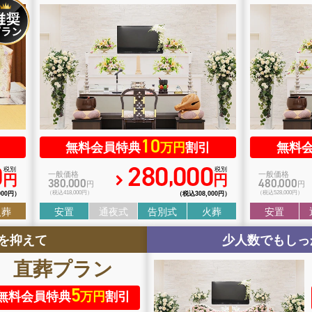
10
無料会員特典
万円
割引
無料
0
280
000
,
税別
税別
一般価格
一般価格
円
円
380
000
480
000
,
,
円
円
000円）
（税込418
,
000円）
（税込308
,
000円）
（税込528
,
000円）
火葬
安置
通夜式
告別式
火葬
安置
を抑えて
少人数でもしっ
直葬
プラン
5
無料会員特典
万円
割引