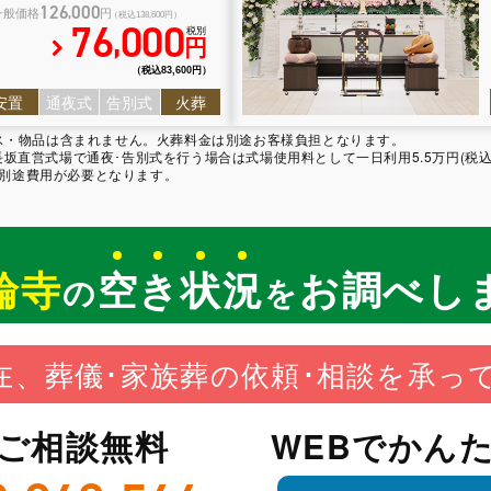
126
000
,
一般価格
円
（税込138
,
600円）
76
000
,
税別
円
（税込83
,
600円）
安置
通夜式
告別式
火葬
ビス・物品は含まれません。火葬料金は別途お客様負担となります。
直営式場で通夜･告別式を行う場合は式場使用料として一日利用5.5万円(税込)
は別途費用が必要となります。
輪寺
空
き
状
況
お調べし
の
を
在、葬儀･家族葬の依頼･相談を承っ
･ご相談無料
WEBでかん