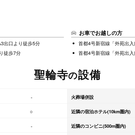
お車でお越しの方
3出口より徒歩5分
首都4号新宿線「外苑出入
り徒歩7分
首都4号新宿線「外苑出入
聖輪寺
設備
の
火葬場併設
-
近隣の宿泊ホテル
(10km圏内)
○
近隣のコンビニ
(500m圏内)
-