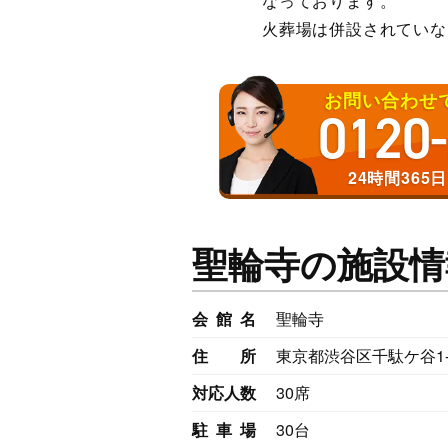
なっております。
火葬場は併設されていな
お問い合わせ
0120
24時間365
聖輪寺の施設情
会館名
聖輪寺
住所
東京都渋谷区千駄ケ谷1-1
対応人数
30席
駐車場
30台