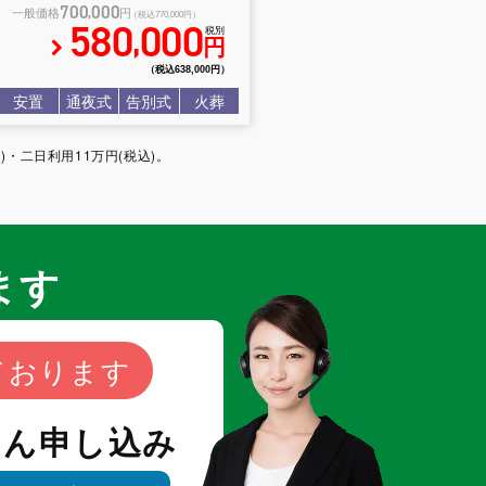
700
000
,
一般価格
円
（税込770
,
000円）
580
000
,
税別
円
（税込638
,
000円）
安置
通夜式
告別式
火葬
・二日利用11万円(税込)。
ます
ております
たん申し込み