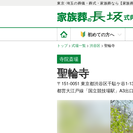
東京･埼玉の葬儀・葬式・家族葬なら【家族
初めての方へ
トップ
>
式場一覧
>
渋谷区
>
聖輪寺
寺院斎場
聖輪寺
〒151-0051 東京都渋谷区千駄ケ谷1-13
都営大江戸線「国立競技場駅」A3出口