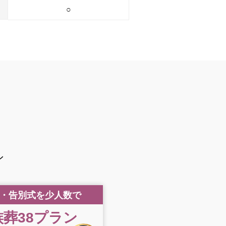
○
ン
・告別式を少人数で
葬38
プラン