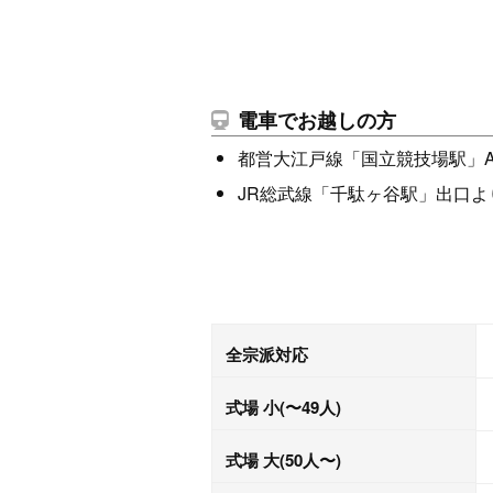
電車でお越しの方
都営大江戸線「国立競技場駅」A
JR総武線「千駄ヶ谷駅」出口よ
全宗派対応
式場 小(〜49人)
式場 大(50人〜)