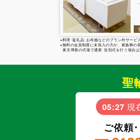
※料理･返礼品･お布施などのプラン外サー
※無料の会員制度に未加入の方が、家族葬の長坂
東京博善の式場で通夜･告別式を行う場合
聖
現
05:27
ご依頼