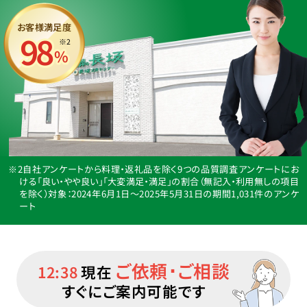
お客様満足度
98
※2
%
※2自社アンケートから料理・返礼品を除く9つの品質調査アンケートにお
ける「良い・やや良い」「大変満足・満足」の割合（無記入・利用無しの項目
を除く）
対象：2024年6月1日〜2025年5月31日の期間1,031件のアンケ
ート
ご依頼･ご相談
12:38
現在
すぐにご案内可能です