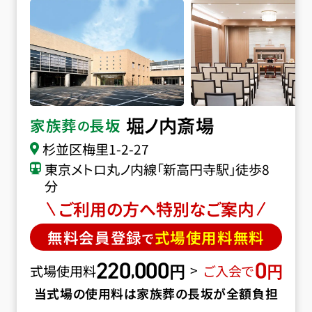
堀ノ内斎場
家族葬
長坂
の
杉並区梅里1-2-27
東京メトロ丸ノ内線「新高円寺駅」徒歩8
分
ご利用の方へ特別なご案内
無料会員登録
式場使用料無料
で
220
000
0
円
円
,
>
式場使用料
ご入会で
当式場の使用料は家族葬の長坂が全額負担