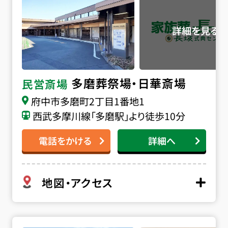
は、三鷹市内の式場の専用安置室またはご自宅へご搬送
いたします。24時間365日、深夜早朝でも対応できる体制
が整っておりますので安心してご連絡ください。
多磨葬祭場・日華斎場
民営斎場
府中市多磨町2丁目1番地1
西武多摩川線「多磨駅」より徒歩10分
電話をかける
詳細へ
地図・アクセス
堀ノ内斎場の詳細へ