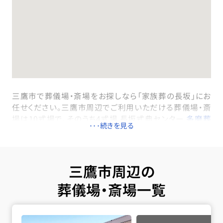
三鷹市で葬儀場・斎場をお探しなら「家族葬の長坂」にお
任せください。三鷹市周辺でご利用いただける葬儀場・斎
場は10式場で、そのうち4式場 長坂式典センター
多磨葬
祭場・日華斎場
(西武多摩川線「多磨駅」より徒歩10分)/
堀ノ内斎場
(東京メトロ丸ノ内線「新高円寺駅」徒歩8分)/
落合斎場
(東西線「落合駅」より徒歩5分)/
家族葬の長坂
東久留米前沢
(新青梅街道バス停より徒歩3分)は一日一
三鷹市周辺の
組貸切でご利用いただける家族葬専用式場です。三鷹市
葬儀場・斎場一覧
内のすべての式場で直葬・火葬式・一日葬・家族葬・一般
葬が執り行えます。火葬は公営の多磨葬祭場・日華斎場
多磨葬祭場・日華斎場の詳細へ
などを利用します。火葬料金は通常90,000円（最上等）で
ご利用いただけます。病院や施設から搬送が必要な場合