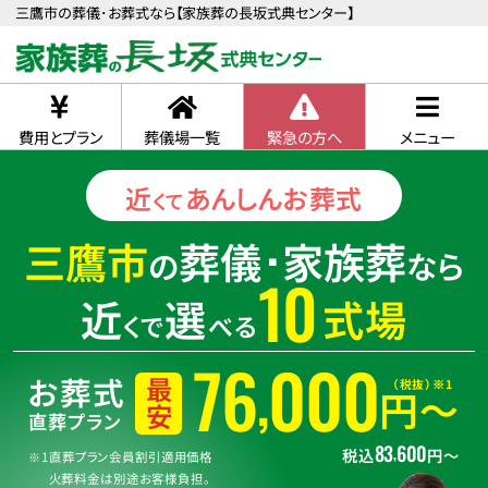
三鷹市の葬儀･お葬式なら【家族葬の長坂式典センター】
費用とプラン
葬儀場一覧
緊急の方へ
メニュー
近
あんしん
お葬式
くて
三鷹市
葬儀･家族葬
の
なら
10
近
選
式場
くで
べる
76
000
,
お葬式
（税抜）※1
最安
円〜
直葬プラン
83
600
,
税込
円〜
※1直葬プラン会員割引適用価格
火葬料金は別途お客様負担。