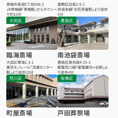
青梅市長淵5丁目698-2
葛飾区白鳥2-9-1
JR青梅線「青梅駅」からタクシー
京成本線「お花茶屋駅」より徒歩
で約10分
5分
大田区
豊島区
臨海斎場
南池袋斎場
大田区東海1-3-1
豊島区南池袋4-25-2
東京モノレール「流通センター
都電荒川線「都電雑司ヶ谷駅」よ
駅」より徒歩10分
り徒歩4分
荒川区
板橋区
町屋斎場
戸田葬祭場