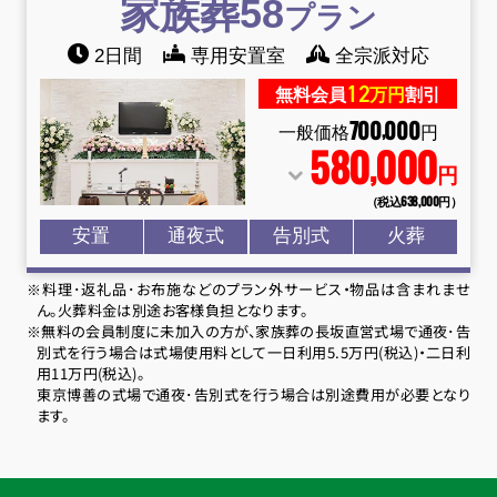
家族葬58
プラン
2日間
専用安置室
全宗派対応
12
無料会員
万円
割引
700
000
,
一般価格
円
580
000
,
円
（税込638
,
000円）
安置
通夜式
告別式
火葬
※料理･返礼品･お布施などのプラン外サービス・物品は含まれませ
ん。火葬料金は別途お客様負担となります。
※無料の会員制度に未加入の方が、家族葬の長坂直営式場で通夜･告
別式を行う場合は式場使用料として一日利用5.5万円(税込)・二日利
用11万円(税込)。
東京博善の式場で通夜･告別式を行う場合は別途費用が必要となり
ます。