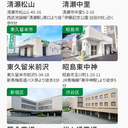
清瀬松山
清瀬中里
清瀬市松山
1-45-16
清瀬市中里
5-2-16
西武池袋線「清瀬駅」南口より徒
「伊藤記念公園 台田の杜」近く
歩9分
東久留米市
昭島市
東久留米前沢
昭島東中神
東久留米市前沢
5-34-18
昭島市玉川町1-10-11
新青梅街道バス停より徒歩3分
JR青梅線「東中神駅」より徒歩5
分
新宿区
渋谷区