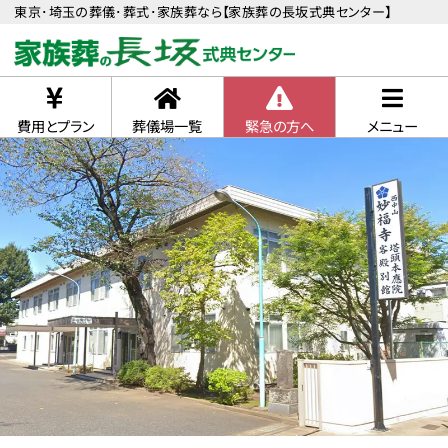
東京･埼玉の葬儀･葬式･家族葬なら【家族葬の長坂式典センター】
費用とプラン
葬儀場一覧
緊急の方へ
メニュー