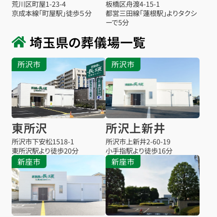
荒川区町屋1-23-4
板橋区舟渡4-15-1
京成本線「町屋駅」徒歩５分
都営三田線「蓮根駅」よりタクシ
ーで5分
埼玉県の葬儀場一覧
所沢市
所沢市
東所沢
所沢上新井
所沢市下安松1518-1
所沢市上新井2-60-19
東所沢駅より
徒歩20分
小手指駅より
徒歩16分
新座市
新座市