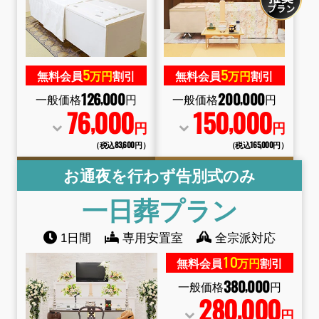
5
5
無料会員
万円
割引
無料会員
万円
割引
126
000
200
000
,
,
一般価格
円
一般価格
円
76
000
150
000
,
,
円
円
（税込83
,
600円）
（税込165
,
000円）
お通夜を行わず告別式のみ
一日葬
プラン
1日間
専用安置室
全宗派対応
10
無料会員
万円
割引
380
000
,
一般価格
円
280
000
,
円