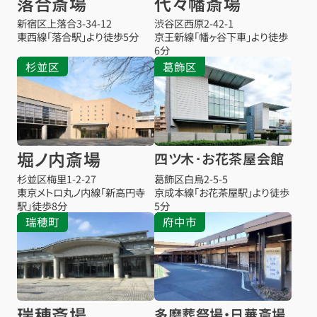
落合斎場
代々幡斎場
新宿区上落合3-34-12
渋谷区西原2-42-1
東西線「落合駅」より徒歩5分
京王新線「幡ヶ谷下車」より徒歩
6分
杉並区
葛飾区
堀ノ内斎場
四ツ木･お花茶屋会館
杉並区梅里1-2-27
葛飾区白鳥2-5-5
東京メトロ丸ノ内線「新高円寺
京成本線「お花茶屋駅」より徒歩
駅」徒歩8分
5分
瑞穂町
府中市
瑞穂斎場
多磨葬祭場・日華斎場