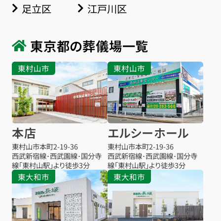
足立区
江戸川区
東京都の葬儀場一覧
東村山市
東村山市
本店
エルシーホール
東村山市本町
2-19-36
東村山市本町
2-19-36
西武新宿線･西武園線･国分寺
西武新宿線･西武園線･国分寺
線「東村山駅」より徒歩3分
線「東村山駅」より徒歩3分
東大和市
東大和市