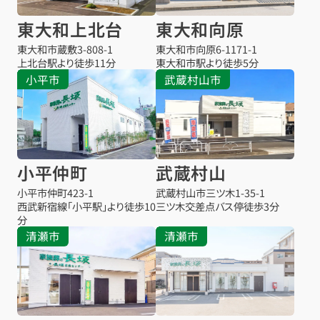
東大和上北台
東大和向原
東大和市蔵敷
3-808-1
東大和市向原
6-1171-1
上北台駅より
徒歩11分
東大和市駅より
徒歩5分
小平市
武蔵村山市
小平仲町
武蔵村山
小平市仲町
423-1
武蔵村山市三ツ木
1-35-1
西武新宿線「小平駅」より徒歩10
三ツ木交差点バス停
徒歩3分
分
清瀬市
清瀬市