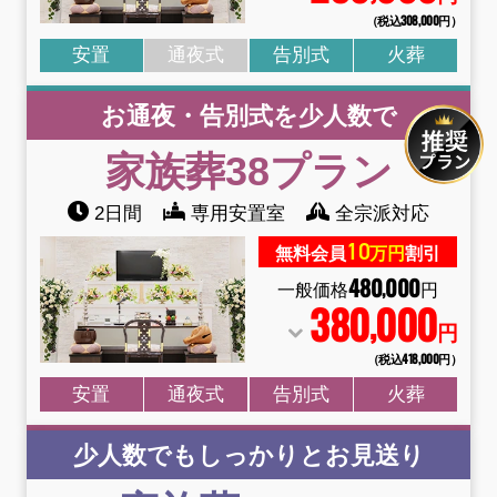
（税込308
,
000円）
安置
通夜式
告別式
火葬
お通夜・告別式を少人数で
家族葬38
プラン
2日間
専用安置室
全宗派対応
10
無料会員
万円
割引
480
000
,
一般価格
円
380
000
,
円
（税込418
,
000円）
安置
通夜式
告別式
火葬
少人数でもしっかりとお見送り