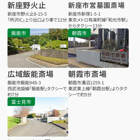
新座野火止
新座市営墓園斎場
新座市野火止8-15-5
新座市新塚1-5-1
「所沢IC」上り出口より車で12分
東京メトロ有楽町線「和光市駅」
からタクシー13分
飯能市
朝霞市
広域飯能斎場
朝霞市斎場
飯能市飯能948-3
朝霞市溝沼1259-1
西武池袋線「飯能駅」タクシーで
東武東上線「朝霞台駅」よりタク
約7分
シーで約5分
富士見市
お得な会員価格!