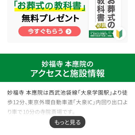
妙福寺 本應院の
アクセスと施設情報
妙福寺 本應院は西武池袋線「大泉学園駅」より徒
歩12分、東京外環自動車道「大泉IC」内回り出口よ
り車で10分の寺院斎場です。
家族葬から一般葬まで幅広く執り行えます。
もっと見る
こちらの式場には火葬場を併設しておりませんが、