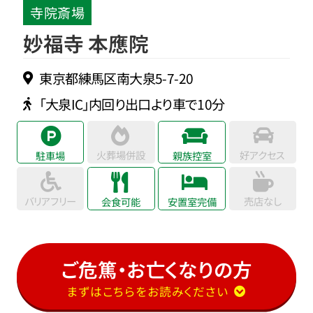
寺院斎場
妙福寺 本應院
東京都練馬区南大泉5-7-20
「大泉IC」内回り出口より車で10分
火葬場併設
好アクセス
駐車場
親族控室
バリアフリー
売店なし
会食可能
安置室完備
ご危篤・お亡くなりの方
まずはこちらをお読みください