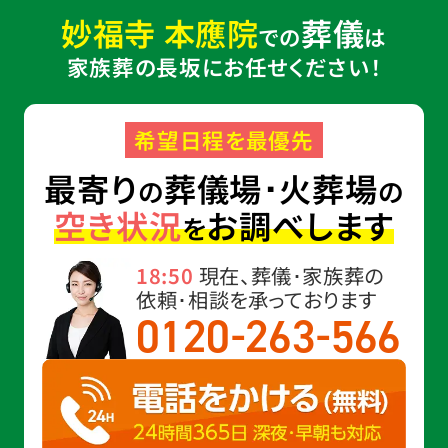
妙福寺 本應院
葬儀
での
は
家族葬の長坂にお任せください！
希望日程を最優先
最寄り
葬儀場･火葬場
の
の
空き状況
お調べします
を
18:50
現在、葬儀･家族葬の
依頼･相談を承っております
-
-
0120
263
566