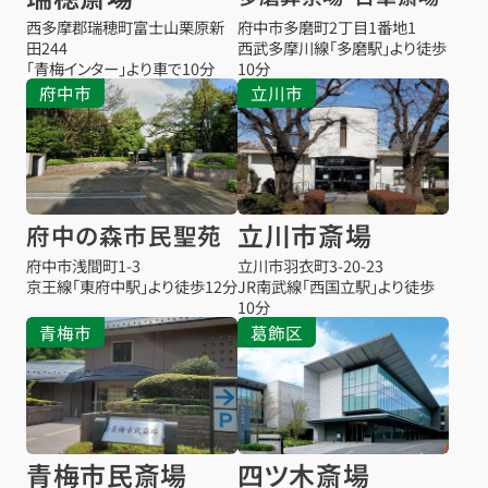
西多摩郡瑞穂町富士山栗原新
府中市多磨町2丁目1番地1
田244
西武多摩川線「多磨駅」より徒歩
「青梅インター」より車で10分
10分
府中市
立川市
立川市斎場
府中の森市民聖苑
府中市浅間町1-3
立川市羽衣町3-20-23
京王線「東府中駅」より徒歩12分
JR南武線「西国立駅」より徒歩
10分
青梅市
葛飾区
青梅市民斎場
四ツ木斎場