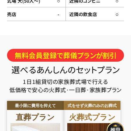
式場 大(50人〜)
近隣のコンビニ
○
○
売店
近隣の飲食店
-
○
無料会員登録で葬儀プランが割引
選べるあんしんのセットプラン
1日1組貸切の家族葬式場で行える
低価格で安心の火葬式･一日葬･家族葬プラン
最小限に費用を抑えて
式をせず火葬のみのお葬式
直葬
プラン
火葬式
プラン