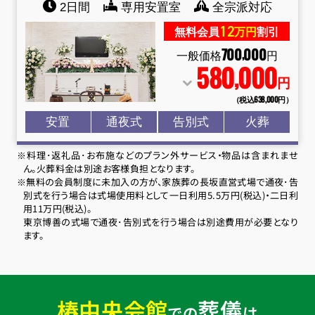
2日間
専用安置室
全宗派対応
12
無料会員
万円
割引
700
000
,
一般価格
円
580
000
,
円
（税込638
,
000円）
安置
通夜式
告別式
火葬
※料理･返礼品･お布施などのプラン外サービス・物品は含まれませ
ん。火葬料金は別途お客様負担となります。
※無料の会員制度に未加入の方が、家族葬の長坂直営式場で通夜･告
別式を行う場合は式場使用料として一日利用5.5万円(税込)・二日利
用11万円(税込)。
東京博善の式場で通夜･告別式を行う場合は別途費用が必要となり
ます。
椿中央会館
葬儀
での
は