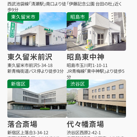
西武池袋線「清瀬駅」南口より徒
「伊藤記念公園 台田の杜」近く
歩9分
東久留米市
昭島市
東久留米前沢
昭島東中神
東久留米市前沢
5-34-18
昭島市玉川町1-10-11
新青梅街道バス停より徒歩3分
JR青梅線「東中神駅」より徒歩5
分
新宿区
渋谷区
落合斎場
代々幡斎場
新宿区上落合3-34-12
渋谷区西原2-42-1