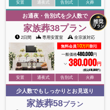
安置
通夜式
告別式
火葬
お通夜・告別式を少人数で
家族葬38
プラン
2日間
専用安置室
全宗派対応
10
無料会員
万円
割引
480
000
,
一般価格
円
380
000
,
円
（税込418
,
000円）
安置
通夜式
告別式
火葬
少人数でもしっかりとお見送り
家族葬58
プラン