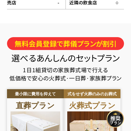
売店
近隣の飲食店
-
○
無料会員登録で葬儀プランが割引
選べるあんしんのセットプラン
1日1組貸切の家族葬式場で行える
低価格で安心の火葬式･一日葬･家族葬プラン
最小限に費用を抑えて
式をせず火葬のみのお葬式
直葬
プラン
火葬式
プラン