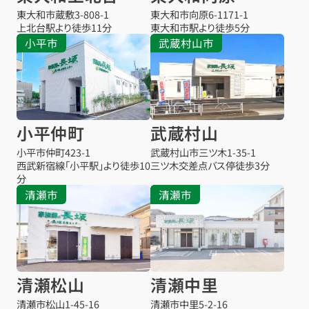
東大和市蔵敷
3-808-1
東大和市向原
6-1171-1
上北台駅より
徒歩11分
東大和市駅より
徒歩5分
小平市
武蔵村山市
小平仲町
武蔵村山
小平市仲町
423-1
武蔵村山市三ツ木
1-35-1
西武新宿線「小平駅」より徒歩10
三ツ木交差点バス停
徒歩3分
分
清瀬市
清瀬市
清瀬松山
清瀬中里
清瀬市松山
1-45-16
清瀬市中里
5-2-16