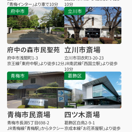
「青梅インター」より車で10分
10分
府中市
立川市
立川市斎場
府中の森市民聖苑
府中市浅間町1-3
立川市羽衣町3-20-23
京王線「東府中駅」より徒歩12分
JR南武線「西国立駅」より徒歩
10分
青梅市
葛飾区
青梅市民斎場
四ツ木斎場
青梅市長淵5丁目698-2
葛飾区白鳥2-9-1
JR青梅線「青梅駅」からタクシー
京成本線「お花茶屋駅」より徒歩