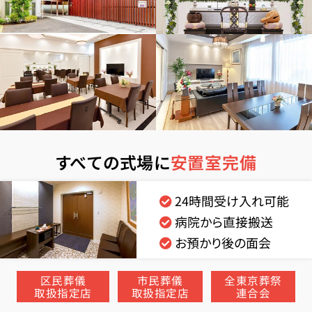
すべての式場に
安置室完備
24時間受け入れ可能
病院から直接搬送
お預かり後の面会
区民葬儀
市民葬儀
全東京葬祭
取扱指定店
取扱指定店
連合会