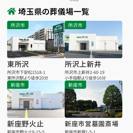
埼玉県の葬儀場一覧
所沢市
所沢市
東所沢
所沢上新井
所沢市下安松1518-1
所沢市上新井2-60-19
東所沢駅より
徒歩20分
小手指駅より
徒歩16分
新座市
新座市
新座野火止
新座市営墓園斎場
お得な会員価格!
新座市野火止8-15-5
新座市新塚1-5-1