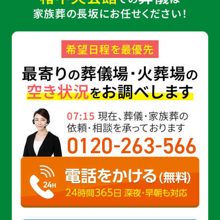
家族葬の長坂にお任せください！
希望日程を最優先
最寄り
葬儀場･火葬場
の
の
空き状況
お調べします
を
07:15
現在、葬儀･家族葬の
依頼･相談を承っております
-
-
0120
263
566