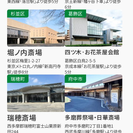
東西線「落合駅」より徒歩5分
京王新線「幡ヶ谷下車」より徒歩
6分
杉並区
葛飾区
堀ノ内斎場
四ツ木･お花茶屋会館
杉並区梅里1-2-27
葛飾区白鳥2-5-5
東京メトロ丸ノ内線「新高円寺
京成本線「お花茶屋駅」より徒歩
駅」徒歩8分
5分
瑞穂町
府中市
瑞穂斎場
多磨葬祭場・日華斎場
西多摩郡瑞穂町富士山栗原新
府中市多磨町2丁目1番地1
田244
西武多摩川線「多磨駅」より徒歩