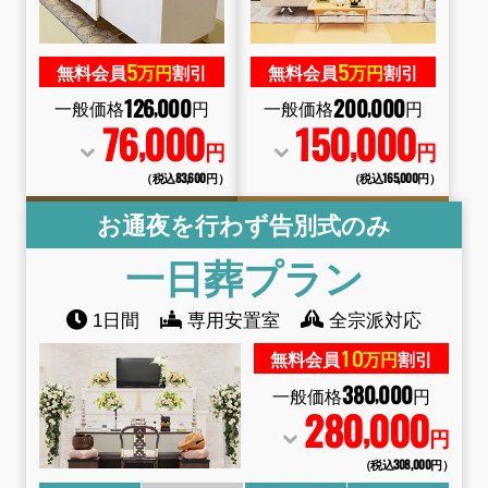
5
5
無料会員
万円
割引
無料会員
万円
割引
126
000
200
000
,
,
一般価格
円
一般価格
円
76
000
150
000
,
,
円
円
（税込83
,
600円）
（税込165
,
000円）
お通夜を行わず告別式のみ
一日葬
プラン
1日間
専用安置室
全宗派対応
10
無料会員
万円
割引
380
000
,
一般価格
円
280
000
,
円
（税込308
,
000円）