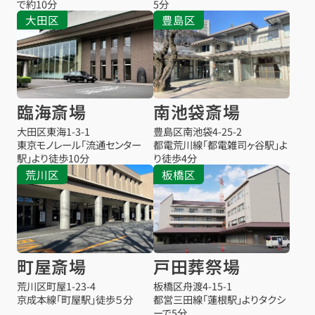
で約10分
5分
大田区
豊島区
臨海斎場
南池袋斎場
大田区東海1-3-1
豊島区南池袋4-25-2
東京モノレール「流通センター
都電荒川線「都電雑司ヶ谷駅」よ
駅」より徒歩10分
り徒歩4分
荒川区
板橋区
町屋斎場
戸田葬祭場
荒川区町屋1-23-4
板橋区舟渡4-15-1
京成本線「町屋駅」徒歩５分
都営三田線「蓮根駅」よりタクシ
ーで5分