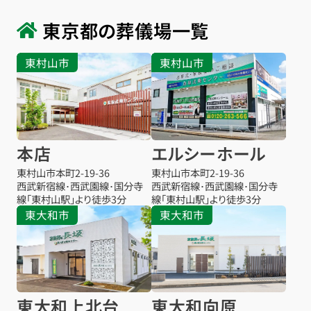
東京都の葬儀場一覧
東村山市
東村山市
本店
エルシーホール
東村山市本町
2-19-36
東村山市本町
2-19-36
西武新宿線･西武園線･国分寺
西武新宿線･西武園線･国分寺
線「東村山駅」より徒歩3分
線「東村山駅」より徒歩3分
東大和市
東大和市
東大和上北台
東大和向原