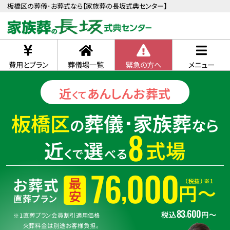
板橋区の葬儀･お葬式なら【家族葬の長坂式典センター】
費用とプラン
葬儀場一覧
緊急の方へ
メニュー
近
あんしん
お葬式
くて
板橋区
葬儀･家族葬
の
なら
8
近
選
式場
くで
べる
76
000
,
お葬式
（税抜）※1
最安
円〜
直葬プラン
83
600
,
税込
円〜
※1直葬プラン会員割引適用価格
火葬料金は別途お客様負担。