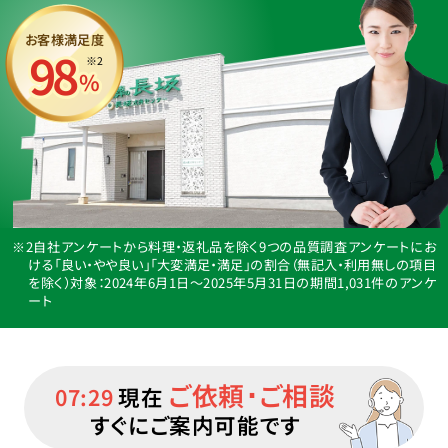
お客様満足度
98
※2
%
※2自社アンケートから料理・返礼品を除く9つの品質調査アンケートにお
ける「良い・やや良い」「大変満足・満足」の割合（無記入・利用無しの項目
を除く）
対象：2024年6月1日〜2025年5月31日の期間1,031件のアンケ
ート
ご依頼･ご相談
07:29
現在
すぐにご案内可能です