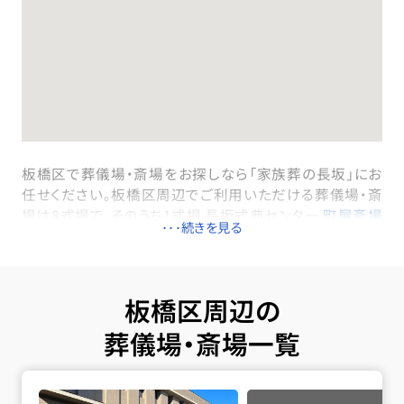
板橋区で葬儀場・斎場をお探しなら「家族葬の長坂」にお
任せください。板橋区周辺でご利用いただける葬儀場・斎
場は8式場で、そのうち1式場 長坂式典センター
町屋斎場
( 京成本線「町屋駅」徒歩５分)は一日一組貸切でご利用
いただける家族葬専用式場です。板橋区内のすべての式
場で直葬・火葬式・一日葬・家族葬・一般葬が執り行えま
す。火葬は民営の戸田葬祭場などを利用します。火葬料金
板橋区周辺の
は通常80,000円（最上等）でご利用いただけます。ただ
葬儀場・斎場一覧
し、区民葬儀制度の加盟店である家族葬の長坂なら、
59,600円（非課税）の特別料金で行うことができます。病
町屋斎場の詳細へ
院や施設から搬送が必要な場合は、板橋区内の式場の専
用安置室またはご自宅へご搬送いたします。24時間365