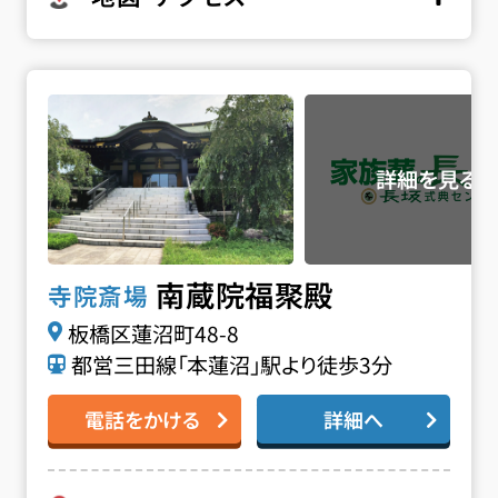
南蔵院 福聚殿の詳細へ
南蔵院福聚殿
寺院斎場
板橋区蓮沼町48-8
都営三田線「本蓮沼」駅より徒歩3分
電話をかける
詳細へ
お得な会員価格!