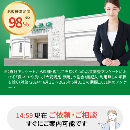
お客様満足度
98
※2
%
※2自社アンケートから料理・返礼品を除く9つの品質調査アンケートにお
ける「良い・やや良い」「大変満足・満足」の割合（無記入・利用無しの項目
を除く）
対象：2024年6月1日〜2025年5月31日の期間1,031件のアンケ
ート
ご依頼･ご相談
14:59
現在
すぐにご案内可能です