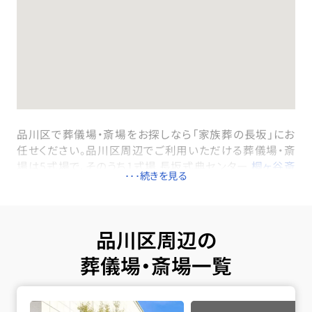
品川区で葬儀場・斎場をお探しなら「家族葬の長坂」にお
任せください。品川区周辺でご利用いただける葬儀場・斎
場は5式場で、そのうち1式場 長坂式典センター
桐ヶ谷斎
場
(東急目黒線「不動前駅」より徒歩7分)は一日一組貸切
でご利用いただける家族葬専用式場です。品川区内のす
べての式場で直葬・火葬式・一日葬・家族葬・一般葬が執
り行えます。火葬は品川区・港区・目黒区・大田区・世田谷
品川区周辺の
区が共同で運営する公営の斎場の臨海斎場を利用しま
葬儀場・斎場一覧
す。火葬料金は死亡届に記載をする死亡者が品川区に住
民登録があれば、区民料金（臨海斎場：44,000円）でご利
桐ヶ谷斎場の詳細へ
用いただけます。病院や施設から搬送が必要な場合は、
品川区内の式場の専用安置室またはご自宅へご搬送い