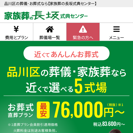
品川区の葬儀･お葬式なら【家族葬の長坂式典センター】
費用とプラン
葬儀場一覧
緊急の方へ
メニュー
近
あんしん
お葬式
くて
品川区
葬儀･家族葬
の
なら
5
近
選
式場
くで
べる
76
000
,
お葬式
（税抜）※1
最安
円〜
直葬プラン
83
600
,
税込
円〜
※1直葬プラン会員割引適用価格
火葬料金は別途お客様負担。