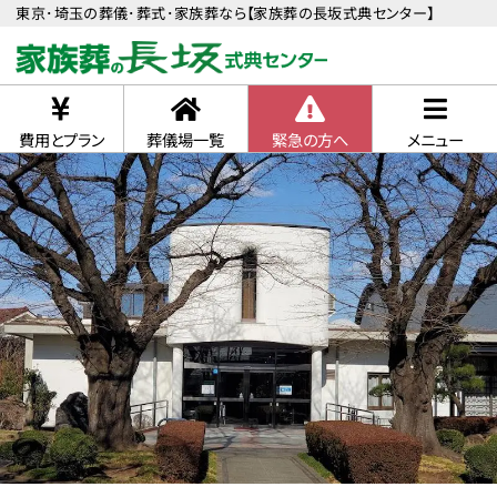
東京･埼玉の葬儀･葬式･家族葬なら【家族葬の長坂式典センター】
費用とプラン
葬儀場一覧
緊急の方へ
メニュー