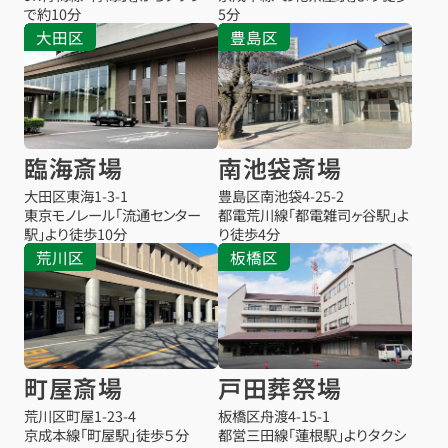
で約10分
5分
大田区
豊島区
臨海斎場
南池袋斎場
大田区東海1-3-1
豊島区南池袋4-25-2
東京モノレール「流通センター
都電荒川線「都電雑司ヶ谷駅」よ
駅」より徒歩10分
り徒歩4分
荒川区
板橋区
町屋斎場
戸田葬祭場
荒川区町屋1-23-4
板橋区舟渡4-15-1
京成本線「町屋駅」徒歩５分
都営三田線「蓮根駅」よりタクシ