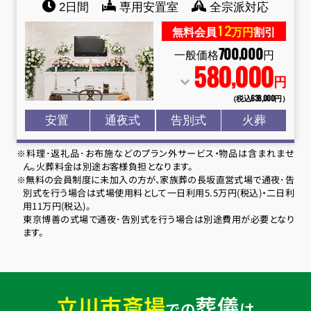
2日間
専用安置室
全宗派対応
12
無料会員
万円
割引
700
000
,
一般価格
円
580
000
,
円
（税込638
,
000円）
安置
通夜式
告別式
火葬
※料理･返礼品･お布施などのプラン外サービス・物品は含まれませ
ん。火葬料金は別途お客様負担となります。
※無料の会員制度に未加入の方が、家族葬の長坂直営式場で通夜･告
別式を行う場合は式場使用料として一日利用5.5万円(税込)・二日利
用11万円(税込)。
東京博善の式場で通夜･告別式を行う場合は別途費用が必要となり
ます。
立川市斎場
葬儀
での
は