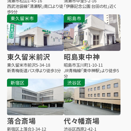
清瀬市松山
1-45-16
清瀬市中里
5-2-16
西武池袋線「清瀬駅」南口より徒
「伊藤記念公園 台田の杜」近く
歩9分
東久留米市
昭島市
東久留米前沢
昭島東中神
東久留米市前沢
5-34-18
昭島市玉川町1-10-11
新青梅街道バス停より徒歩3分
JR青梅線「東中神駅」より徒歩5
分
新宿区
渋谷区
落合斎場
代々幡斎場
新宿区上落合3-34-12
渋谷区西原2-42-1