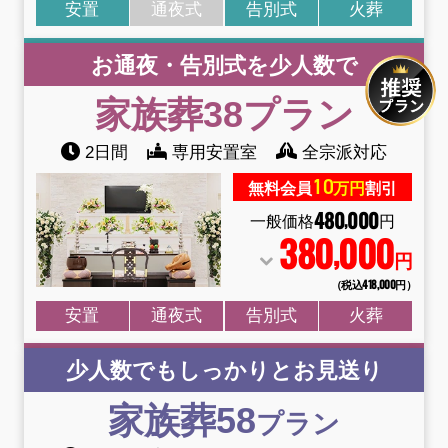
安置
通夜式
告別式
火葬
お通夜・告別式を少人数で
家族葬38
プラン
2日間
専用安置室
全宗派対応
10
無料会員
万円
割引
480
000
,
一般価格
円
380
000
,
円
（税込418
,
000円）
安置
通夜式
告別式
火葬
少人数でもしっかりとお見送り
家族葬58
プラン