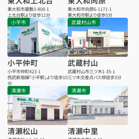
東大和上北台
東大和向原
東大和市蔵敷
3-808-1
東大和市向原
6-1171-1
上北台駅より
徒歩11分
東大和市駅より
徒歩5分
小平市
武蔵村山市
小平仲町
武蔵村山
小平市仲町
423-1
武蔵村山市三ツ木
1-35-1
西武新宿線「小平駅」より徒歩10
三ツ木交差点バス停
徒歩3分
分
清瀬市
清瀬市
清瀬松山
清瀬中里