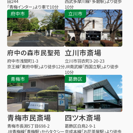
田244
西武多摩川線「多磨駅」より徒歩
「青梅インター」より車で10分
10分
府中市
立川市
立川市斎場
府中の森市民聖苑
府中市浅間町1-3
立川市羽衣町3-20-23
京王線「東府中駅」より徒歩12分
JR南武線「西国立駅」より徒歩
10分
青梅市
葛飾区
青梅市民斎場
四ツ木斎場
青梅市長淵5丁目698-2
葛飾区白鳥2-9-1
JR青梅線「青梅駅」からタクシー
京成本線「お花茶屋駅」より徒歩