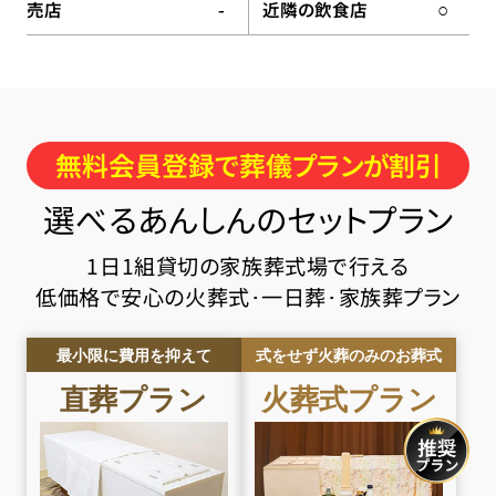
売店
近隣の飲食店
-
○
無料会員登録で葬儀プランが割引
選べるあんしんのセットプラン
1日1組貸切の家族葬式場で行える
低価格で安心の火葬式･一日葬･家族葬プラン
最小限に費用を抑えて
式をせず火葬のみのお葬式
直葬
プラン
火葬式
プラン