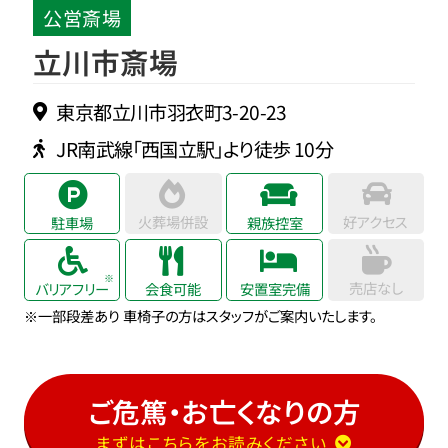
公営斎場
立川市斎場
東京都立川市羽衣町3-20-23
JR南武線「西国立駅」より徒歩 10分
火葬場併設
好アクセス
駐車場
親族控室
売店なし
バリアフリー
会食可能
安置室完備
※一部段差あり 車椅子の方はスタッフがご案内いたします。
ご危篤・お亡くなりの方
まずはこちらをお読みください