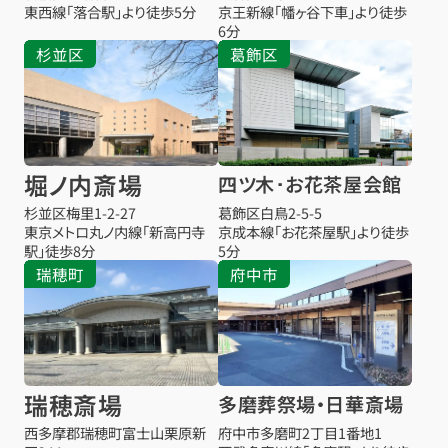
東西線「落合駅」より徒歩5分
京王新線「幡ヶ谷下車」より徒歩
6分
杉並区
葛飾区
堀ノ内斎場
四ツ木･お花茶屋会館
杉並区梅里1-2-27
葛飾区白鳥2-5-5
東京メトロ丸ノ内線「新高円寺
京成本線「お花茶屋駅」より徒歩
駅」徒歩8分
5分
瑞穂町
府中市
瑞穂斎場
多磨葬祭場・日華斎場
西多摩郡瑞穂町富士山栗原新
府中市多磨町2丁目1番地1