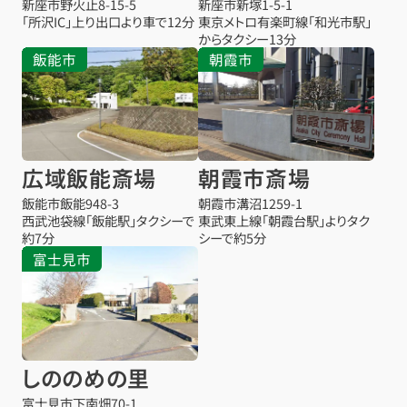
新座市野火止8-15-5
新座市新塚1-5-1
「所沢IC」上り出口より車で12分
東京メトロ有楽町線「和光市駅」
からタクシー13分
飯能市
朝霞市
広域飯能斎場
朝霞市斎場
飯能市飯能948-3
朝霞市溝沼1259-1
西武池袋線「飯能駅」タクシーで
東武東上線「朝霞台駅」よりタク
約7分
シーで約5分
富士見市
しののめの里
お得な会員価格!
富士見市下南畑70-1