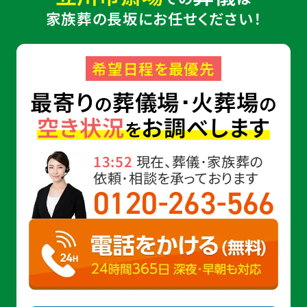
家族葬の長坂にお任せください！
希望日程を最優先
最寄り
葬儀場･火葬場
の
の
空き状況
お調べします
を
13:52
現在、葬儀･家族葬の
依頼･相談を承っております
-
-
0120
263
566