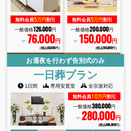
5
5
無料会員
万円
割引
無料会員
万円
割引
126
000
200
000
,
,
一般価格
円
一般価格
円
76
000
150
000
,
,
円
円
（税込83
,
600円）
（税込165
,
000円）
お通夜を行わず告別式のみ
一日葬
プラン
1日間
専用安置室
全宗派対応
10
無料会員
万円
割引
380
000
,
一般価格
円
280
000
,
円
（税込308
,
000円）