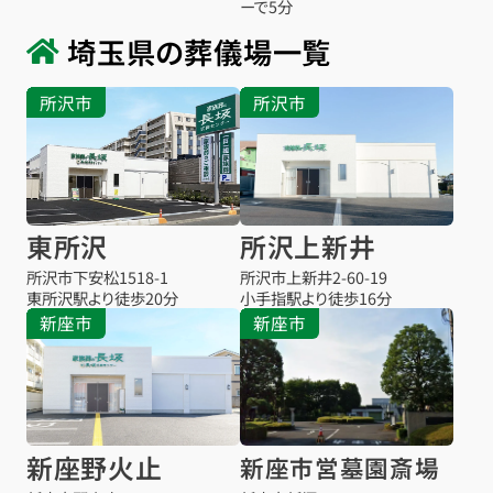
ーで5分
埼玉県の葬儀場一覧
所沢市
所沢市
東所沢
所沢上新井
所沢市下安松1518-1
所沢市上新井2-60-19
東所沢駅より
徒歩20分
小手指駅より
徒歩16分
新座市
新座市
新座野火止
新座市営墓園斎場