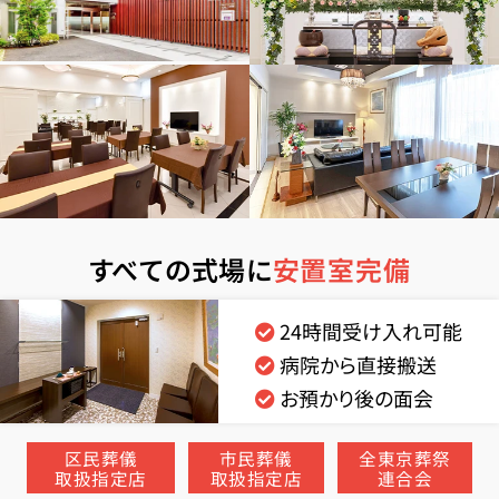
すべての式場に
安置室完備
24時間受け入れ可能
病院から直接搬送
お預かり後の面会
区民葬儀
市民葬儀
全東京葬祭
取扱指定店
取扱指定店
連合会