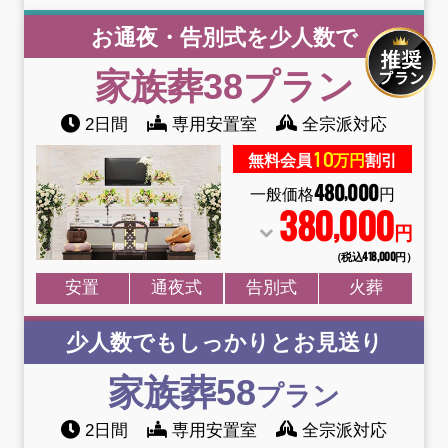
お通夜・告別式を少人数で
家族葬38
プラン
2日間
専用安置室
全宗派対応
10
無料会員
万円
割引
480
000
,
一般価格
円
380
000
,
円
（税込418
,
000円）
安置
通夜式
告別式
火葬
少人数でもしっかりとお見送り
家族葬58
プラン
2日間
専用安置室
全宗派対応