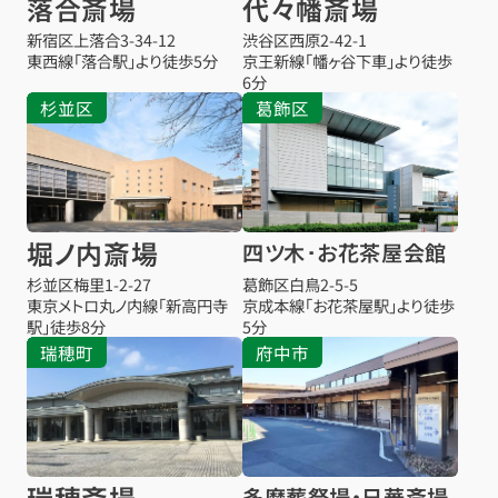
落合斎場
代々幡斎場
新宿区上落合3-34-12
渋谷区西原2-42-1
東西線「落合駅」より徒歩5分
京王新線「幡ヶ谷下車」より徒歩
6分
杉並区
葛飾区
堀ノ内斎場
四ツ木･お花茶屋会館
杉並区梅里1-2-27
葛飾区白鳥2-5-5
東京メトロ丸ノ内線「新高円寺
京成本線「お花茶屋駅」より徒歩
駅」徒歩8分
5分
瑞穂町
府中市
瑞穂斎場
多磨葬祭場・日華斎場