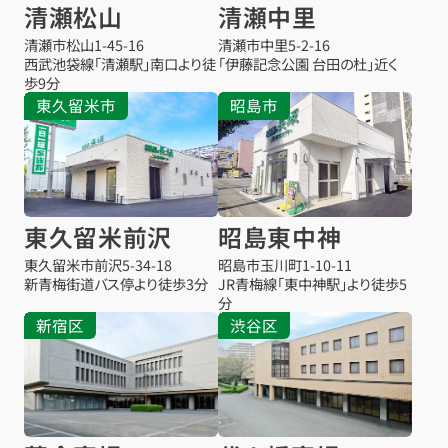
清瀬松山
清瀬中里
清瀬市松山
1-45-16
清瀬市中里
5-2-16
西武池袋線「清瀬駅」南口より徒
「伊藤記念公園 台田の杜」近く
歩9分
東久留米市
昭島市
東久留米前沢
昭島東中神
東久留米市前沢
5-34-18
昭島市玉川町1-10-11
新青梅街道バス停より徒歩3分
JR青梅線「東中神駅」より徒歩5
分
新宿区
渋谷区