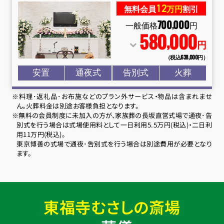
12
無料会員
万円
割引
700
000
,
一般価格
円
580
000
,
円
（税込638
,
000円）
安置
通夜式
告別式
火葬
※料理･返礼品･お布施などのプラン外サービス・物品は含まれませ
ん。火葬料金は別途お客様負担となります。
※無料の会員制度に未加入の方が、家族葬の長坂直営式場で通夜･告
別式を行う場合は式場使用料として一日利用5.5万円(税込)・二日利
用11万円(税込)。
東京博善の式場で通夜･告別式を行う場合は別途費用が必要となり
ます。
東福寺むさしの斎場