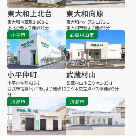
東大和上北台
東大和向原
東大和市蔵敷
3-808-1
東大和市向原
6-1171-1
上北台駅より
徒歩11分
東大和市駅より
徒歩5分
小平市
武蔵村山市
小平仲町
武蔵村山
小平市仲町
423-1
武蔵村山市三ツ木
1-35-1
西武新宿線「小平駅」より徒歩10
三ツ木交差点バス停
徒歩3分
分
清瀬市
清瀬市