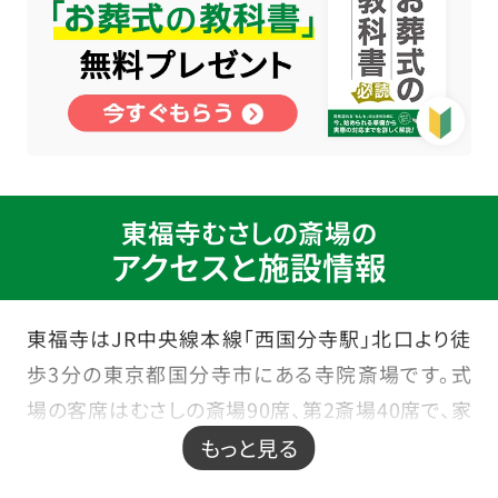
東福寺むさしの斎場の
アクセスと施設情報
東福寺はJR中央線本線「西国分寺駅」北口より徒
歩3分の東京都国分寺市にある寺院斎場です。式
場の客席はむさしの斎場90席、第2斎場40席で、家
族葬からご会葬のある葬儀まで規模に応じたお葬
もっと見る
儀に対応できる式場です。