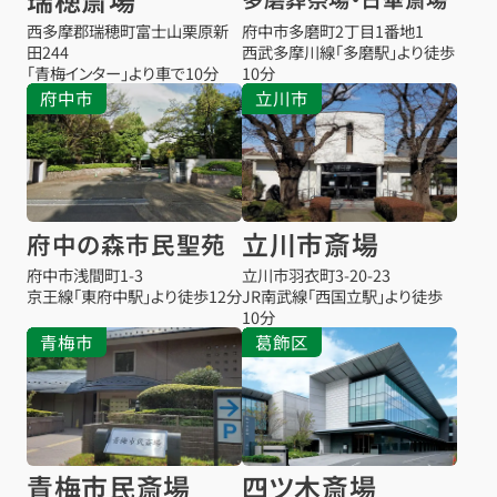
西多摩郡瑞穂町富士山栗原新
府中市多磨町2丁目1番地1
田244
西武多摩川線「多磨駅」より徒歩
「青梅インター」より車で10分
10分
府中市
立川市
立川市斎場
府中の森市民聖苑
府中市浅間町1-3
立川市羽衣町3-20-23
京王線「東府中駅」より徒歩12分
JR南武線「西国立駅」より徒歩
10分
青梅市
葛飾区
青梅市民斎場
四ツ木斎場