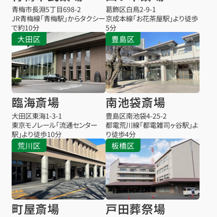
青梅市長淵5丁目698-2
葛飾区白鳥2-9-1
JR青梅線「青梅駅」からタクシー
京成本線「お花茶屋駅」より徒歩
で約10分
5分
大田区
豊島区
臨海斎場
南池袋斎場
大田区東海1-3-1
豊島区南池袋4-25-2
東京モノレール「流通センター
都電荒川線「都電雑司ヶ谷駅」よ
駅」より徒歩10分
り徒歩4分
荒川区
板橋区
町屋斎場
戸田葬祭場
お得な会員価格!