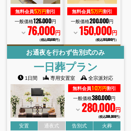
5
5
無料会員
万円
割引
無料会員
万円
割引
126
000
200
000
,
,
一般価格
円
一般価格
円
76
000
150
000
,
,
円
円
（税込83
,
600円）
（税込165
,
000円）
お通夜を行わず告別式のみ
一日葬
プラン
1日間
専用安置室
全宗派対応
10
無料会員
万円
割引
380
000
,
一般価格
円
280
000
,
円
（税込308
,
000円）
安置
通夜式
告別式
火葬