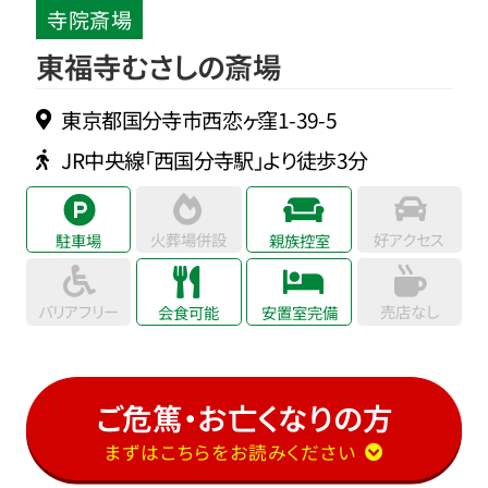
寺院斎場
東福寺むさしの斎場
東京都国分寺市西恋ヶ窪1-39-5
JR中央線「西国分寺駅」より徒歩3分
火葬場併設
好アクセス
駐車場
親族控室
バリアフリー
売店なし
会食可能
安置室完備
ご危篤・お亡くなりの方
まずはこちらをお読みください