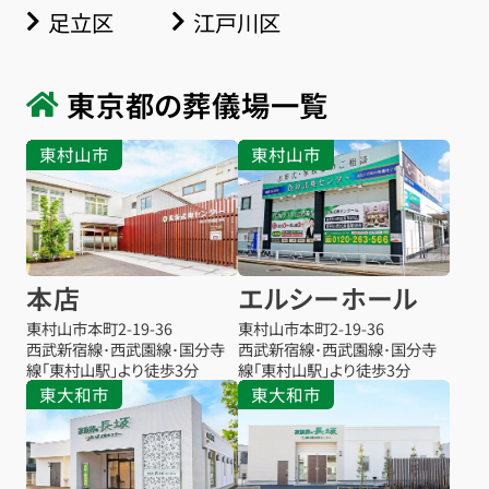
足立区
江戸川区
東京都の葬儀場一覧
東村山市
東村山市
本店
エルシーホール
東村山市本町
2-19-36
東村山市本町
2-19-36
西武新宿線･西武園線･国分寺
西武新宿線･西武園線･国分寺
線「東村山駅」より徒歩3分
線「東村山駅」より徒歩3分
東大和市
東大和市