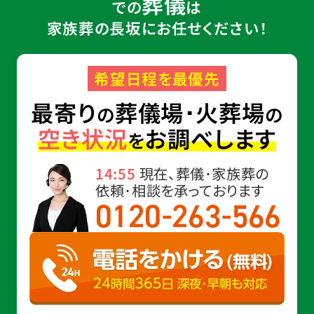
葬儀
での
は
家族葬の長坂にお任せください！
希望日程を最優先
最寄り
葬儀場･火葬場
の
の
空き状況
お調べします
を
14:55
現在、葬儀･家族葬の
依頼･相談を承っております
-
-
0120
263
566