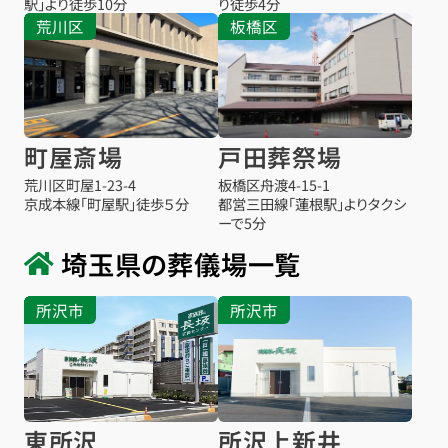
駅」より徒歩10分
り徒歩4分
荒川区
板橋区
町屋斎場
戸田葬祭場
荒川区町屋1-23-4
板橋区舟渡4-15-1
京成本線「町屋駅」徒歩５分
都営三田線「蓮根駅」よりタクシ
ーで5分
埼玉県の葬儀場一覧
所沢市
所沢市
東所沢
所沢上新井