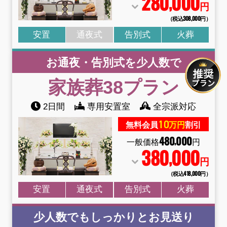
280
000
,
円
（税込308
,
000円）
安置
通夜式
告別式
火葬
お通夜・告別式を少人数で
家族葬38
プラン
2日間
専用安置室
全宗派対応
10
無料会員
万円
割引
480
000
,
一般価格
円
380
000
,
円
（税込418
,
000円）
安置
通夜式
告別式
火葬
少人数でもしっかりとお見送り