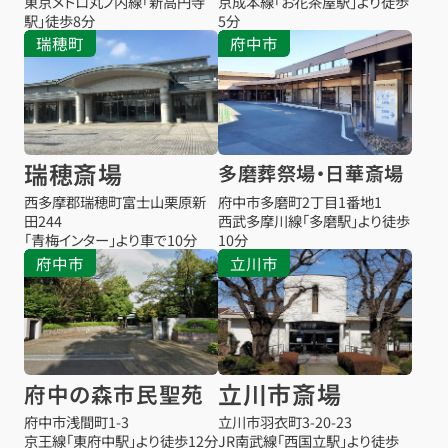
東京メトロ丸ノ内線「新高円寺
京成本線「お花茶屋駅」より徒歩
駅」徒歩8分
5分
瑞穂町
府中市
瑞穂斎場
多磨葬祭場・日華斎場
西多摩郡瑞穂町富士山栗原新
府中市多磨町2丁目1番地1
田244
西武多摩川線「多磨駅」より徒歩
「青梅インター」より車で10分
10分
府中市
立川市
立川市斎場
府中の森市民聖苑
府中市浅間町1-3
立川市羽衣町3-20-23
京王線「東府中駅」より徒歩12分
JR南武線「西国立駅」より徒歩