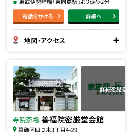
東武伊勢崎線「東向島駅」より徒歩2分
電話をかける
詳細へ
地図・アクセス
善福院 密厳堂会館の詳細へ
善福院密厳堂会館
寺院斎場
葛飾区四つ木3丁目4-29