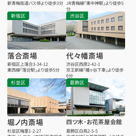
新青梅街道バス停より徒歩3分
JR青梅線「東中神駅」より徒歩5
分
新宿区
渋谷区
落合斎場
代々幡斎場
新宿区上落合3-34-12
渋谷区西原2-42-1
東西線「落合駅」より徒歩5分
京王新線「幡ヶ谷下車」より徒歩
6分
杉並区
葛飾区
堀ノ内斎場
四ツ木･お花茶屋会館
杉並区梅里1-2-27
葛飾区白鳥2-5-5