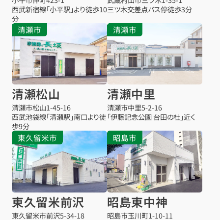
西武新宿線「小平駅」より徒歩10
三ツ木交差点バス停
徒歩3分
分
清瀬市
清瀬市
清瀬松山
清瀬中里
清瀬市松山
1-45-16
清瀬市中里
5-2-16
西武池袋線「清瀬駅」南口より徒
「伊藤記念公園 台田の杜」近く
歩9分
東久留米市
昭島市
東久留米前沢
昭島東中神
東久留米市前沢
5-34-18
昭島市玉川町1-10-11