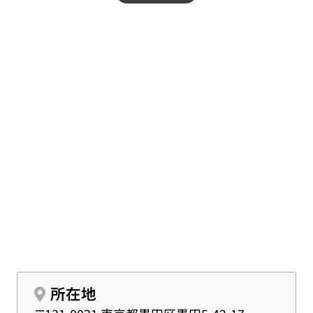
おりませんが、近隣の火葬施設をご案内し、移動や
手配も含めてサポートいたします。
所在地