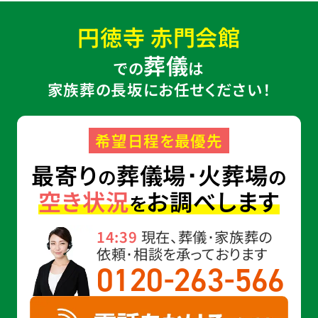
円徳寺 赤門会館
葬儀
での
は
家族葬の長坂にお任せください！
希望日程を最優先
最寄り
葬儀場･火葬場
の
の
空き状況
お調べします
を
14:39
現在、葬儀･家族葬の
依頼･相談を承っております
-
-
0120
263
566