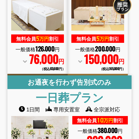
5
5
無料会員
万円
割引
無料会員
万円
割引
126
000
200
000
,
,
一般価格
円
一般価格
円
76
000
150
000
,
,
円
円
（税込83
,
600円）
（税込165
,
000円）
お通夜を行わず告別式のみ
一日葬
プラン
1日間
専用安置室
全宗派対応
10
無料会員
万円
割引
380
000
,
一般価格
円