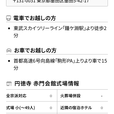
〒131-0031 東京都墨田区墨田5-42-17
電車でお越しの方
東武スカイツリーライン「鐘ケ淵駅」より徒歩2
分
お車でお越しの方
首都高速6号向島線「駒形PA」上りより車で15
分
円徳寺 赤門会館式場情報
全宗派対応
火葬場併設
○
-
式場 小(〜49人)
近隣の宿泊ホテル
○
○