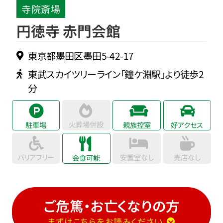
寺院斎場
円徳寺 赤門会館
東京都墨田区墨田5-42-17
東武スカイツリーライン「鐘ケ淵駅」より徒歩2
分
火葬場併設
駐車場
親族控室
好アクセス
バリアフリー
安置室なし
売店なし
会食可能
ご危篤・お亡くなりの方
まずはこちらをお読みください