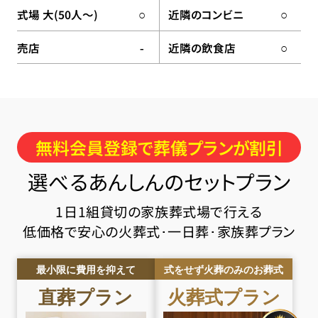
式場 大(50人〜)
近隣のコンビニ
○
○
売店
近隣の飲食店
-
○
無料会員登録で葬儀プランが割引
選べるあんしんのセットプラン
1日1組貸切の家族葬式場で行える
低価格で安心の火葬式･一日葬･家族葬プラン
最小限に費用を抑えて
式をせず火葬のみのお葬式
直葬
プラン
火葬式
プラン