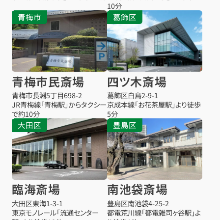
10分
青梅市
葛飾区
青梅市民斎場
四ツ木斎場
青梅市長淵5丁目698-2
葛飾区白鳥2-9-1
JR青梅線「青梅駅」からタクシー
京成本線「お花茶屋駅」より徒歩
で約10分
5分
大田区
豊島区
臨海斎場
南池袋斎場
大田区東海1-3-1
豊島区南池袋4-25-2
東京モノレール「流通センター
都電荒川線「都電雑司ヶ谷駅」よ