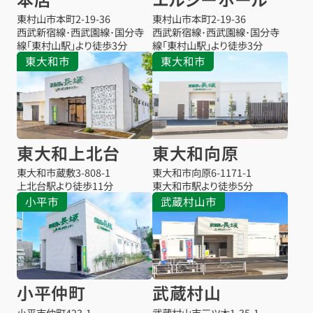
東村山市本町
2-19-36
東村山市本町
2-19-36
西武新宿線･西武園線･国分寺
西武新宿線･西武園線･国分寺
線「東村山駅」より徒歩3分
線「東村山駅」より徒歩3分
東大和市
東大和市
東大和上北台
東大和向原
東大和市蔵敷
3-808-1
東大和市向原
6-1171-1
上北台駅より
徒歩11分
東大和市駅より
徒歩5分
小平市
武蔵村山市
小平仲町
武蔵村山
小平市仲町
423-1
武蔵村山市三ツ木
1-35-1