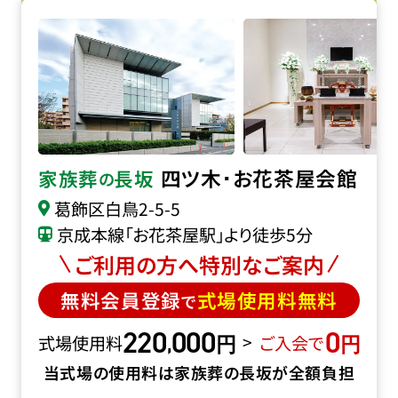
四ツ木･お花茶屋会館の詳細へ
四ツ木･お花茶屋会館
家族葬
長坂
の
葛飾区白鳥2-5-5
京成本線「お花茶屋駅」より徒歩5分
ご利用の方へ特別なご案内
無料会員登録
式場使用料無料
で
220
000
0
円
円
,
>
式場使用料
ご入会で
当式場の使用料は家族葬の長坂が全額負担