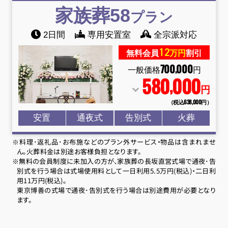
家族葬58
プラン
2日間
専用安置室
全宗派対応
12
無料会員
万円
割引
700
000
,
一般価格
円
580
000
,
円
（税込638
,
000円）
安置
通夜式
告別式
火葬
※料理･返礼品･お布施などのプラン外サービス・物品は含まれませ
ん。火葬料金は別途お客様負担となります。
※無料の会員制度に未加入の方が、家族葬の長坂直営式場で通夜･告
別式を行う場合は式場使用料として一日利用5.5万円(税込)・二日利
用11万円(税込)。
東京博善の式場で通夜･告別式を行う場合は別途費用が必要となり
ます。