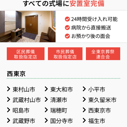
すべての式場に
安置室完備
24時間受け入れ可能
病院から直接搬送
お預かり後の面会
区民葬儀
市民葬儀
全東京葬祭
取扱指定店
取扱指定店
連合会
西東京
東村山市
東大和市
小平市
武蔵村山市
清瀬市
東久留米市
昭島市
瑞穂町
西東京市
武蔵野市
国分寺市
福生市