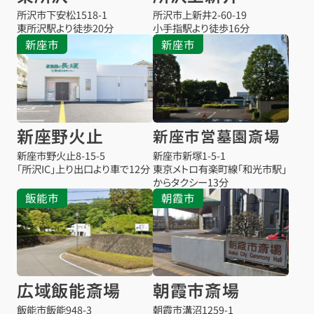
所沢市下安松1518-1
所沢市上新井2-60-19
東所沢駅より
徒歩20分
小手指駅より
徒歩16分
新座市
新座市
新座野火止
新座市営墓園斎場
新座市野火止8-15-5
新座市新塚1-5-1
「所沢IC」上り出口より車で12分
東京メトロ有楽町線「和光市駅」
からタクシー13分
飯能市
朝霞市
広域飯能斎場
朝霞市斎場
飯能市飯能948-3
朝霞市溝沼1259-1