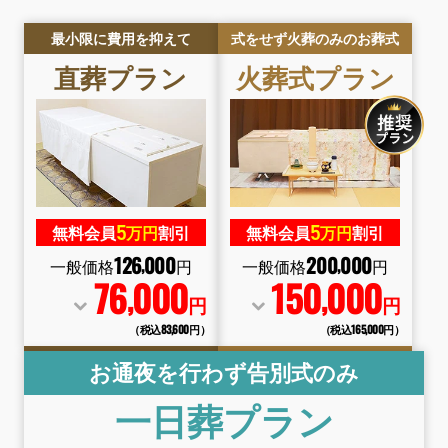
最小限に費用を抑えて
式をせず火葬のみのお葬式
直葬
プラン
火葬式
プラン
5
5
無料会員
万円
割引
無料会員
万円
割引
126
000
200
000
,
,
一般価格
円
一般価格
円
76
000
150
000
,
,
円
円
（税込83
,
600円）
（税込165
,
000円）
お通夜を行わず告別式のみ
一日葬
プラン