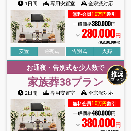
1日間
専用安置室
全宗派対応
10
無料会員
万円
割引
380
000
,
一般価格
円
280
000
,
円
（税込308
,
000円）
安置
通夜式
告別式
火葬
お通夜・告別式を少人数で
家族葬38
プラン
2日間
専用安置室
全宗派対応
10
無料会員
万円
割引
480
000
,
一般価格
円
380
000
,
円