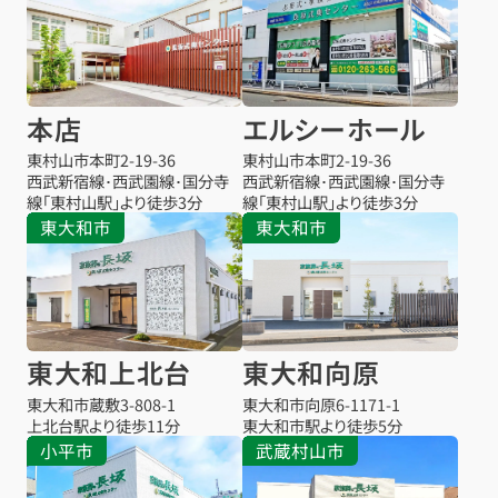
本店
エルシーホール
東村山市本町
2-19-36
東村山市本町
2-19-36
西武新宿線･西武園線･国分寺
西武新宿線･西武園線･国分寺
線「東村山駅」より徒歩3分
線「東村山駅」より徒歩3分
東大和市
東大和市
東大和上北台
東大和向原
東大和市蔵敷
3-808-1
東大和市向原
6-1171-1
上北台駅より
徒歩11分
東大和市駅より
徒歩5分
小平市
武蔵村山市