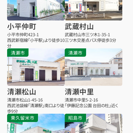
小平仲町
武蔵村山
小平市仲町
423-1
武蔵村山市三ツ木
1-35-1
西武新宿線「小平駅」より徒歩10
三ツ木交差点バス停
徒歩3分
分
清瀬市
清瀬市
清瀬松山
清瀬中里
清瀬市松山
1-45-16
清瀬市中里
5-2-16
西武池袋線「清瀬駅」南口より徒
「伊藤記念公園 台田の杜」近く
歩9分
東久留米市
昭島市