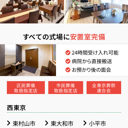
すべての式場に
安置室完備
24時間受け入れ可能
病院から直接搬送
お預かり後の面会
区民葬儀
市民葬儀
全東京葬祭
取扱指定店
取扱指定店
連合会
西東京
東村山市
東大和市
小平市