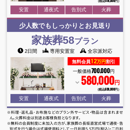
（税込418
,
000円）
安置
通夜式
告別式
火葬
少人数でもしっかりとお見送り
家族葬58
プラン
2日間
専用安置室
全宗派対応
12
無料会員
万円
割引
700
000
,
一般価格
円
580
000
,
円
（税込638
,
000円）
安置
通夜式
告別式
火葬
※料理･返礼品･お布施などのプラン外サービス・物品は含まれませ
ん。火葬料金は別途お客様負担となります。
※無料の会員制度に未加入の方が、家族葬の長坂直営式場で通夜･告
別式を行う場合は式場使用料として一日利用5.5万円(税込)・二日利