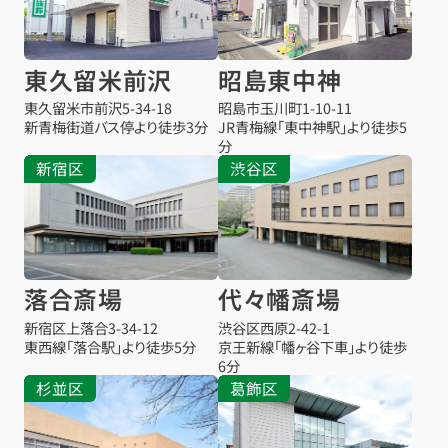
東久留米前沢
昭島東中神
東久留米市前沢
5-34-18
昭島市玉川町1-10-11
新青梅街道バス停より徒歩3分
JR青梅線「東中神駅」より徒歩5
分
新宿区
渋谷区
落合斎場
代々幡斎場
新宿区上落合3-34-12
渋谷区西原2-42-1
東西線「落合駅」より徒歩5分
京王新線「幡ヶ谷下車」より徒歩
6分
杉並区
葛飾区
お得な会員価格!