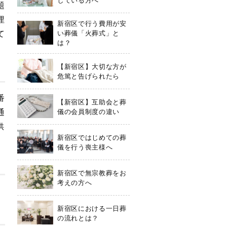
題
埋
新宿区で行う費用が安
て
い葬儀「火葬式」と
は？
【新宿区】大切な方が
危篤と告げられたら
番
【新宿区】互助会と葬
通
儀の会員制度の違い
供
新宿区ではじめての葬
儀を行う喪主様へ
新宿区で無宗教葬をお
考えの方へ
新宿区における一日葬
の流れとは？