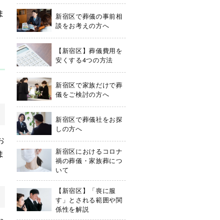
ま
新宿区で葬儀の事前相
談をお考えの方へ
【新宿区】葬儀費用を
安くする4つの方法
新宿区で家族だけで葬
儀をご検討の方へ
新宿区で葬儀社をお探
しの方へ
お
新宿区におけるコロナ
ま
禍の葬儀・家族葬につ
いて
【新宿区】「喪に服
す」とされる範囲や関
係性を解説