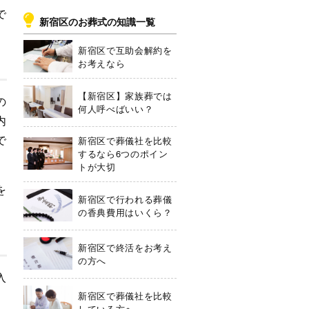
で
新宿区のお葬式の知識一覧
新宿区で互助会解約を
お考えなら
【新宿区】家族葬では
の
何人呼べばいい？
内
で
新宿区で葬儀社を比較
するなら6つのポイン
トが大切
を
新宿区で行われる葬儀
の香典費用はいくら？
新宿区で終活をお考え
の方へ
入
、
新宿区で葬儀社を比較
している方へ