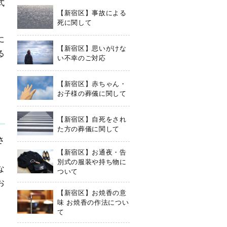
式
【新宿区】事故による
死に関して
に
【新宿区】思いがけな
る
い不幸のご対応
【新宿区】赤ちゃん・
お子様の葬儀に関して
【新宿区】自死をされ
た方の葬儀に関して
さ
【新宿区】お通夜・告
別式の服装や持ち物に
な
ついて
お
【新宿区】お焼香の意
味 お焼香の作法につい
て