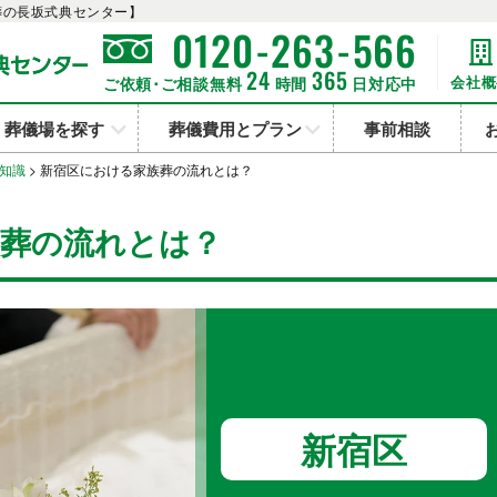
葬の長坂式典センター】
-
-
0120
263
566
24
365
会社概
ご依頼･ご相談無料
時間
日対応中
葬儀場を探す
葬儀費用とプラン
事前相談
知識
>
新宿区における家族葬の流れとは？
族葬の流れとは？
新宿区