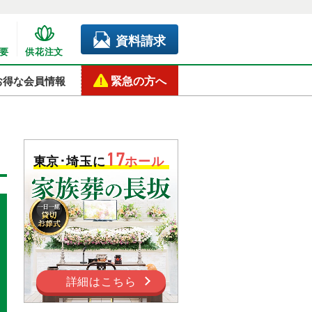
資料請求
要
供花注文
緊急の方へ
お得な会員情報
17
東京･埼玉に
ホール
詳細はこちら