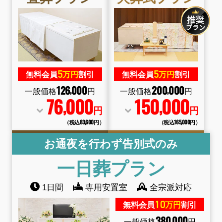
5
5
無料会員
万円
割引
無料会員
万円
割引
126
000
200
000
,
,
一般価格
円
一般価格
円
76
000
150
000
,
,
円
円
（税込83
,
600円）
（税込165
,
000円）
お通夜を行わず告別式のみ
一日葬
プラン
1日間
専用安置室
全宗派対応
10
無料会員
万円
割引
380
000
,
一般価格
円