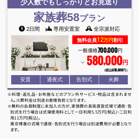
少人数でもしっかりとお見送り
家族葬58
プラン
2日間
専用安置室
全宗派対応
12
無料会員
万円
割引
700
000
,
一般価格
円
580
000
,
円
（税込638
,
000円）
安置
通夜式
告別式
火葬
※料理･返礼品･お布施などのプラン外サービス・物品は含まれませ
ん。火葬料金は別途お客様負担となります。
※無料の会員制度に未加入の方が、家族葬の長坂直営式場で通夜･告
別式を行う場合は式場使用料として一日利用5.5万円(税込)・二日利
用11万円(税込)。
東京博善の式場で通夜･告別式を行う場合は別途費用が必要となり
ます。