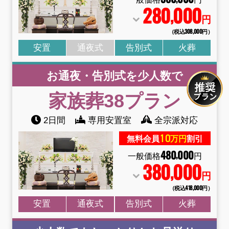
280
000
,
円
（税込308
,
000円）
安置
通夜式
告別式
火葬
お通夜・告別式を少人数で
家族葬38
プラン
2日間
専用安置室
全宗派対応
10
無料会員
万円
割引
480
000
,
一般価格
円
380
000
,
円
（税込418
,
000円）
安置
通夜式
告別式
火葬