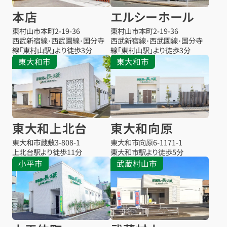
本店
エルシーホール
東村山市本町
2-19-36
東村山市本町
2-19-36
西武新宿線･西武園線･国分寺
西武新宿線･西武園線･国分寺
線「東村山駅」より徒歩3分
線「東村山駅」より徒歩3分
東大和市
東大和市
東大和上北台
東大和向原
東大和市蔵敷
3-808-1
東大和市向原
6-1171-1
上北台駅より
徒歩11分
東大和市駅より
徒歩5分
小平市
武蔵村山市
お得な会員価格!