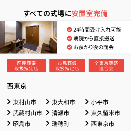
すべての式場に
安置室完備
24時間受け入れ可能
病院から直接搬送
お預かり後の面会
区民葬儀
市民葬儀
全東京葬祭
取扱指定店
取扱指定店
連合会
西東京
東村山市
東大和市
小平市
武蔵村山市
清瀬市
東久留米市
昭島市
瑞穂町
西東京市