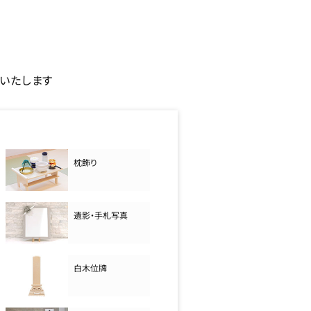
いたします
枕飾り
遺影・手札写真
白木位牌