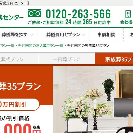
長坂式典センター】
-
-
0120
263
566
24
365
会社概
ご依頼･ご相談無料
時間
日対応中
葬儀場を探す
葬儀費用とプラン
事前相談
プラン一覧
>
千代田区の友人葬プラン一覧
>
千代田区の家族葬35プラン
家族葬35プ
火葬式プラン
一日葬プラン
葬35プラン
0
万円割引
後の割引価格
0
000
,
税抜