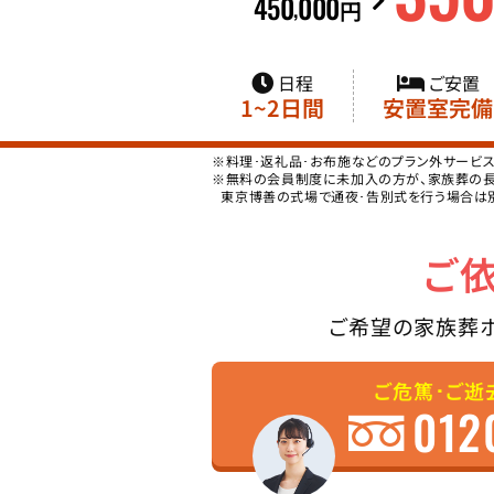
450
000
,
円
日程
ご安置
1~2日間
安置室完備
※料理･返礼品･お布施などのプラン外サービ
※無料の会員制度に未加入の方が、家族葬の長坂
東京博善の式場で通夜･告別式を行う場合は
ご
ご希望の家族葬
ご危篤･ご逝
012