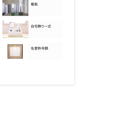
看板
自宅飾り一式
名誉称号額