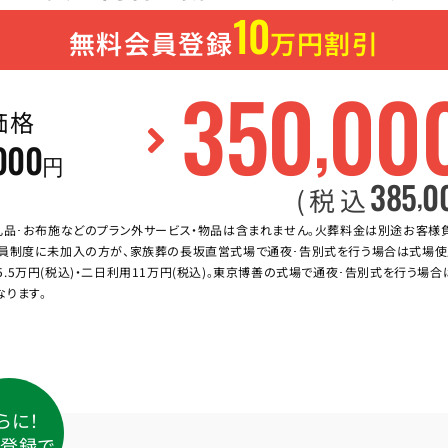
10
無料会員登録
万円割引
350
00
,
価格
000
円
385
0
,
(税込
礼品･お布施などのプラン外サービス・物品は含まれません。火葬料金は別途お客様
員制度に未加入の方が、家族葬の長坂直営式場で通夜･告別式を行う場合は式場使
5.5万円(税込)・二日利用11万円(税込)。東京博善の式場で通夜･告別式を行う場
なります。
らに！
登録で