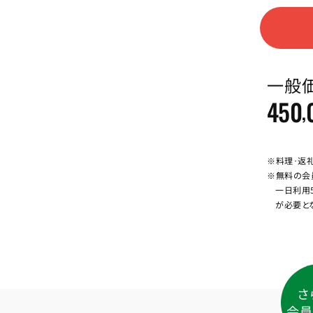
一般
450
,
※料理･返
※無料の会
一日利用
が必要と
さ
会員