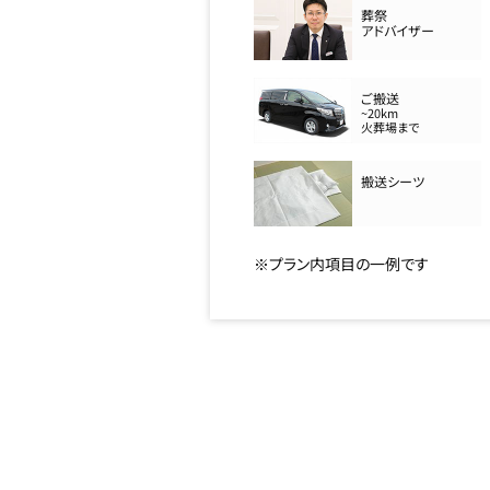
葬祭
アドバイザー
ご搬送
~20km
火葬場まで
搬送シーツ
※プラン内項目の一例です