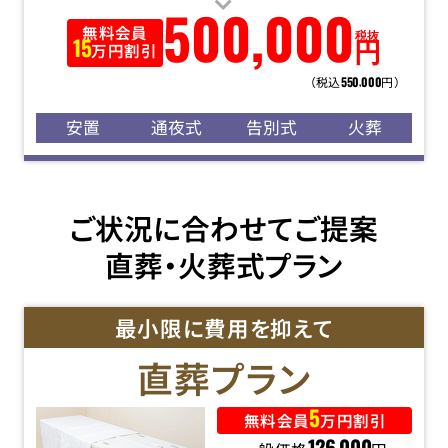
500
,
000
無料会員
税抜
円
15
万円割引
（税込
円）
550
000
,
安置
通夜式
告別式
火葬
ご状況に合わせてご提案
直葬・火葬式プラン
最小限に費用を抑えて
直葬
プラン
5
無料会員
万円割引