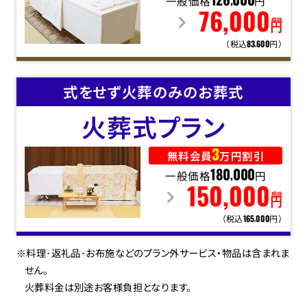
一般価格
126
000
円
,
76
,
000
税抜
円
（税込
円）
83
600
,
式をせず火葬のみのお葬式
火葬式
プラン
3
無料会員
万円割引
一般価格
180
000
円
,
150
,
000
税抜
円
（税込
円）
165
000
,
※料理･返礼品･お布施などのプラン外サービス・物品は含まれま
せん。
火葬料金は別途お客様負担となります。