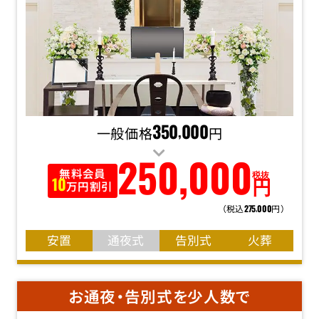
一般価格
350
000
円
,
250
,
000
無料会員
税抜
円
10
万円割引
（税込
円）
275
000
,
安置
通夜式
告別式
火葬
お通夜・告別式を少人数で