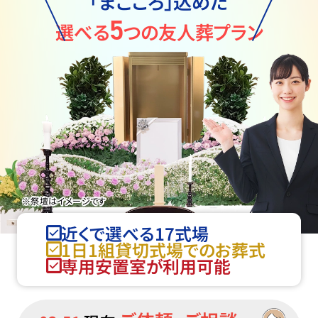
「まごころ」込めた
5
選べる
つの友人葬プラン
※祭壇はイメージです
近くで選べる17式場
1日1組貸切式場でのお葬式
専用安置室が利用可能