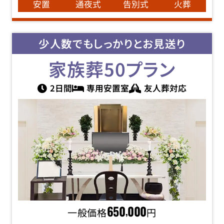
安置
通夜式
告別式
火葬
少人数でもしっかりとお見送り
家族葬50
プラン
2日間
専用安置室
友人葬対応
一般価格
650
000
円
,