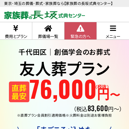
東京･埼玉の葬儀･葬式･家族葬なら【家族葬の長坂式典センター】
費用とプラン
葬儀場一覧
緊急の方へ
メニュー
千代田区｜創価学会のお葬式
友人葬プラン
76
,
000
直葬
（税抜）
円
〜
最安
83,600
（税込
円〜）
※直葬プラン会員割引適用価格
※火葬料金は別途お客様負担