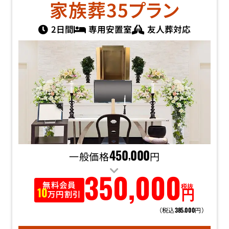
家族葬35
プラン
2日間
専用安置室
友人葬対応
一般価格
450
000
円
,
350
,
000
無料会員
税抜
円
10
万円割引
（税込
円）
385
000
,