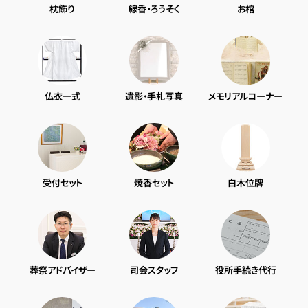
枕飾り
線香・ろうそく
お棺
仏衣一式
遺影・手札写真
メモリアルコーナー
受付セット
焼香セット
白木位牌
葬祭アドバイザー
司会スタッフ
役所手続き代行