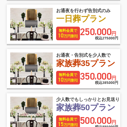
お通夜を行わず告別式のみ
一日葬プラン
250
000
,
無料会員で
円
10
万円割引
税込
275
000
円
,
お通夜・告別式を少人数で
家族葬35プラン
350
000
,
無料会員で
円
10
万円割引
税込
385
000
円
,
少人数でもしっかりとお見送り
家族葬50プラン
500
000
,
無料会員で
円
15
万円割引
税込
円
,