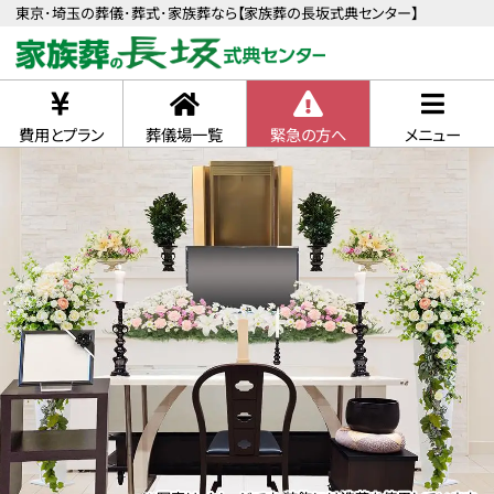
東京･埼玉の葬儀･葬式･家族葬なら【家族葬の長坂式典センター】
費用とプラン
葬儀場一覧
緊急の方へ
メニュー