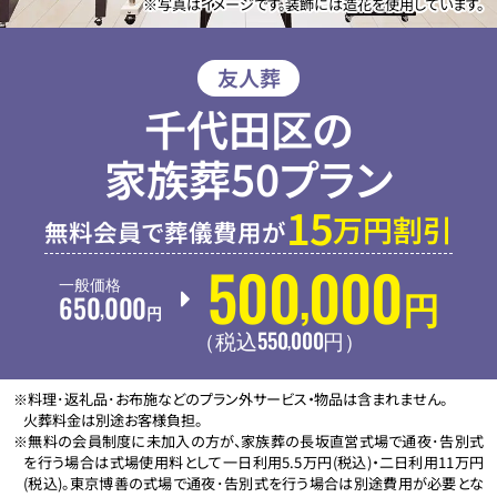
※写真はイメージです。装飾には造花を使用しています。
友人葬
千代田区の
家族葬50プラン
15
万円割引
無料会員で葬儀費用が
500
000
,
一般価格
650
000
円
,
円
550
000
,
（税込
円
）
※料理･返礼品･お布施などのプラン外サービス・物品は含まれません。
火葬料金は別途お客様負担。
※無料の会員制度に未加入の方が、家族葬の長坂直営式場で通夜･告別式
を行う場合は式場使用料として一日利用5.5万円(税込)・二日利用11万円
(税込)。東京博善の式場で通夜･告別式を行う場合は別途費用が必要とな