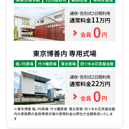
通夜・告別式2日間利用
11
通常料金
万円
0
会員
円
東京博善内 専用式場
堀ノ内斎場
代々幡斎場
落合斎場
四ツ木お花茶屋会館
通夜・告別式2日間利用
22
通常料金
万円
0
会員
円
※東京博善 堀ノ内斎場･代々幡斎場･落合斎場･四ツ木お花茶屋会館
内の家族葬の長坂専用式場の使用料金は弊社が全額負担いたしま
す