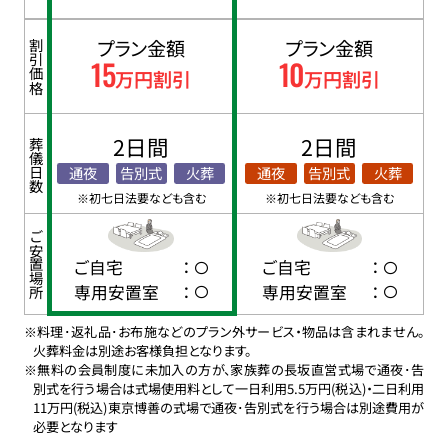
プラン金額
プラン金額
割引価格
15
10
万円割引
万円割引
2日間
2日間
葬儀日数
通夜
告別式
火葬
通夜
告別式
火葬
※初七日法要なども含む
※初七日法要なども含む
ご安置場所
ご自宅
：
ご自宅
：
専用安置室
：
専用安置室
：
※料理･返礼品･お布施などのプラン外サービス・物品は含まれません。
火葬料金は別途お客様負担となります。
※無料の会員制度に未加入の方が、家族葬の長坂直営式場で通夜･告
別式を行う場合は式場使用料として一日利用5.5万円(税込)・二日利用
11万円(税込)東京博善の式場で通夜･告別式を行う場合は別途費用が
必要となります