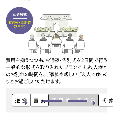
葬儀形式
お通夜･告別式
（2日間）
費用を抑えつつも、お通夜・告別式を2日間で行う
一般的な形式を取り入れたプランです。故人様と
のお別れの時間を、ご家族や親しいご友人でゆっく
りとお過ごしいただけます。
通夜式
告別式
搬送
安置
火葬式