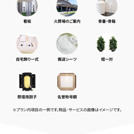
看板
火葬場のご案内
骨壷・骨箱
自宅飾り一式
搬送シーツ
樒一対
祭壇用厨子
名誉称号額
※プラン内項目の一例です。物品･サービスの画像はイメージです。