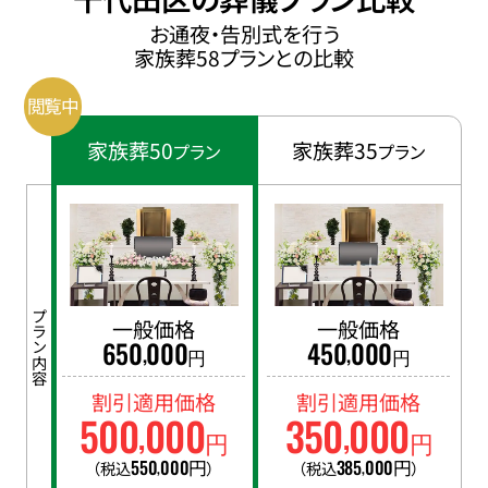
お通夜・告別式を行う
家族葬58プランとの比較
家族葬50
家族葬35
プラン
プラン
プラン内容
一般価格
一般価格
650
000
450
000
,
,
円
円
割引適用価格
割引適用価格
500
000
350
000
,
,
円
円
550
000
円
385
000
円
（税込
）
（税込
）
,
,