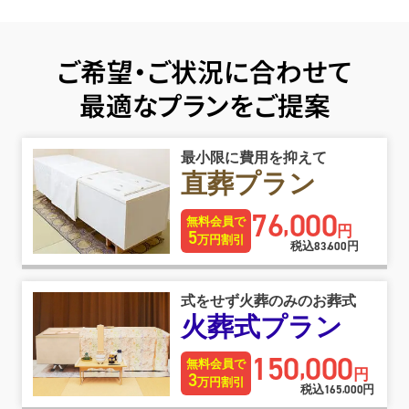
ご希望・ご状況に合わせて
最適なプランをご提案
最小限に費用を抑えて
直葬プラン
76
000
,
無料会員で
円
5
万円割引
税込
83
600
円
,
式をせず火葬のみのお葬式
火葬式プラン
150
000
,
無料会員で
円
3
万円割引
税込
165
000
円
,