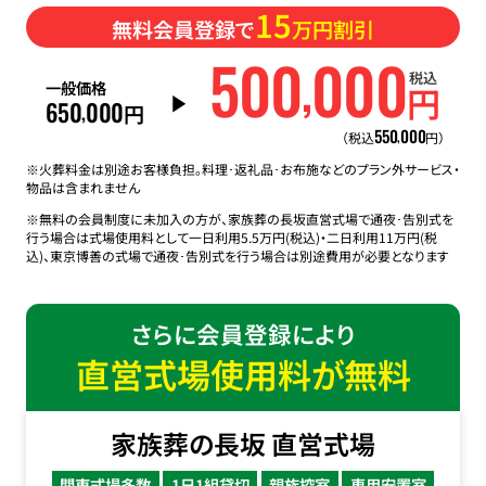
15
無料会員登録で
万円割引
500
000
,
税込
一般価格
円
650
000
,
円
550
000
,
（税込
円）
※火葬料金は別途お客様負担。料理･返礼品･お布施などのプラン外サービス・
物品は含まれません
※無料の会員制度に未加入の方が、家族葬の長坂直営式場で通夜･告別式を
行う場合は式場使用料として一日利用5.5万円(税込)・二日利用11万円(税
込)、東京博善の式場で通夜･告別式を行う場合は別途費用が必要となります
さらに会員登録により
直営式場使用料が無料
家族葬の長坂 直営式場
関東式場多数
1日1組貸切
親族控室
専用安置室