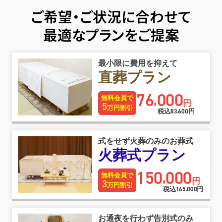
ご希望・ご状況に合わせて
最適なプランをご提案
最小限に費用を抑えて
直葬プラン
76
000
,
無料会員で
円
5
万円割引
税込
83
600
円
,
式をせず火葬のみのお葬式
火葬式プラン
150
000
,
無料会員で
円
3
万円割引
税込
165
000
円
,
お通夜を行わず告別式のみ