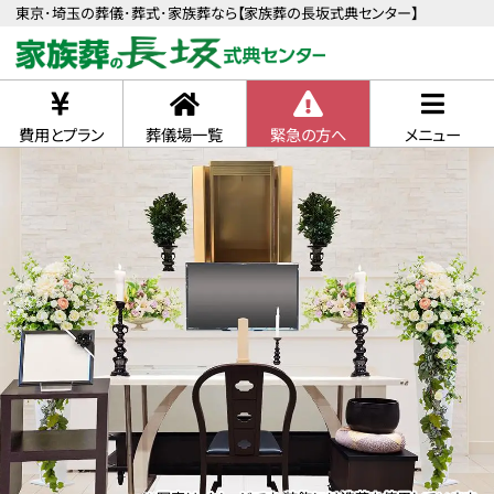
東京･埼玉の葬儀･葬式･家族葬なら【家族葬の長坂式典センター】
費用とプラン
葬儀場一覧
緊急の方へ
メニュー