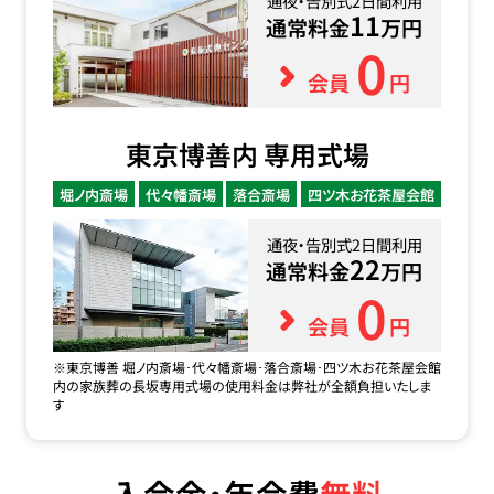
通夜・告別式2日間利用
11
通常料金
万円
0
会員
円
東京博善内 専用式場
堀ノ内斎場
代々幡斎場
落合斎場
四ツ木お花茶屋会館
通夜・告別式2日間利用
22
通常料金
万円
0
会員
円
※東京博善 堀ノ内斎場･代々幡斎場･落合斎場･四ツ木お花茶屋会館
内の家族葬の長坂専用式場の使用料金は弊社が全額負担いたしま
す
入会金・年会費
無料