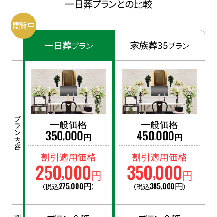
一日葬プランとの比較
一日葬
家族葬35
プラン
プラン
プラン内容
一般価格
一般価格
350
000
450
000
,
,
円
円
割引適用価格
割引適用価格
250
000
350
000
,
,
円
円
275
000
円
385
000
円
（税込
）
（税込
）
,
,