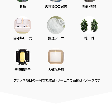
看板
火葬場のご案内
骨壷・骨箱
自宅飾り一式
搬送シーツ
樒一対
祭壇用厨子
名誉称号額
※プラン内項目の一例です。物品･サービスの画像はイメージです。