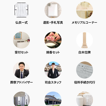
仏衣一式
遺影・手札写真
メモリアルコーナー
受付セット
焼香セット
白木位牌
葬祭アドバイザー
司会スタッフ
役所手続き代行