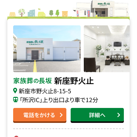
家族葬の長坂 新座野火止の詳細へ
新座野火止
家族葬
長坂
の
新座市野火止8-15-5
「所沢IC」上り出口より車で12分
電話をかける
詳細へ