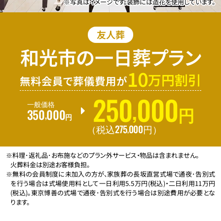
※写真はイメージです。装飾には造花を使用しています。
友人葬
和光市の一日葬プラン
10
万円割引
無料会員で葬儀費用が
250
000
,
一般価格
350
000
円
,
円
275
000
,
（税込
円
）
※料理･返礼品･お布施などのプラン外サービス・物品は含まれません。
火葬料金は別途お客様負担。
※無料の会員制度に未加入の方が、家族葬の長坂直営式場で通夜･告別式
を行う場合は式場使用料として一日利用5.5万円(税込)・二日利用11万円
(税込)。東京博善の式場で通夜･告別式を行う場合は別途費用が必要とな
ります。