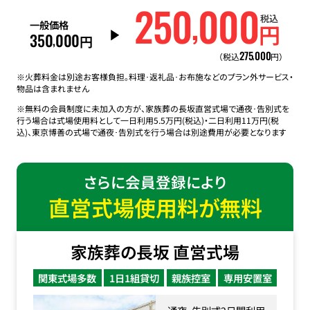
250
000
,
税込
一般価格
円
350
000
,
円
275
000
,
（税込
円）
※火葬料金は別途お客様負担。料理･返礼品･お布施などのプラン外サービス・
物品は含まれません
※無料の会員制度に未加入の方が、家族葬の長坂直営式場で通夜･告別式を
行う場合は式場使用料として一日利用5.5万円(税込)・二日利用11万円(税
込)、東京博善の式場で通夜･告別式を行う場合は別途費用が必要となります
さらに会員登録により
直営式場使用料が無料
家族葬の長坂 直営式場
関東式場多数
1日1組貸切
親族控室
専用安置室