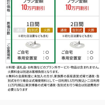
プラン金額
プラン金額
割引価格
10
10
万円割引
万円割引
1日間
2日間
葬儀日数
通夜
告別式
火葬
通夜
告別式
火葬
※初七日法要なども含む
※初七日法要なども含む
ご安置場所
ご自宅
：
ご自宅
：
専用安置室
：
専用安置室
：
※料理･返礼品･お布施などのプラン外サービス・物品は含まれません。
火葬料金は別途お客様負担となります。
※無料の会員制度に未加入の方が、家族葬の長坂直営式場で通夜･告
別式を行う場合は式場使用料として一日利用5.5万円(税込)・二日利用
11万円(税込)東京博善の式場で通夜･告別式を行う場合は別途費用が
必要となります