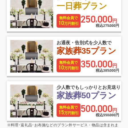
一日葬プラン
250
000
,
無料会員で
円
10
万円割引
税込
275
000
円
,
お通夜・告別式を少人数で
家族葬35プラン
350
000
,
無料会員で
円
10
万円割引
税込
385
000
円
,
少人数でもしっかりとお見送り
家族葬50プラン
500
000
,
無料会員で
円
15
万円割引
税込
550
000
円
,
※料理･返礼品･お布施などのプラン外サービス・物品は含まれま