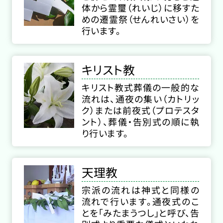
体から霊璽（れいじ）に移すた
めの遷霊祭（せんれいさい）を
行います。
キリスト教
キリスト教式葬儀の一般的な
流れは、通夜の集い（カトリッ
ク）または前夜式（プロテスタ
ント）、葬儀・告別式の順に執
り行います。
天理教
宗派の流れは神式と同様の
流れで行います。通夜式のこ
とを「みたまうつし」と呼び、告