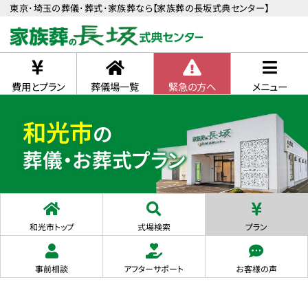
東京･埼玉の葬儀･葬式･家族葬なら【家族葬の長坂式典センター】
費用とプラン
葬儀場一覧
緊急の方へ
メニュー
和光市
の
葬儀・お葬式プラン
和光市トップ
式場検索
プラン
事前相談
アフターサポート
お客様の声