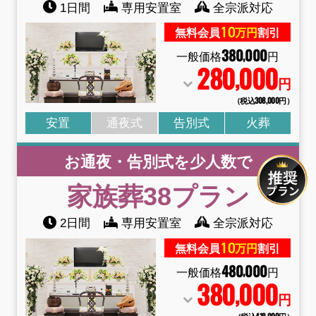
1日間
専用安置室
全宗派対応
10
無料会員
万円
割引
380
000
,
一般価格
円
280
000
,
円
（税込308
,
000円）
安置
通夜式
告別式
火葬
お通夜・告別式を少人数で
家族葬38
プラン
2日間
専用安置室
全宗派対応
10
無料会員
万円
割引
480
000
,
一般価格
円
380
000
,
円
（税込418
,
000円）