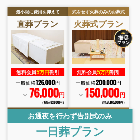
最小限に費用を抑えて
式をせず火葬のみのお葬式
直葬
プラン
火葬式
プラン
5
5
無料会員
万円
割引
無料会員
万円
割引
126
000
200
000
,
,
一般価格
円
一般価格
円
76
000
150
000
,
,
円
円
（税込83
,
600円）
（税込165
,
000円）
お通夜を行わず告別式のみ
一日葬
プラン