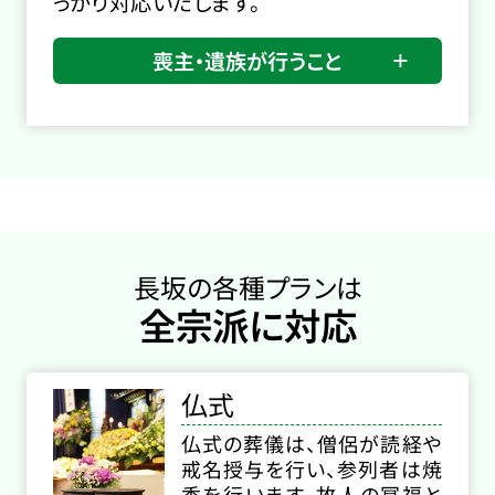
っかり対応いたします。
喪主・遺族が行うこと
長坂の各種プランは
全宗派に対応
仏式
仏式の葬儀は、僧侶が読経や
戒名授与を行い、参列者は焼
香を行います。故人の冥福と