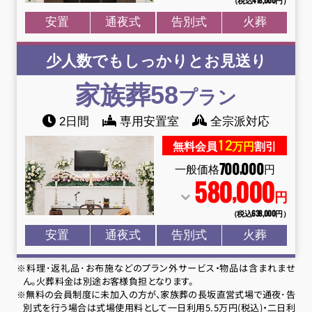
安置
通夜式
告別式
火葬
少人数でもしっかりとお見送り
家族葬58
プラン
2日間
専用安置室
全宗派対応
12
無料会員
万円
割引
700
000
,
一般価格
円
580
000
,
円
（税込638
,
000円）
安置
通夜式
告別式
火葬
※料理･返礼品･お布施などのプラン外サービス・物品は含まれませ
ん。火葬料金は別途お客様負担となります。
※無料の会員制度に未加入の方が、家族葬の長坂直営式場で通夜･告
別式を行う場合は式場使用料として一日利用5.5万円(税込)・二日利