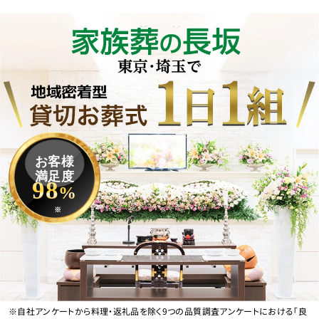
お客様
満足度
98
%
※
※自社アンケートから料理・返礼品を除く9つの品質調査アンケートにおける「良