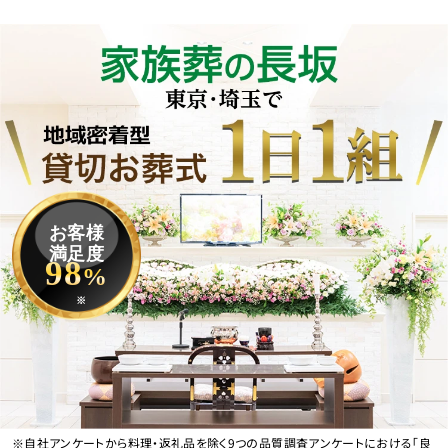
お客様
満足度
98
%
※
※自社アンケートから料理・返礼品を除く9つの品質調査アンケートにおける「良