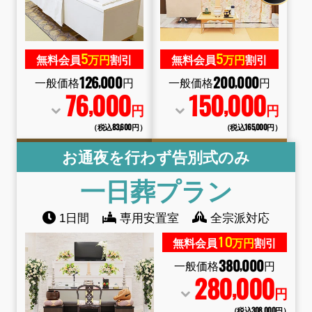
5
5
無料会員
万円
割引
無料会員
万円
割引
126
000
200
000
,
,
一般価格
円
一般価格
円
76
000
150
000
,
,
円
円
（税込83
,
600円）
（税込165
,
000円）
お通夜を行わず告別式のみ
一日葬
プラン
1日間
専用安置室
全宗派対応
10
無料会員
万円
割引
380
000
,
一般価格
円
280
000
,
円
お得な会員価格!
（税込308
,
000円）