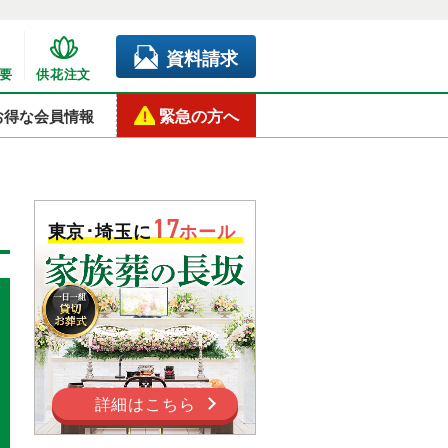
資料請求
要
供花注文
緊急の方へ
お得な会員情報
17
東京･埼玉に
ホール
詳細はこちら