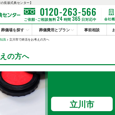
葬の長坂式典センター】
-
-
0120
263
566
24
365
会社概
ご依頼･ご相談無料
時間
日対応中
葬儀場を探す
葬儀費用とプラン
事前相談
知識
>
立川市で終活をお考えの方へ
考えの方へ
立川市