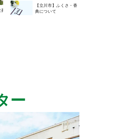
【立川市】ふくさ・香
教葬をお考えの
【立川市】ふくさ・香典につ
典について
いて
2025/6/18
ター