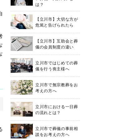
は？
自
【立川市】大切な方が
危篤と告げられたら
考
【立川市】互助会と葬
な
儀の会員制度の違い
な
立川市ではじめての葬
儀を行う喪主様へ
立川市で無宗教葬をお
考えの方へ
立川市における一日葬
の流れとは？
。
立川市で葬儀の事前相
る
談をお考えの方へ