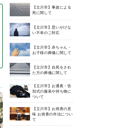
【立川市】事故による
死に関して
【立川市】思いがけな
い不幸のご対応
【立川市】赤ちゃん・
お子様の葬儀に関して
【立川市】自死をされ
た方の葬儀に関して
【立川市】お通夜・告
別式の服装や持ち物に
ついて
【立川市】お焼香の意
味 お焼香の作法につい
て