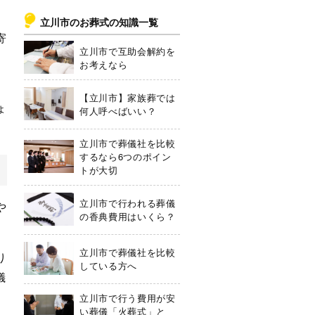
立川市のお葬式の知識一覧
寄
立川市で互助会解約を
お考えなら
。
【立川市】家族葬では
ょ
何人呼べばいい？
立川市で葬儀社を比較
するなら6つのポイン
トが大切
立川市で行われる葬儀
や
の香典費用はいくら？
立川市で葬儀社を比較
り
している方へ
儀
立川市で行う費用が安
い葬儀「火葬式」と