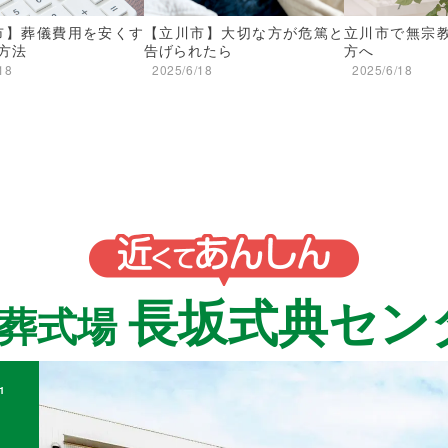
市】葬儀費用を安くす
【立川市】大切な方が危篤と
立川市で無宗
方法
告げられたら
方へ
18
2025/6/18
2025/6/18
長坂式典セン
族葬式場