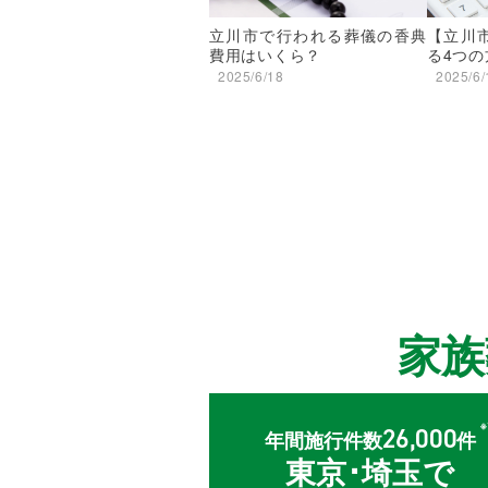
立川市で行われる葬儀の香典
【立川
費用はいくら？
る4つの
2025/6/18
2025/6/
家
26,000
年間施行件数
件
東京･埼玉で