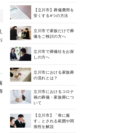
【立川市】葬儀費用を
安くする4つの方法
立川市で家族だけで葬
え
儀をご検討の方へ
お
立川市で葬儀社をお探
しの方へ
立川市における家族葬
の流れとは？
落
葬
立川市におけるコロナ
禍の葬儀・家族葬につ
いて
【立川市】「喪に服
す」とされる範囲や関
係性を解説