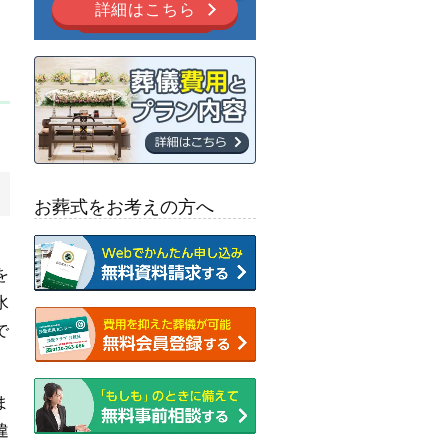
詳細はこちら
お葬式をお考えの方へ
。
を
水
で
ま
違