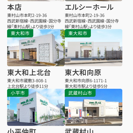
本店
エルシーホール
東村山市本町
2-19-36
東村山市本町
2-19-36
西武新宿線･西武園線･国分寺
西武新宿線･西武園線･国分寺
線「東村山駅」より徒歩3分
線「東村山駅」より徒歩3分
東大和市
東大和市
東大和上北台
東大和向原
東大和市蔵敷
3-808-1
東大和市向原
6-1171-1
上北台駅より
徒歩11分
東大和市駅より
徒歩5分
小平市
武蔵村山市
小平仲町
武蔵村山