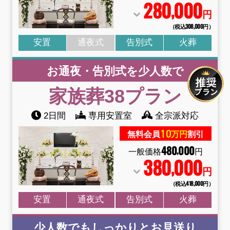
280
000
,
円
（税込308
,
000円）
安置
通夜式
告別式
火葬
お通夜・告別式を少人数で
家族葬38
プラン
2日間
専用安置室
全宗派対応
10
無料会員
万円
割引
480
000
,
一般価格
円
380
000
,
円
（税込418
,
000円）
安置
通夜式
告別式
火葬
少人数でもしっかりとお見送り