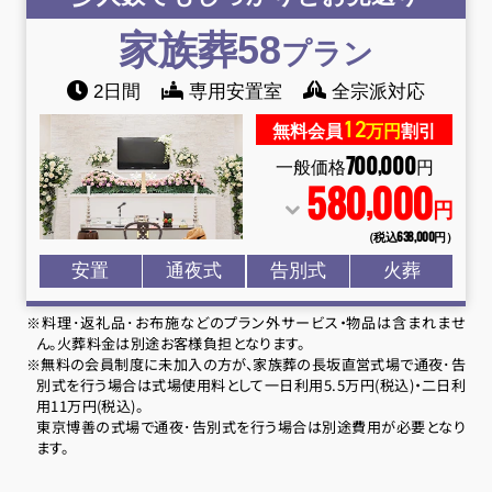
家族葬58
プラン
2日間
専用安置室
全宗派対応
12
無料会員
万円
割引
700
000
,
一般価格
円
580
000
,
円
（税込638
,
000円）
安置
通夜式
告別式
火葬
※料理･返礼品･お布施などのプラン外サービス・物品は含まれませ
ん。火葬料金は別途お客様負担となります。
※無料の会員制度に未加入の方が、家族葬の長坂直営式場で通夜･告
別式を行う場合は式場使用料として一日利用5.5万円(税込)・二日利
用11万円(税込)。
東京博善の式場で通夜･告別式を行う場合は別途費用が必要となり
ます。