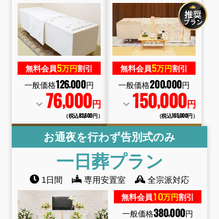
5
5
無料会員
万円
割引
無料会員
万円
割引
126
000
200
000
,
,
一般価格
円
一般価格
円
76
000
150
000
,
,
円
円
（税込83
,
600円）
（税込165
,
000円）
お通夜を行わず告別式のみ
一日葬
プラン
1日間
専用安置室
全宗派対応
10
無料会員
万円
割引
380
000
,
一般価格
円