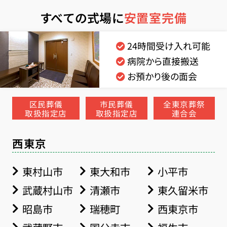
すべての式場に
安置室完備
24時間受け入れ可能
病院から直接搬送
お預かり後の面会
区民葬儀
市民葬儀
全東京葬祭
取扱指定店
取扱指定店
連合会
西東京
東村山市
東大和市
小平市
武蔵村山市
清瀬市
東久留米市
昭島市
瑞穂町
西東京市