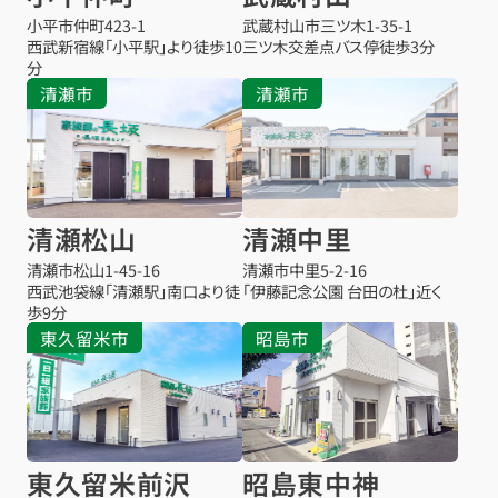
小平市仲町
423-1
武蔵村山市三ツ木
1-35-1
西武新宿線「小平駅」より徒歩10
三ツ木交差点バス停
徒歩3分
分
清瀬市
清瀬市
清瀬松山
清瀬中里
清瀬市松山
1-45-16
清瀬市中里
5-2-16
西武池袋線「清瀬駅」南口より徒
「伊藤記念公園 台田の杜」近く
歩9分
東久留米市
昭島市
東久留米前沢
昭島東中神
お得な会員価格!