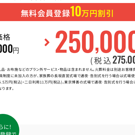
10
無料会員登録
万円割引
250
00
,
価格
000
円
275
0
,
(税込
礼品･お布施などのプラン外サービス・物品は含まれません。火葬料金は別途お客様
員制度に未加入の方が、家族葬の長坂直営式場で通夜･告別式を行う場合は式場使
5.5万円(税込)・二日利用11万円(税込)。東京博善の式場で通夜･告別式を行う場
なります。
らに！
登録で