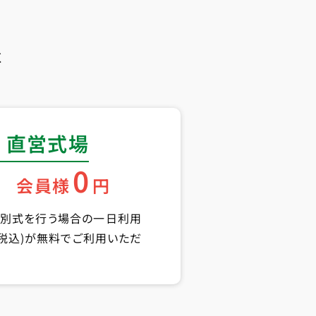
く
 直営式場
0
会員様
円
告別式を行う場合の一日利用
円(税込)が無料でご利用いただ