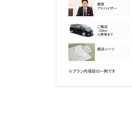
葬祭
アドバイザー
ご搬送
~20km
火葬場まで
搬送シーツ
※プラン内項目の一例です