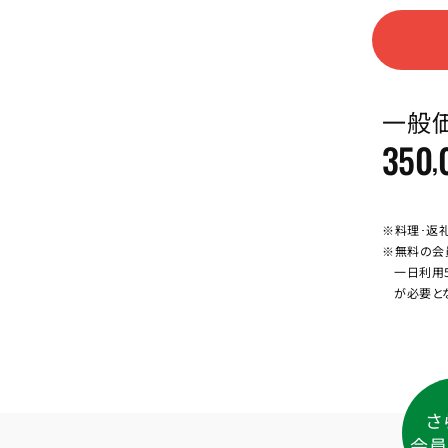
一般
350
,
※料理･返
※無料の会
一日利用
が必要と
さ
会員