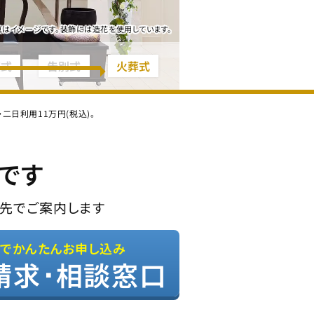
真はイメージです。装飾には造花を使用しています。
夜式
告別式
火葬式
日利用11万円(税込)。
です
先でご案内します
Bでかんたんお申し込み
請求･相談窓口