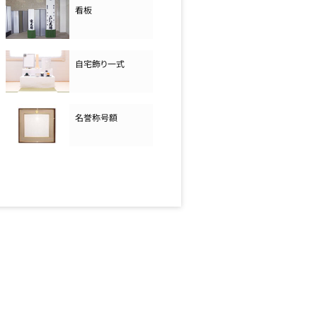
看板
自宅飾り一式
名誉称号額