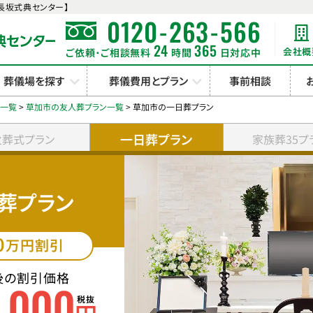
長坂式典センター】
-
-
0120
263
566
24
365
会社概
ご依頼･ご相談無料
時間
日対応中
葬儀場を探す
葬儀費用とプラン
事前相談
ン一覧
>
草加市の友人葬プラン一覧
>
草加市の一日葬プラン
一日葬プラン
火葬式プラン
家族葬35プ
葬プラン
0
万円割引
後の割引価格
0
000
,
税抜