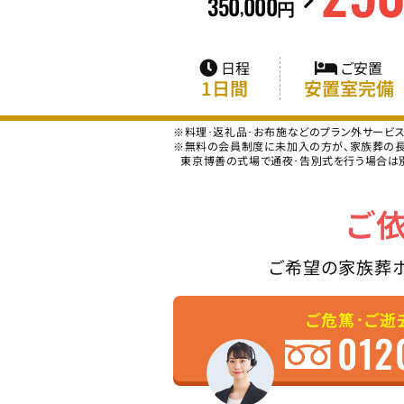
350
000
,
円
日程
ご安置
1日間
安置室完備
※料理･返礼品･お布施などのプラン外サービ
※無料の会員制度に未加入の方が、家族葬の長坂
東京博善の式場で通夜･告別式を行う場合は
ご
ご希望の家族葬
ご危篤･ご逝
012