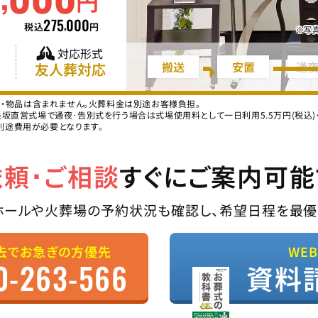
円
275
000
,
税込
円
※写
対応形式
搬送
安置
通
友人葬対応
ス・物品は含まれません。火葬料金は別途お客様負担。
直営式場で通夜･告別式を行う場合は式場使用料として一日利用5.5万円(税込)・二
別途費用が必要となります。
依頼･ご相談
すぐにご案内可能
ホールや火葬場の予約状況も確認し、希望日程を最優
去でお急ぎの方優先
WE
0-263-566
資料