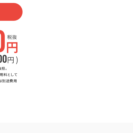
0
税抜
円
00
)
円
負担。
用料として
合は別途費用