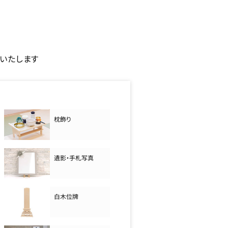
いたします
枕飾り
遺影・手札写真
白木位牌