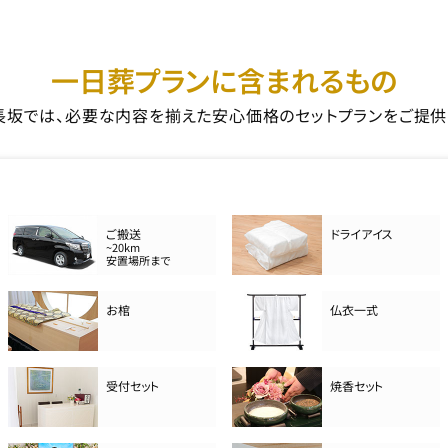
一日葬プランに含まれるもの
長坂では、必要な内容を揃えた安心価格のセットプランをご提供
ご搬送
ドライアイス
~20km
安置場所まで
お棺
仏衣一式
受付セット
焼香セット