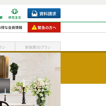
資料請求
要
供花注文
緊急の方へ
お得な会員情報
ラン
家族葬50プラン