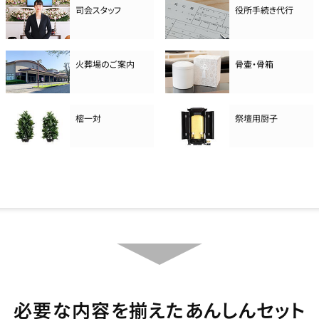
司会スタッフ
役所手続き代行
火葬場のご案内
骨壷・骨箱
樒一対
祭壇用厨子
必要な内容を揃えたあんしんセット