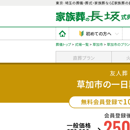
東京･埼玉の葬儀・葬式・家族葬なら【家族葬の
初めての方へ
葬儀トップ
>
式場一覧
>
草加市
>
草加市のプラ
直葬プラン
友人葬
草加市の一日
1
無料会員登録で
会員登録
25
一般価格