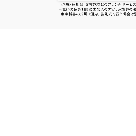
※料理･返礼品･お布施などのプラン外サービ
※無料の会員制度に未加入の方が、家族葬の長坂
東京博善の式場で通夜･告別式を行う場合は