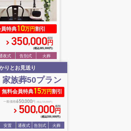
10
会員特典
万円
割引
350
000
,
税別
円
（税込385
,
000円）
通夜式
告別式
火葬
かりとお見送り
家族葬50
プラン
15
無料会員特典
万円
割引
650
000
,
一般価格
円
（税込715
,
000円）
500
000
,
税別
円
（税込550
,
000円）
安置
通夜式
告別式
火葬