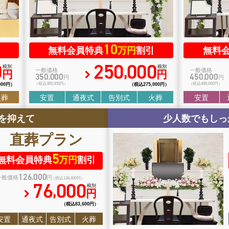
10
無料会員特典
万円
割引
無料
0
250
000
,
税別
税別
一般価格
一般価格
円
円
350
000
450
000
,
,
円
円
000円）
（税込385
,
000円）
（税込275
,
000円）
（税込495
,
000円）
火葬
安置
通夜式
告別式
火葬
安置
を抑えて
少人数でもしっ
直葬
プラン
5
無料会員特典
万円
割引
126
000
,
一般価格
円
（税込138
,
600円）
76
000
,
税別
円
（税込83
,
600円）
安置
通夜式
告別式
火葬