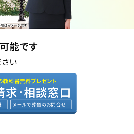
祭壇はイメージです
内可能です
ださい
の教科書無料プレゼント
請求･相談窓口
送
メールで葬儀のお問合せ