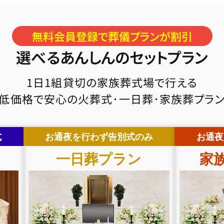
無料会員登録で葬儀プランが割引
選べるあんしんのセットプラン
1日1組貸切の家族葬式場で行える
低価格で安心の火葬式･一日葬･家族葬プラ
式
お通夜を行わず告別式のみ
お通夜
一日葬
プラン
家族