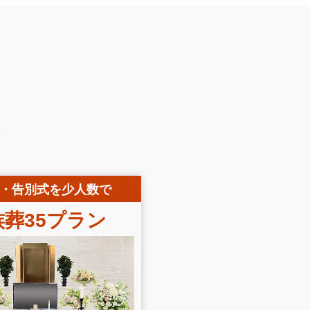
ン
・告別式を少人数で
葬35
プラン