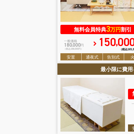
3
無料会員特典
万円
割引
150
00
,
一般価格
180
000
,
円
（税込198
,
000円）
（税込165
,
安置
通夜式
告別式
最小限に費用