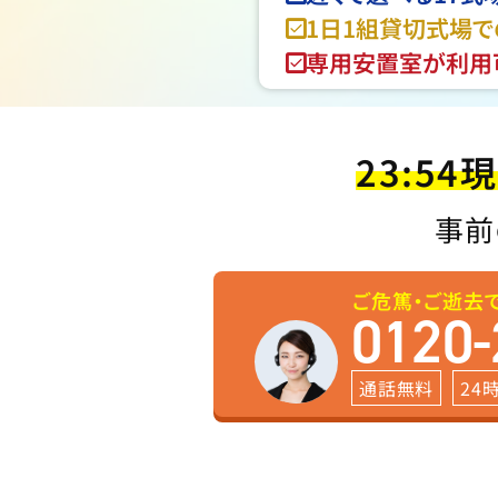
1日1組貸切式場
専用安置室が利用
23:54
現
事前
ご危篤・ご逝去
0120-
通話無料
24