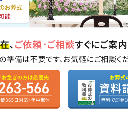
でのお葬式
可能
※
在
、
ご依頼･ご相談
すぐにご案
の準備は不要です、お気軽にご相談く
でお急ぎの方は最優先
お葬式
263-566
資料
時間365日対応・年中無休
無料で即発