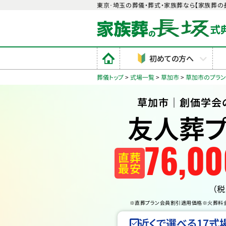
東京･埼玉の葬儀・葬式・家族葬なら【家族葬の
初めての方へ
葬儀トップ
>
式場一覧
>
草加市
>
草加市のプラ
草加市｜創価学会
友人葬プ
76
,
00
直葬
最安
（
※直葬プラン会員割引適用価格
※火葬料
近くで選べる17式