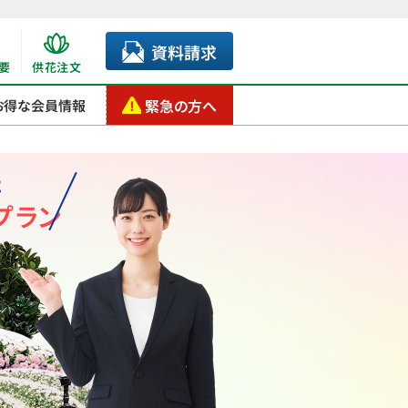
資料請求
要
供花注文
緊急の方へ
お得な会員情報
た
プラン