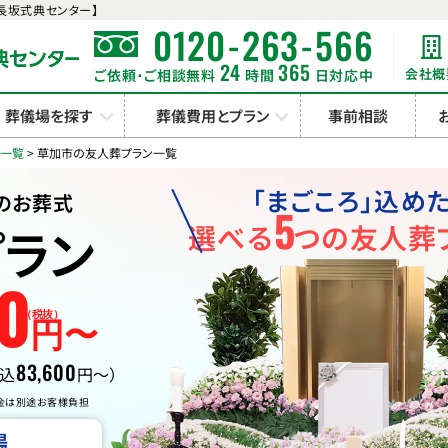
長坂式典センター】
-
-
0120
263
566
24
365
会社概
ご依頼･ご相談無料
時間
日対応中
葬儀場を探す
葬儀費用とプラン
事前相談
ン一覧
>
草加市の友人葬プラン一覧
「まごころ」込め
のお葬式
5
ラン
選べる
つの友人葬
0
（税抜）
円〜
83,600
税込
円〜）
金は別途お客様負担
場