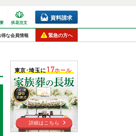
資料請求
要
供花注文
緊急の方へ
お得な会員情報
17
東京･埼玉に
ホール
詳細はこちら