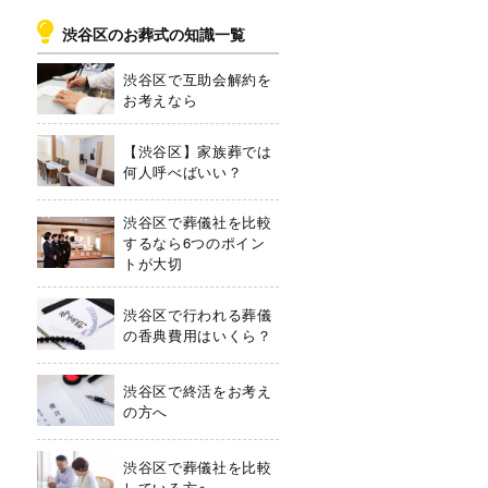
渋谷区のお葬式の知識一覧
渋谷区で互助会解約を
お考えなら
【渋谷区】家族葬では
何人呼べばいい？
渋谷区で葬儀社を比較
するなら6つのポイン
トが大切
渋谷区で行われる葬儀
の香典費用はいくら？
渋谷区で終活をお考え
の方へ
渋谷区で葬儀社を比較
している方へ