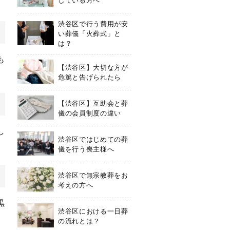
渋谷区で行う費用が安
い葬儀「火葬式」と
は？
も
【渋谷区】大切な方が
危篤と告げられたら
【渋谷区】互助会と葬
儀の会員制度の違い
し
渋谷区ではじめての葬
儀を行う喪主様へ
渋谷区で無宗教葬をお
考えの方へ
黒
渋谷区における一日葬
の流れとは？