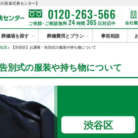
葬の長坂式典センター】
-
-
0120
263
566
24
365
会社概
ご依頼･ご相談無料
時間
日対応中
葬儀場を探す
葬儀費用とプラン
事前相談
知識
>
【渋谷区】お通夜・告別式の服装や持ち物について
告別式の服装や持ち物について
渋谷区