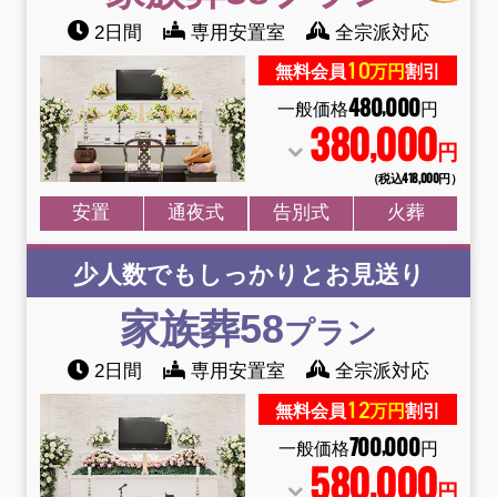
2日間
専用安置室
全宗派対応
10
無料会員
万円
割引
480
000
,
一般価格
円
380
000
,
円
（税込418
,
000円）
安置
通夜式
告別式
火葬
少人数でもしっかりとお見送り
家族葬58
プラン
2日間
専用安置室
全宗派対応
12
無料会員
万円
割引
700
000
,
一般価格
円
580
000
,
円