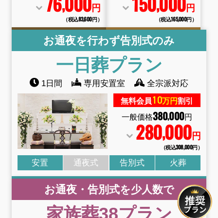
76
000
150
000
,
,
円
円
（税込83
,
600円）
（税込165
,
000円）
お通夜を行わず告別式のみ
一日葬
プラン
1日間
専用安置室
全宗派対応
10
無料会員
万円
割引
380
000
,
一般価格
円
280
000
,
円
（税込308
,
000円）
安置
通夜式
告別式
火葬
お通夜・告別式を少人数で
家族葬38
プラン