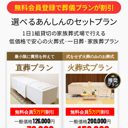
無料会員登録で葬儀プランが割引
選べるあんしんのセットプラン
1日1組貸切の家族葬式場で行える
低価格で安心の火葬式･一日葬･家族葬プラン
最小限に費用を抑えて
式をせず火葬のみのお葬式
直葬
プラン
火葬式
プラン
5
5
無料会員
万円
割引
無料会員
万円
割引
126
000
200
000
,
,
一般価格
円
一般価格
円