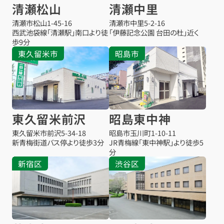
清瀬松山
清瀬中里
清瀬市松山
1-45-16
清瀬市中里
5-2-16
西武池袋線「清瀬駅」南口より徒
「伊藤記念公園 台田の杜」近く
歩9分
東久留米市
昭島市
東久留米前沢
昭島東中神
東久留米市前沢
5-34-18
昭島市玉川町1-10-11
新青梅街道バス停より徒歩3分
JR青梅線「東中神駅」より徒歩5
分
新宿区
渋谷区
お得な会員価格!