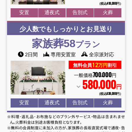
（税込418
,
000円）
安置
通夜式
告別式
火葬
少人数でもしっかりとお見送り
家族葬58
プラン
2日間
専用安置室
全宗派対応
12
無料会員
万円
割引
700
000
,
一般価格
円
580
000
,
円
（税込638
,
000円）
安置
通夜式
告別式
火葬
※料理･返礼品･お布施などのプラン外サービス・物品は含まれませ
ん。火葬料金は別途お客様負担となります。
※無料の会員制度に未加入の方が、家族葬の長坂直営式場で通夜･告