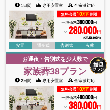
1日間
専用安置室
全宗派対応
10
無料会員
万円
割引
380
000
,
一般価格
円
280
000
,
円
（税込308
,
000円）
安置
通夜式
告別式
火葬
お通夜・告別式を少人数で
家族葬38
プラン
2日間
専用安置室
全宗派対応
10
無料会員
万円
割引
480
000
,
一般価格
円
380
000
,
円