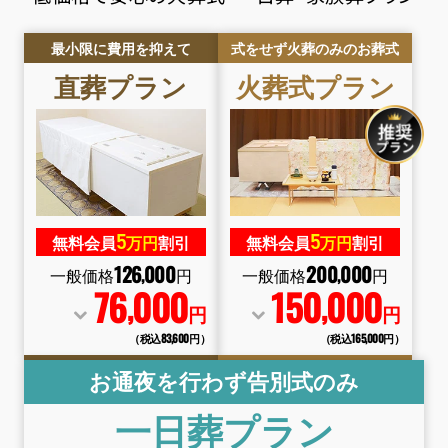
最小限に費用を抑えて
式をせず火葬のみのお葬式
直葬
プラン
火葬式
プラン
5
5
無料会員
万円
割引
無料会員
万円
割引
126
000
200
000
,
,
一般価格
円
一般価格
円
76
000
150
000
,
,
円
円
（税込83
,
600円）
（税込165
,
000円）
お通夜を行わず告別式のみ
一日葬
プラン