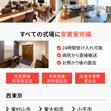
すべての式場に
安置室完備
24時間受け入れ可能
病院から直接搬送
お預かり後の面会
区民葬儀
市民葬儀
全東京葬祭
取扱指定店
取扱指定店
連合会
西東京
東村山市
東大和市
小平市