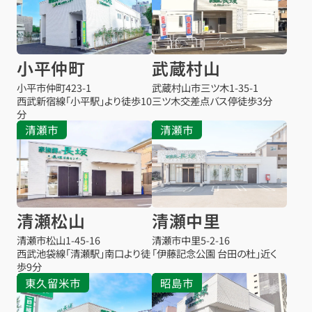
小平仲町
武蔵村山
小平市仲町
423-1
武蔵村山市三ツ木
1-35-1
西武新宿線「小平駅」より徒歩10
三ツ木交差点バス停
徒歩3分
分
清瀬市
清瀬市
清瀬松山
清瀬中里
清瀬市松山
1-45-16
清瀬市中里
5-2-16
西武池袋線「清瀬駅」南口より徒
「伊藤記念公園 台田の杜」近く
歩9分
東久留米市
昭島市
お得な会員価格!