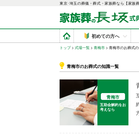
東京･埼玉の葬儀・葬式・家族葬なら【家族
初めての方へ
トップ
>
式場一覧
>
青梅市
>
青梅市のお葬式の
青梅市のお葬式の知識一覧
青梅市
互助会解約をお
考えなら