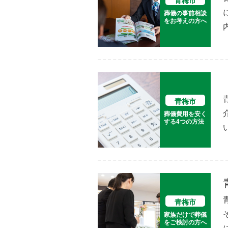
青梅市
葬儀の事前相談
をお考えの方へ
青梅市
葬儀費用を安く
する4つの方法
青梅市
家族だけで葬儀
をご検討の方へ