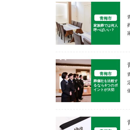
青梅市
家族葬では何人
呼べばいい？
青梅市
葬儀社を比較す
るなら6つのポ
イントが大切