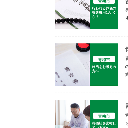
青梅市
行われる葬儀の
香典費用はいく
ら？
青梅市
終活をお考えの
方へ
青梅市
葬儀社を比較し
ている方へ