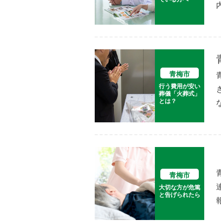
青梅市
行う費用が安い
葬儀「火葬式」
とは？
青梅市
大切な方が危篤
と告げられたら