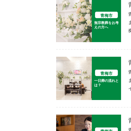
青梅市
無宗教葬をお考
えの方へ
青梅市
一日葬の流れと
は？