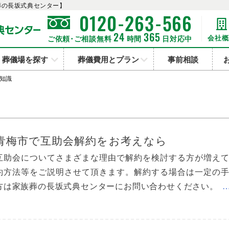
葬の長坂式典センター】
-
-
0120
263
566
24
365
会社概
ご依頼･ご相談無料
時間
日対応中
葬儀場を探す
葬儀費用とプラン
事前相談
知識
青梅市で互助会解約をお考えなら
互助会についてさまざまな理由で解約を検討する方が増え
約方法等をご説明させて頂きます。解約する場合は一定の
方は家族葬の長坂式典センターにお問い合わせください。