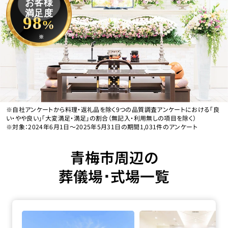
お客様
満足度
98
%
※
※自社アンケートから料理・返礼品を除く9つの品質調査アンケートにおける「良
い・やや良い」「大変満足・満足」の割合（無記入・利用無しの項目を除く）
※対象：2024年6月1日〜2025年5月31日の期間1,031件のアンケート
青梅市周辺の
葬儀場･式場一覧
家族葬の長坂 武蔵村山の詳細へ