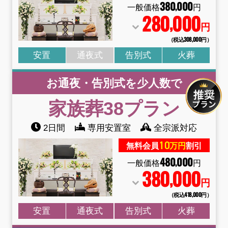
380
000
,
一般価格
円
280
000
,
円
（税込308
,
000円）
安置
通夜式
告別式
火葬
お通夜・告別式を少人数で
家族葬38
プラン
2日間
専用安置室
全宗派対応
10
無料会員
万円
割引
480
000
,
一般価格
円
380
000
,
円
（税込418
,
000円）
安置
通夜式
告別式
火葬