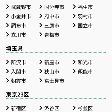
武蔵野市
国分寺市
福生市
小金井市
府中市
羽村市
調布市
三鷹市
国立市
立川市
青梅市
埼玉県
所沢市
新座市
和光市
入間市
狭山市
飯能市
朝霞市
富士見市
東京23区
新宿区
渋谷区
杉並区
お得な会員価格!