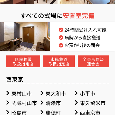
すべての式場に
安置室完備
24時間受け入れ可能
病院から直接搬送
お預かり後の面会
区民葬儀
市民葬儀
全東京葬祭
取扱指定店
取扱指定店
連合会
西東京
東村山市
東大和市
小平市
武蔵村山市
清瀬市
東久留米市
昭島市
瑞穂町
西東京市