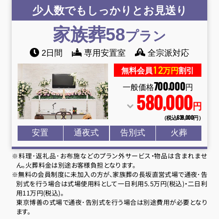
少人数でもしっかりとお見送り
家族葬58
プラン
2日間
専用安置室
全宗派対応
12
無料会員
万円
割引
700
000
,
一般価格
円
580
000
,
円
（税込638
,
000円）
安置
通夜式
告別式
火葬
※料理･返礼品･お布施などのプラン外サービス・物品は含まれませ
ん。火葬料金は別途お客様負担となります。
※無料の会員制度に未加入の方が、家族葬の長坂直営式場で通夜･告
別式を行う場合は式場使用料として一日利用5.5万円(税込)・二日利
用11万円(税込)。
東京博善の式場で通夜･告別式を行う場合は別途費用が必要となり
ます。