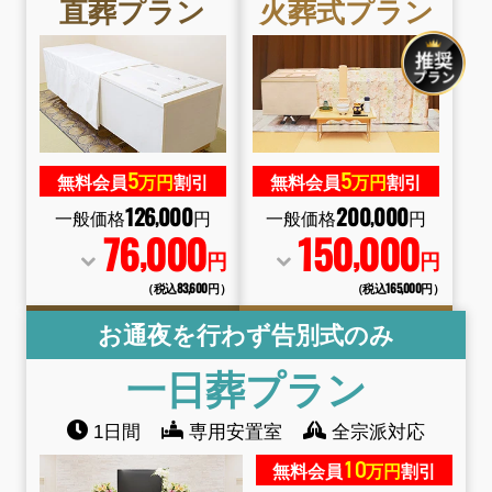
直葬
プラン
火葬式
プラン
5
5
無料会員
万円
割引
無料会員
万円
割引
126
000
200
000
,
,
一般価格
円
一般価格
円
76
000
150
000
,
,
円
円
（税込83
,
600円）
（税込165
,
000円）
お通夜を行わず告別式のみ
一日葬
プラン
1日間
専用安置室
全宗派対応
10
無料会員
万円
割引