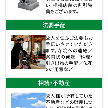
い。提携店舗の割引特
典もございます。
法要手配
故人を偲ぶご法要もお
手伝いさせていただき
ます。寺院への連絡／
案内状の発送／料理・
引き出物の手配／仏花
のご用意など
相続・不動産
故人様が所有していた
不動産などの財産につ