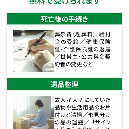
無料で受けられます
死亡後の手続き
葬祭費（埋葬料）、給付
金の受給／健康保険
証・介護保険証の返還
／世帯主・公共料金契
約者の変更など
遺品整理
故人が大切にしていた
品物や生活用品のお片
付けと清掃／形見分け
の品の運搬／リサイク