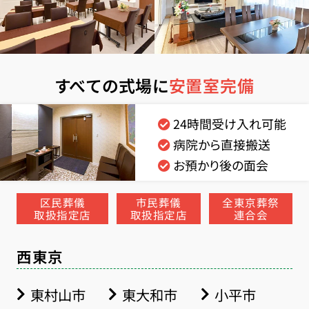
すべての式場に
安置室完備
24時間受け入れ可能
病院から直接搬送
お預かり後の面会
区民葬儀
市民葬儀
全東京葬祭
取扱指定店
取扱指定店
連合会
西東京
東村山市
東大和市
小平市