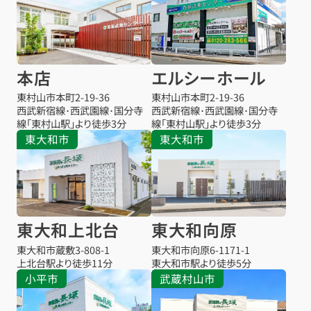
本店
エルシーホール
東村山市本町
2-19-36
東村山市本町
2-19-36
西武新宿線･西武園線･国分寺
西武新宿線･西武園線･国分寺
線「東村山駅」より徒歩3分
線「東村山駅」より徒歩3分
東大和市
東大和市
東大和上北台
東大和向原
東大和市蔵敷
3-808-1
東大和市向原
6-1171-1
上北台駅より
徒歩11分
東大和市駅より
徒歩5分
小平市
武蔵村山市
お得な会員価格!