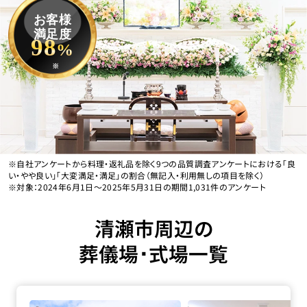
お客様
満足度
98
%
※
※自社アンケートから料理・返礼品を除く9つの品質調査アンケートにおける「良
い・やや良い」「大変満足・満足」の割合（無記入・利用無しの項目を除く）
※対象：2024年6月1日〜2025年5月31日の期間1,031件のアンケート
清瀬市周辺の
葬儀場･式場一覧
家族葬の長坂 清瀬松山の詳細へ