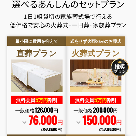
選べるあんしんのセットプラン
1日1組貸切の家族葬式場で行える
低価格で安心の火葬式･一日葬･家族葬プラン
最小限に費用を抑えて
式をせず火葬のみのお葬式
直葬
プラン
火葬式
プラン
5
5
無料会員
万円
割引
無料会員
万円
割引
126
000
200
000
,
,
一般価格
円
一般価格
円
76
000
150
000
,
,
円
円
（税込83
,
600円）
（税込165
,
000円）