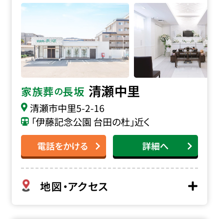
清瀬中里
家族葬
長坂
の
清瀬市中里
5-2-16
「伊藤記念公園 台田の杜」近く
電話をかける
詳細へ
地図・アクセス