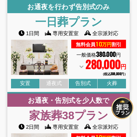
お通夜を行わず告別式のみ
一日葬
プラン
1日間
専用安置室
全宗派対応
10
無料会員
万円
割引
380
000
,
一般価格
円
280
000
,
円
（税込308
,
000円）
安置
通夜式
告別式
火葬
お通夜・告別式を少人数で
家族葬38
プラン
2日間
専用安置室
全宗派対応