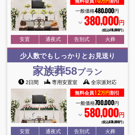
10
無料会員
万円
割引
480
000
,
一般価格
円
380
000
,
円
（税込418
,
000円）
安置
通夜式
告別式
火葬
少人数でもしっかりとお見送り
家族葬58
プラン
2日間
専用安置室
全宗派対応
12
無料会員
万円
割引
700
000
,
一般価格
円
580
000
,
円
（税込638
,
000円）
安置
通夜式
告別式
火葬
お得な会員価格!