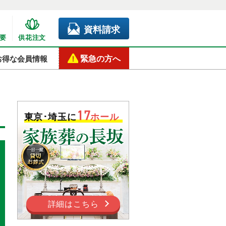
資料請求
要
供花注文
緊急の方へ
お得な会員情報
17
東京･埼玉に
ホール
詳細はこちら