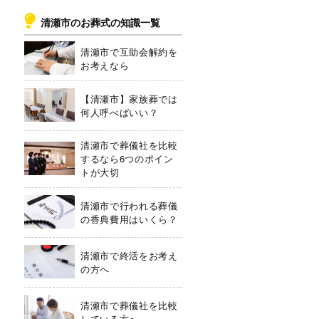
清瀬市のお葬式の知識一覧
清瀬市で互助会解約を
お考えなら
【清瀬市】家族葬では
何人呼べばいい？
清瀬市で葬儀社を比較
するなら6つのポイン
トが大切
清瀬市で行われる葬儀
の香典費用はいくら？
清瀬市で終活をお考え
の方へ
清瀬市で葬儀社を比較
している方へ