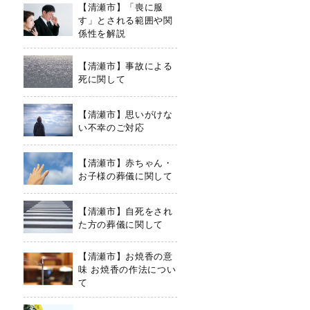
【清瀬市】「喪に服
す」とされる範囲や関
係性を解説
【清瀬市】事故による
死に関して
【清瀬市】思いがけな
い不幸のご対応
【清瀬市】赤ちゃん・
お子様の葬儀に関して
【清瀬市】自死をされ
た方の葬儀に関して
【清瀬市】お焼香の意
味 お焼香の作法につい
て