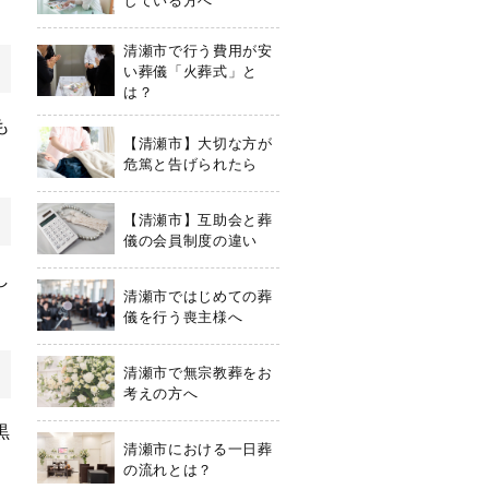
清瀬市で行う費用が安
い葬儀「火葬式」と
は？
も
【清瀬市】大切な方が
危篤と告げられたら
【清瀬市】互助会と葬
儀の会員制度の違い
し
清瀬市ではじめての葬
儀を行う喪主様へ
清瀬市で無宗教葬をお
考えの方へ
黒
清瀬市における一日葬
の流れとは？