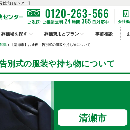
長坂式典センター】
-
-
0120
263
566
24
365
会社概
ご依頼･ご相談無料
時間
日対応中
葬儀場を探す
葬儀費用とプラン
事前相談
知識
>
【清瀬市】お通夜・告別式の服装や持ち物について
告別式の服装や持ち物について
清瀬市