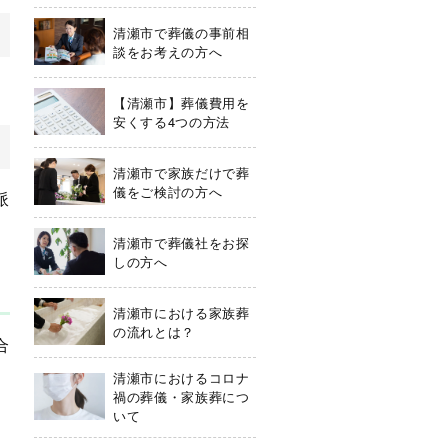
清瀬市で葬儀の事前相
談をお考えの方へ
【清瀬市】葬儀費用を
安くする4つの方法
清瀬市で家族だけで葬
儀をご検討の方へ
派
清瀬市で葬儀社をお探
しの方へ
清瀬市における家族葬
の流れとは？
合
清瀬市におけるコロナ
禍の葬儀・家族葬につ
いて