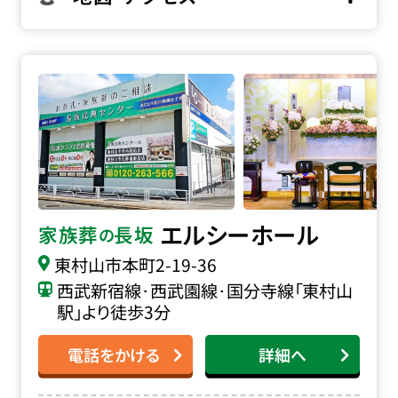
家族葬の長坂 エルシーホールの詳細へ
エルシーホール
家族葬
長坂
の
東村山市本町
2-19-36
西武新宿線･西武園線･国分寺線「東村山
駅」より徒歩3分
電話をかける
詳細へ