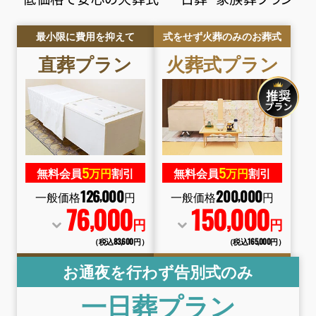
最小限に費用を抑えて
式をせず火葬のみのお葬式
直葬
プラン
火葬式
プラン
5
5
無料会員
万円
割引
無料会員
万円
割引
126
000
200
000
,
,
一般価格
円
一般価格
円
76
000
150
000
,
,
円
円
（税込83
,
600円）
（税込165
,
000円）
お通夜を行わず告別式のみ
一日葬
プラン