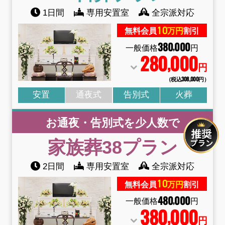
1日間
専用安置室
全宗派対応
10
無料会員
万円
割引
380
000
,
一般価格
円
280
000
,
円
（税込308
,
000円）
安置
通夜式
告別式
火葬
お通夜・告別式を少人数で
家族葬38
プラン
2日間
専用安置室
全宗派対応
10
無料会員
万円
割引
480
000
,
一般価格
円
380
000
,
円