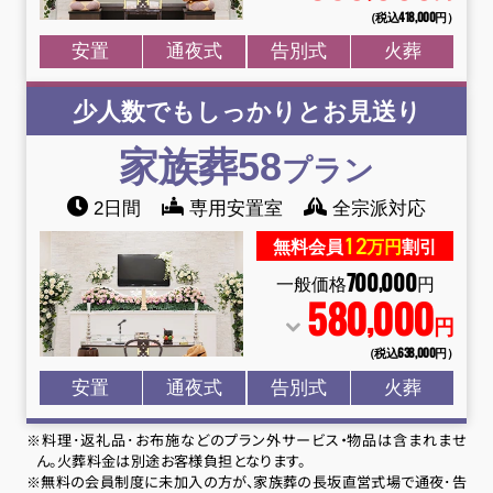
（税込418
,
000円）
安置
通夜式
告別式
火葬
少人数でもしっかりとお見送り
家族葬58
プラン
2日間
専用安置室
全宗派対応
12
無料会員
万円
割引
700
000
,
一般価格
円
580
000
,
円
（税込638
,
000円）
安置
通夜式
告別式
火葬
※料理･返礼品･お布施などのプラン外サービス・物品は含まれませ
ん。火葬料金は別途お客様負担となります。
※無料の会員制度に未加入の方が、家族葬の長坂直営式場で通夜･告