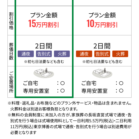
プラン金額
プラン金額
割引価格
15
10
万円割引
万円割引
2日間
2日間
葬儀日数
通夜
告別式
火葬
通夜
告別式
火葬
※初七日法要なども含む
※初七日法要なども含む
ご安置場所
ご自宅
：
ご自宅
：
専用安置室
：
専用安置室
：
※料理･返礼品･お布施などのプラン外サービス・物品は含まれません。
火葬料金は別途お客様負担となります。
※無料の会員制度に未加入の方が、家族葬の長坂直営式場で通夜･告
別式を行う場合は式場使用料として一日利用5.5万円(税込)・二日利用
11万円(税込)東京博善の式場で通夜･告別式を行う場合は別途費用が
必要となります