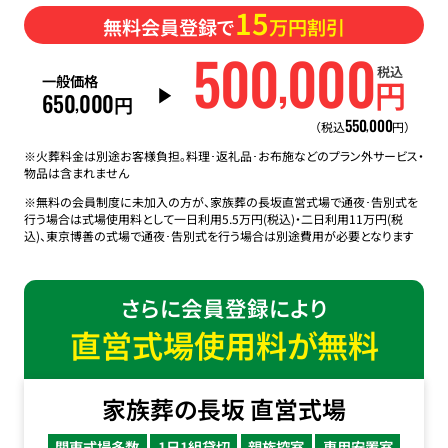
15
無料会員登録で
万円割引
500
000
,
税込
一般価格
円
650
000
,
円
550
000
,
（税込
円）
※火葬料金は別途お客様負担。料理･返礼品･お布施などのプラン外サービス・
物品は含まれません
※無料の会員制度に未加入の方が、家族葬の長坂直営式場で通夜･告別式を
行う場合は式場使用料として一日利用5.5万円(税込)・二日利用11万円(税
込)、東京博善の式場で通夜･告別式を行う場合は別途費用が必要となります
さらに会員登録により
直営式場使用料が無料
家族葬の長坂 直営式場
関東式場多数
1日1組貸切
親族控室
専用安置室