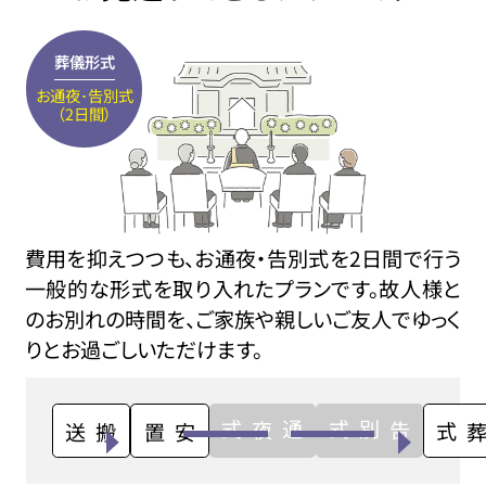
葬儀形式
お通夜･告別式
（2日間）
費用を抑えつつも、お通夜・告別式を2日間で行う
一般的な形式を取り入れたプランです。故人様と
のお別れの時間を、ご家族や親しいご友人でゆっく
りとお過ごしいただけます。
通夜式
告別式
搬送
安置
火葬式