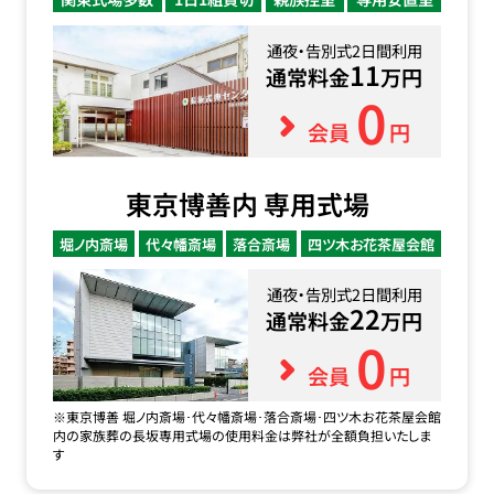
通夜・告別式2日間利用
11
通常料金
万円
0
会員
円
東京博善内 専用式場
堀ノ内斎場
代々幡斎場
落合斎場
四ツ木お花茶屋会館
通夜・告別式2日間利用
22
通常料金
万円
0
会員
円
※東京博善 堀ノ内斎場･代々幡斎場･落合斎場･四ツ木お花茶屋会館
内の家族葬の長坂専用式場の使用料金は弊社が全額負担いたしま
す