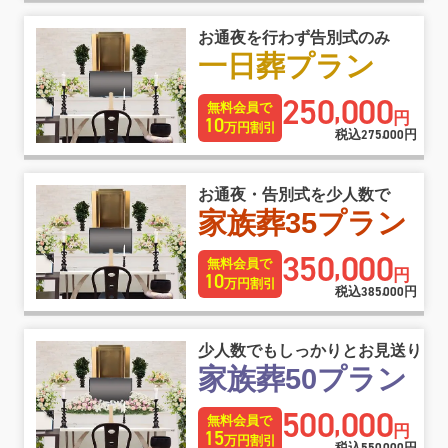
お通夜を行わず告別式のみ
一日葬プラン
250
000
,
無料会員で
円
10
万円割引
税込
275
000
円
,
お通夜・告別式を少人数で
家族葬35プラン
350
000
,
無料会員で
円
10
万円割引
税込
385
000
円
,
少人数でもしっかりとお見送り
家族葬50プラン
500
000
,
無料会員で
円
15
万円割引
税込
円
,