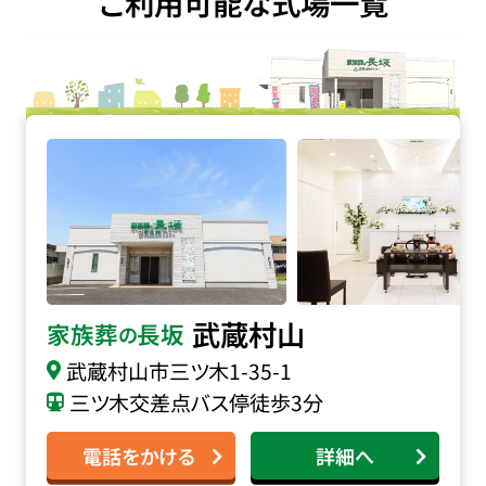
ご利用可能な式場一覧
家族葬の長坂 武蔵村山の詳細へ
武蔵村山
家族葬
長坂
の
武蔵村山市三ツ木
1-35-1
三ツ木交差点バス停徒歩3分
電話をかける
詳細へ