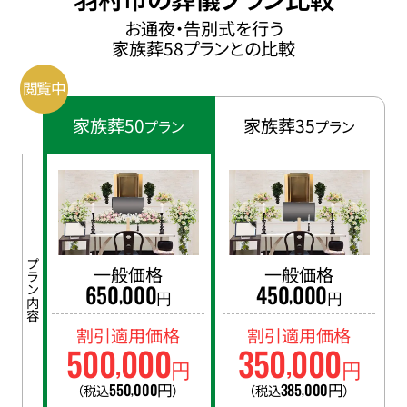
お通夜・告別式を行う
家族葬58プランとの比較
家族葬50
家族葬35
プラン
プラン
プラン内容
一般価格
一般価格
650
000
450
000
,
,
円
円
割引適用価格
割引適用価格
500
000
350
000
,
,
円
円
550
000
円
385
000
円
（税込
）
（税込
）
,
,