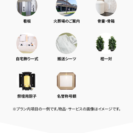
看板
火葬場のご案内
骨壷・骨箱
自宅飾り一式
搬送シーツ
樒一対
祭壇用厨子
名誉称号額
※プラン内項目の一例です。物品･サービスの画像はイメージです。