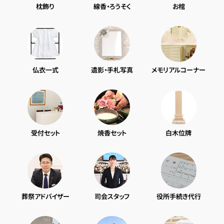
枕飾り
線香・ろうそく
お棺
仏衣一式
遺影・手札写真
メモリアルコーナー
受付セット
焼香セット
白木位牌
葬祭アドバイザー
司会スタッフ
役所手続き代行