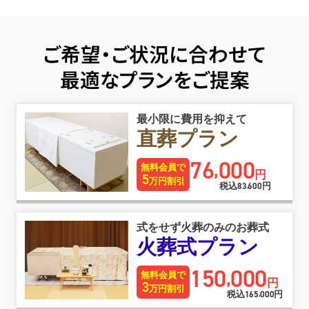
ご希望・ご状況に合わせて
最適なプランをご提案
最小限に費用を抑えて
直葬プラン
76
000
,
無料会員で
円
5
万円割引
税込
83
600
円
,
式をせず火葬のみのお葬式
火葬式プラン
150
000
,
無料会員で
円
3
万円割引
税込
165
000
円
,