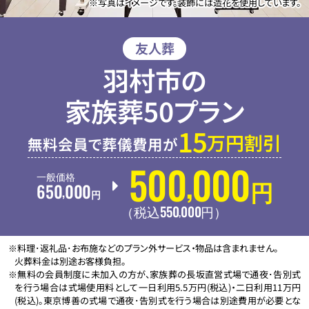
※写真はイメージです。装飾には造花を使用しています。
友人葬
羽村市の
家族葬50プラン
15
万円割引
無料会員で葬儀費用が
500
000
,
一般価格
650
000
円
,
円
550
000
,
（税込
円
）
※料理･返礼品･お布施などのプラン外サービス・物品は含まれません。
火葬料金は別途お客様負担。
※無料の会員制度に未加入の方が、家族葬の長坂直営式場で通夜･告別式
を行う場合は式場使用料として一日利用5.5万円(税込)・二日利用11万円
(税込)。東京博善の式場で通夜･告別式を行う場合は別途費用が必要とな