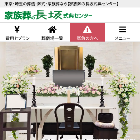
東京･埼玉の葬儀･葬式･家族葬なら【家族葬の長坂式典センター】
費用とプラン
葬儀場一覧
緊急の方へ
メニュー