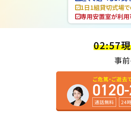
1日1組貸切式場
専用安置室が利用
02:57
現
事前
ご危篤・ご逝去
0120-
通話無料
24