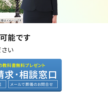
祭壇はイメージです
内可能です
ださい
の教科書無料プレゼント
請求･相談窓口
送
メールで葬儀のお問合せ