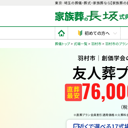
東京･埼玉の葬儀・葬式・家族葬なら【家族葬の
初めての方へ
葬儀トップ
>
式場一覧
>
羽村市
>
羽村市のプラ
羽村市｜創価学会
友人葬プ
76
,
00
直葬
最安
（
※直葬プラン会員割引適用価格
※火葬料
近くで選べる17式