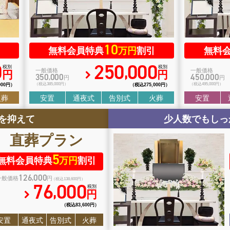
10
無料会員特典
万円
割引
無料
0
250
000
,
税別
税別
一般価格
一般価格
円
円
350
000
450
000
,
,
円
円
000円）
（税込385
,
000円）
（税込275
,
000円）
（税込495
,
000円）
火葬
安置
通夜式
告別式
火葬
安置
を抑えて
少人数でもしっ
直葬
プラン
5
無料会員特典
万円
割引
126
000
,
一般価格
円
（税込138
,
600円）
76
000
,
税別
円
（税込83
,
600円）
安置
通夜式
告別式
火葬