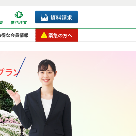
資料請求
要
供花注文
緊急の方へ
お得な会員情報
た
プラン