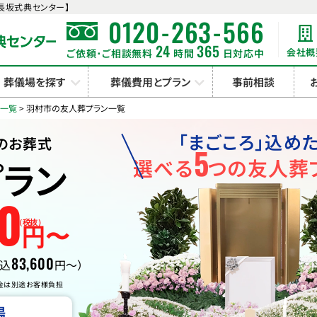
長坂式典センター】
-
-
0120
263
566
24
365
会社概
ご依頼･ご相談無料
時間
日対応中
葬儀場を探す
葬儀費用とプラン
事前相談
ン一覧
>
羽村市の友人葬プラン一覧
「まごころ」込め
のお葬式
5
ラン
選べる
つの友人葬
0
（税抜）
円〜
83,600
税込
円〜）
金は別途お客様負担
場