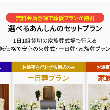
無料会員登録で葬儀プランが割引
選べるあんしんのセットプラン
1日1組貸切の家族葬式場で行える
低価格で安心の火葬式･一日葬･家族葬プラ
式
お通夜を行わず告別式のみ
お通夜
一日葬
プラン
家族