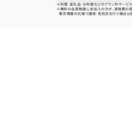
※料理･返礼品･お布施などのプラン外サービ
※無料の会員制度に未加入の方が、家族葬の長坂
東京博善の式場で通夜･告別式を行う場合は