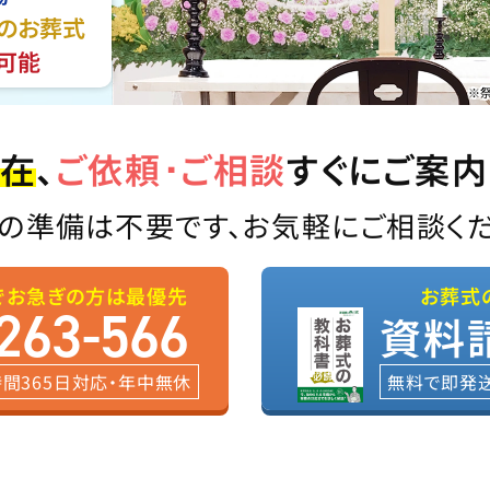
でのお葬式
可能
※
在
、
ご依頼･ご相談
すぐにご案
の準備は不要です、お気軽にご相談く
でお急ぎの方は最優先
お葬式
263-566
資料
時間365日対応・年中無休
無料で即発