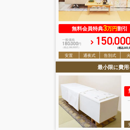
3
無料会員特典
万円
割引
150
00
,
一般価格
180
000
,
円
（税込198
,
000円）
（税込165
,
安置
通夜式
告別式
最小限に費用