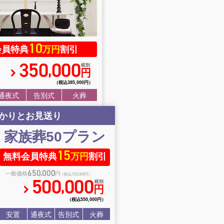
10
会員特典
万円
割引
350
000
,
税別
円
（税込385
,
000円）
通夜式
告別式
火葬
かりとお見送り
家族葬50
プラン
15
無料会員特典
万円
割引
650
000
,
一般価格
円
（税込715
,
000円）
500
000
,
税別
円
（税込550
,
000円）
安置
通夜式
告別式
火葬