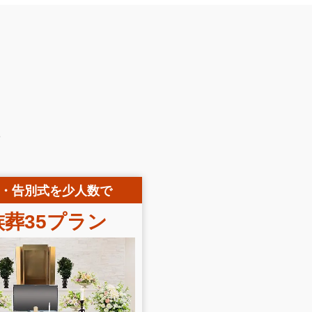
ン
・告別式を少人数で
葬35
プラン