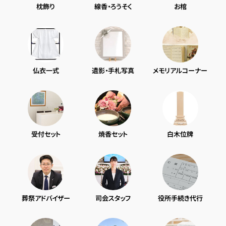
枕飾り
線香・ろうそく
お棺
仏衣一式
遺影・手札写真
メモリアルコーナー
受付セット
焼香セット
白木位牌
葬祭アドバイザー
司会スタッフ
役所手続き代行