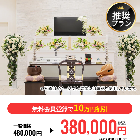
※写真はイメージです。装飾には造花を使用しています。
10
無料会員登録で
万円割引
380
000
,
税込
一般価格
円
480
000
,
円
418
000
,
（税込
円）