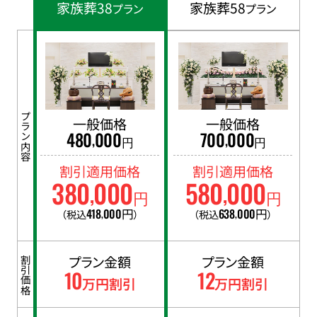
家族葬38
家族葬58
プラン
プラン
プラン内容
一般価格
一般価格
480
000
700
000
,
,
円
円
割引適用価格
割引適用価格
380
000
580
000
,
,
円
円
418
000
円
638
000
円
（税込
）
（税込
）
,
,
プラン金額
プラン金額
割引価格
10
12
万円割引
万円割引