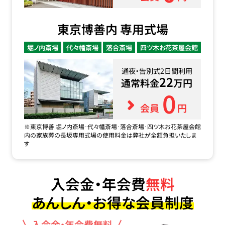
東京博善内 専用式場
堀ノ内斎場
代々幡斎場
落合斎場
四ツ木お花茶屋会館
通夜・告別式2日間利用
22
通常料金
万円
0
会員
円
※東京博善 堀ノ内斎場･代々幡斎場･落合斎場･四ツ木お花茶屋会館
内の家族葬の長坂専用式場の使用料金は弊社が全額負担いたしま
す
入会金・年会費
無料
あんしん・お得な会員制度
入会金・年会費無料