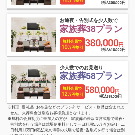
万円割引
税込
308
000
円
,
お通夜・告別式を少人数で
家族葬38プラン
380
000
,
無料会員で
円
10
万円割引
税込
418
000
円
,
少人数でのお見送り
家族葬58プラン
580
000
,
無料会員で
円
12
万円割引
税込
円
638
000
,
※料理･返礼品･お布施などのプラン外サービス・物品は含まれま
せん。火葬料金は別途お客様負担となります。
※無料の会員制度に未加入の方が、家族葬の長坂直営式場で通夜･
告別式を行う場合は式場使用料として一日利用5.5万円(税込)・二
日利用11万円(税込)東京博善の式場で通夜･告別式を行う場合は別