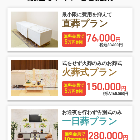
最小限に費用を抑えて
直葬プラン
76
000
,
無料会員で
円
5
万円割引
税込
83
600
円
,
式をせず火葬のみのお葬式
火葬式プラン
150
000
,
無料会員で
円
5
万円割引
税込
165
000
円
,
お通夜を行わず告別式のみ
一日葬プラン
280
000
,
無料会員で
円
10