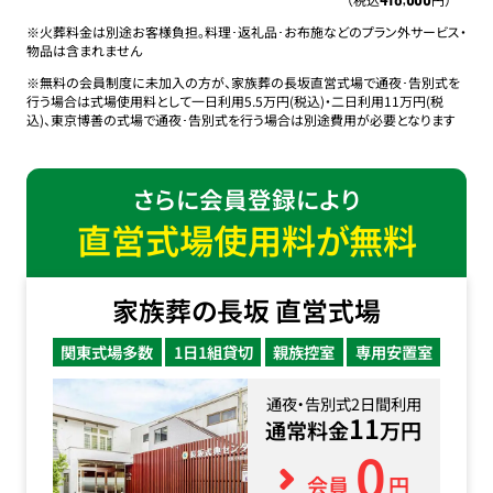
※火葬料金は別途お客様負担。料理･返礼品･お布施などのプラン外サービス・
物品は含まれません
※無料の会員制度に未加入の方が、家族葬の長坂直営式場で通夜･告別式を
行う場合は式場使用料として一日利用5.5万円(税込)・二日利用11万円(税
込)、東京博善の式場で通夜･告別式を行う場合は別途費用が必要となります
さらに会員登録により
直営式場使用料が無料
家族葬の長坂 直営式場
関東式場多数
1日1組貸切
親族控室
専用安置室
通夜・告別式2日間利用
11
通常料金
万円
0
会員
円