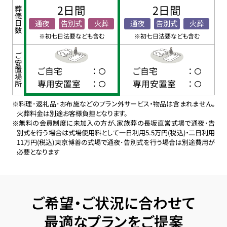
2日間
2日間
葬儀日数
通夜
告別式
火葬
通夜
告別式
火葬
※初七日法要なども含む
※初七日法要なども含む
ご安置場所
ご自宅
：
ご自宅
：
専用安置室
：
専用安置室
：
※料理･返礼品･お布施などのプラン外サービス・物品は含まれません。
火葬料金は別途お客様負担となります。
※無料の会員制度に未加入の方が、家族葬の長坂直営式場で通夜･告
別式を行う場合は式場使用料として一日利用5.5万円(税込)・二日利用
11万円(税込)東京博善の式場で通夜･告別式を行う場合は別途費用が
必要となります
ご希望・ご状況に合わせて
最適なプランをご提案