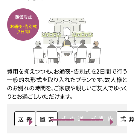
葬儀形式
お通夜･告別式
（2日間）
費用を抑えつつも、お通夜・告別式を2日間で行う
一般的な形式を取り入れたプランです。故人様と
のお別れの時間を、ご家族や親しいご友人でゆっく
りとお過ごしいただけます。
通夜式
告別式
搬送
安置
火葬式