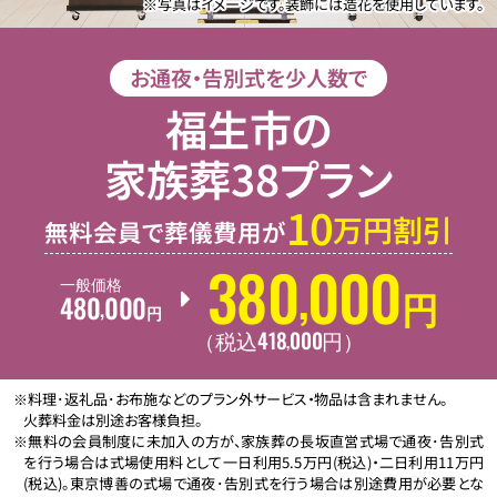
※写真はイメージです。装飾には造花を使用しています。
お通夜・告別式を少人数で
福生市の
家族葬38プラン
10
万円割引
無料会員で葬儀費用が
380
000
,
一般価格
480
000
円
,
円
418
000
,
（税込
円
）
※料理･返礼品･お布施などのプラン外サービス・物品は含まれません。
火葬料金は別途お客様負担。
※無料の会員制度に未加入の方が、家族葬の長坂直営式場で通夜･告別式
を行う場合は式場使用料として一日利用5.5万円(税込)・二日利用11万円
(税込)。東京博善の式場で通夜･告別式を行う場合は別途費用が必要とな