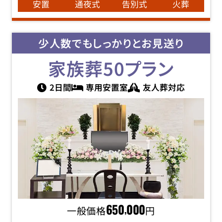
安置
通夜式
告別式
火葬
少人数でもしっかりとお見送り
家族葬50
プラン
2日間
専用安置室
友人葬対応
一般価格
650
000
円
,