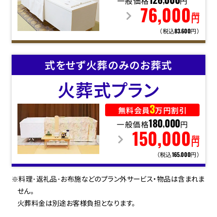
一般価格
126
000
円
,
76
,
000
税抜
円
（税込
円）
83
600
,
式をせず火葬のみのお葬式
火葬式
プラン
3
無料会員
万円割引
一般価格
180
000
円
,
150
,
000
税抜
円
（税込
円）
165
000
,
※料理･返礼品･お布施などのプラン外サービス・物品は含まれま
せん。
火葬料金は別途お客様負担となります。