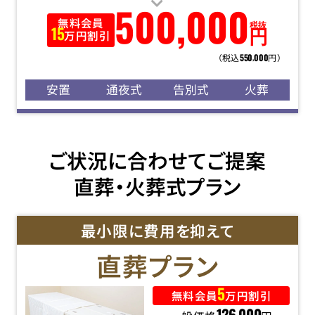
500
,
000
無料会員
税抜
円
15
万円割引
（税込
円）
550
000
,
安置
通夜式
告別式
火葬
ご状況に合わせてご提案
直葬・火葬式プラン
最小限に費用を抑えて
直葬
プラン
5
無料会員
万円割引