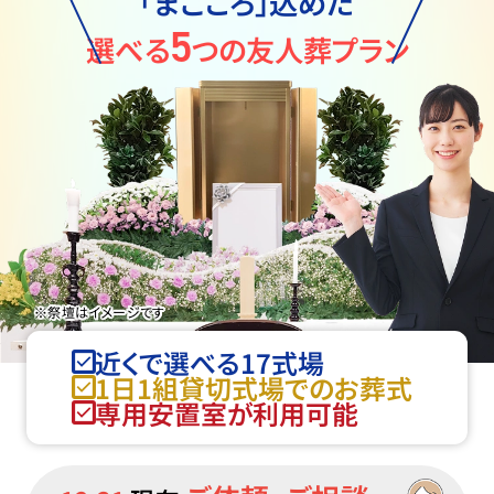
「まごころ」込めた
5
選べる
つの友人葬プラン
※祭壇はイメージです
近くで選べる17式場
1日1組貸切式場でのお葬式
専用安置室が利用可能