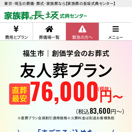
東京･埼玉の葬儀･葬式･家族葬なら【家族葬の長坂式典センター】
費用とプラン
葬儀場一覧
緊急の方へ
メニュー
福生市｜創価学会のお葬式
友人葬プラン
76
,
000
直葬
（税抜）
円
〜
最安
83,600
（税込
円〜）
※直葬プラン会員割引適用価格
※火葬料金は別途お客様負担