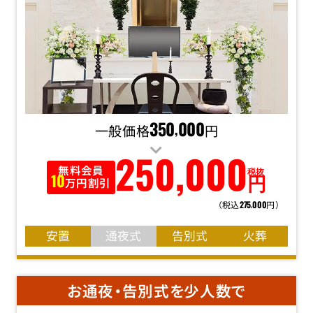
一般価格
350
000
円
,
250
,
000
無料会員
税抜
円
10
万円割引
（税込
円）
275
000
,
安置
通夜式
告別式
火葬
お通夜・告別式を少人数で