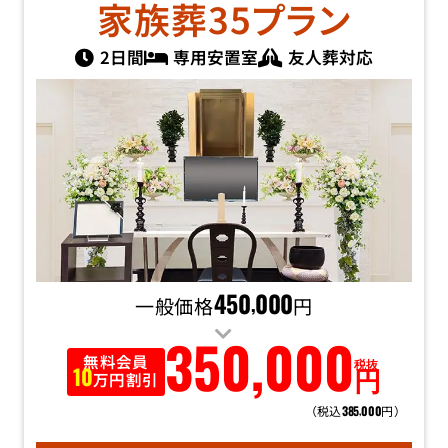
家族葬35
プラン
2日間
専用安置室
友人葬対応
一般価格
450
000
円
,
350
,
000
無料会員
税抜
円
10
万円割引
（税込
円）
385
000
,