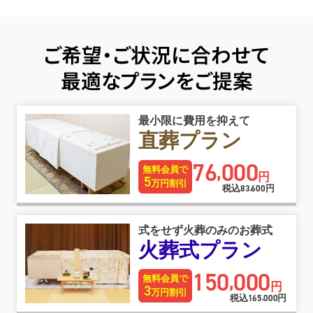
ご希望・ご状況に合わせて
最適なプランをご提案
最小限に費用を抑えて
直葬プラン
76
000
,
無料会員で
円
5
万円割引
税込
83
600
円
,
式をせず火葬のみのお葬式
火葬式プラン
150
000
,
無料会員で
円
3
万円割引
税込
165
000
円
,