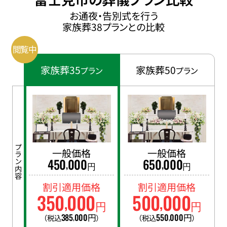
お通夜・告別式を行う
家族葬38プランとの比較
家族葬35
家族葬50
プラン
プラン
プラン内容
一般価格
一般価格
450
000
650
000
,
,
円
円
割引適用価格
割引適用価格
350
000
500
000
,
,
円
円
385
000
円
550
000
円
（税込
）
（税込
）
,
,