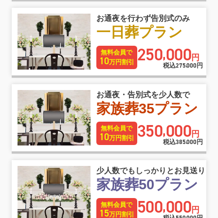
お通夜を行わず告別式のみ
一日葬プラン
250
000
,
無料会員で
円
10
万円割引
税込
275
000
円
,
お通夜・告別式を少人数で
家族葬35プラン
350
000
,
無料会員で
円
10
万円割引
税込
385
000
円
,
少人数でもしっかりとお見送り
家族葬50プラン
500
000
,
無料会員で
円
15
万円割引
税込
円
,