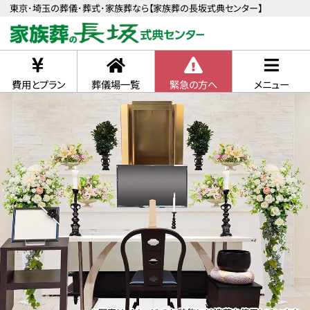
東京･埼玉の葬儀･葬式･家族葬なら【家族葬の長坂式典センター】
費用とプラン
葬儀場一覧
緊急の方へ
メニュー