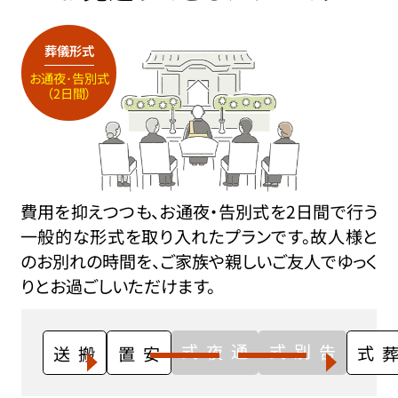
葬儀形式
お通夜･告別式
（2日間）
費用を抑えつつも、お通夜・告別式を2日間で行う
一般的な形式を取り入れたプランです。故人様と
のお別れの時間を、ご家族や親しいご友人でゆっく
りとお過ごしいただけます。
通夜式
告別式
搬送
安置
火葬式