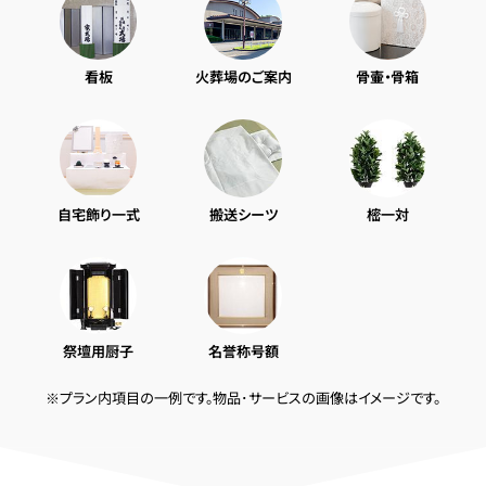
看板
火葬場のご案内
骨壷・骨箱
自宅飾り一式
搬送シーツ
樒一対
祭壇用厨子
名誉称号額
※プラン内項目の一例です。物品･サービスの画像はイメージです。