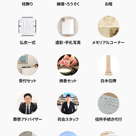
枕飾り
線香・ろうそく
お棺
仏衣一式
遺影・手札写真
メモリアルコーナー
受付セット
焼香セット
白木位牌
葬祭アドバイザー
司会スタッフ
役所手続き代行