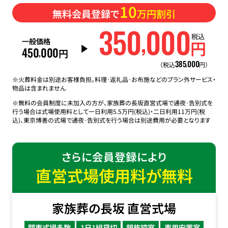
10
無料会員登録で
万円割引
350
000
,
税込
一般価格
円
450
000
,
円
385
000
,
（税込
円）
※火葬料金は別途お客様負担。料理･返礼品･お布施などのプラン外サービス・
物品は含まれません
※無料の会員制度に未加入の方が、家族葬の長坂直営式場で通夜･告別式を
行う場合は式場使用料として一日利用5.5万円(税込)・二日利用11万円(税
込)、東京博善の式場で通夜･告別式を行う場合は別途費用が必要となります
さらに会員登録により
直営式場使用料が無料
家族葬の長坂 直営式場
関東式場多数
1日1組貸切
親族控室
専用安置室