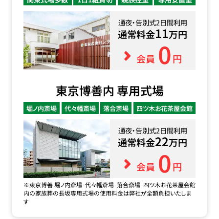
通夜・告別式2日間利用
11
通常料金
万円
0
会員
円
東京博善内 専用式場
堀ノ内斎場
代々幡斎場
落合斎場
四ツ木お花茶屋会館
通夜・告別式2日間利用
22
通常料金
万円
0
会員
円
※東京博善 堀ノ内斎場･代々幡斎場･落合斎場･四ツ木お花茶屋会館
内の家族葬の長坂専用式場の使用料金は弊社が全額負担いたしま
す