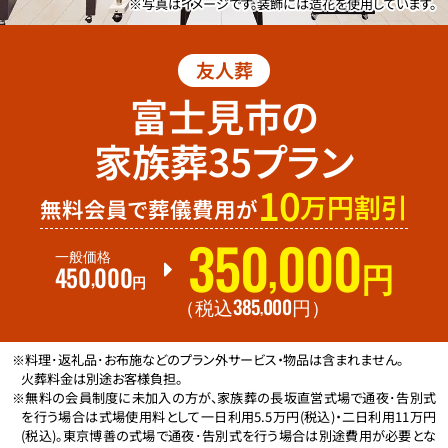
※写真はイメージです。装飾には造花を使用しています。
友人葬
富士見市の
家族葬35プラン
10
万円割引
無料会員で葬儀費用が
350
000
,
一般価格
450
000
円
,
円
385
000
,
（税込
円
）
※料理･返礼品･お布施などのプラン外サービス・物品は含まれません。
火葬料金は別途お客様負担。
※無料の会員制度に未加入の方が、家族葬の長坂直営式場で通夜･告別式
を行う場合は式場使用料として一日利用5.5万円(税込)・二日利用11万円
(税込)。東京博善の式場で通夜･告別式を行う場合は別途費用が必要とな