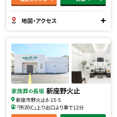
地図・アクセス
家族葬の長坂 新座野火止の詳細へ
新座野火止
家族葬
長坂
の
新座市野火止8-15-5
「所沢IC」上り出口より車で12分