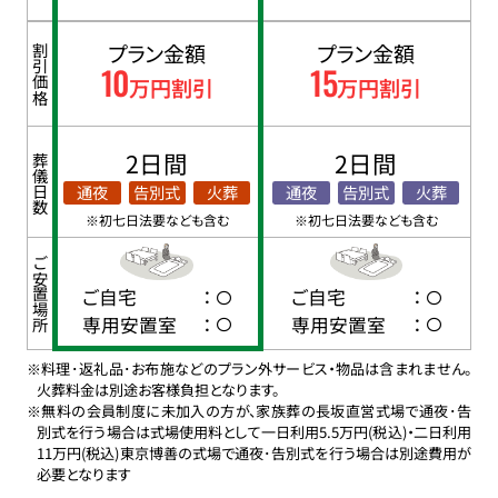
プラン金額
プラン金額
割引価格
10
15
万円割引
万円割引
2日間
2日間
葬儀日数
通夜
告別式
火葬
通夜
告別式
火葬
※初七日法要なども含む
※初七日法要なども含む
ご安置場所
ご自宅
：
ご自宅
：
専用安置室
：
専用安置室
：
※料理･返礼品･お布施などのプラン外サービス・物品は含まれません。
火葬料金は別途お客様負担となります。
※無料の会員制度に未加入の方が、家族葬の長坂直営式場で通夜･告
別式を行う場合は式場使用料として一日利用5.5万円(税込)・二日利用
11万円(税込)東京博善の式場で通夜･告別式を行う場合は別途費用が
必要となります