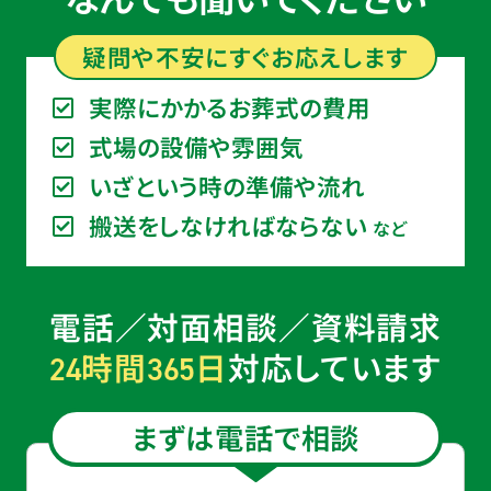
疑問や不安に
すぐ
お応えします
実際にかかるお葬式の費用
式場の設備や雰囲気
いざという時の準備や流れ
搬送をしなければならない
など
電話／対面相談／資料請求
時間
日
対応しています
24
365
まずは電話で相談