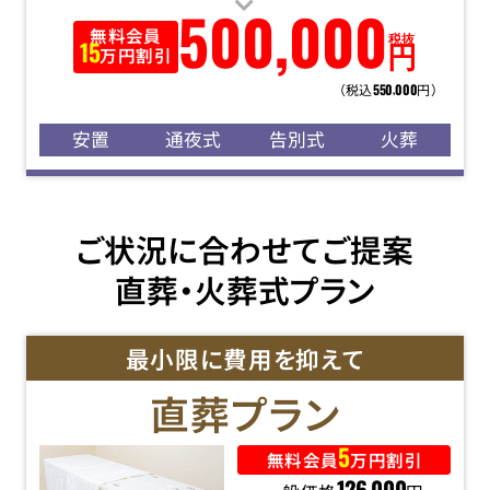
500
,
000
無料会員
税抜
円
15
万円割引
（税込
円）
550
000
,
安置
通夜式
告別式
火葬
ご状況に合わせてご提案
直葬・火葬式プラン
最小限に費用を抑えて
直葬
プラン
5
無料会員
万円割引