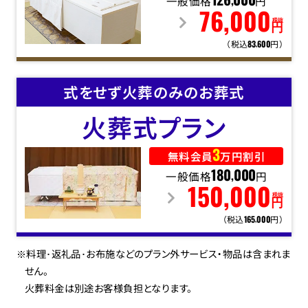
一般価格
126
000
円
,
76
,
000
税抜
円
（税込
円）
83
600
,
式をせず火葬のみのお葬式
火葬式
プラン
3
無料会員
万円割引
一般価格
180
000
円
,
150
,
000
税抜
円
（税込
円）
165
000
,
※料理･返礼品･お布施などのプラン外サービス・物品は含まれま
せん。
火葬料金は別途お客様負担となります。