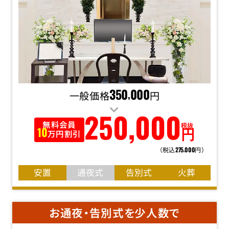
一般価格
350
000
円
,
250
,
000
無料会員
税抜
円
10
万円割引
（税込
円）
275
000
,
安置
通夜式
告別式
火葬
お通夜・告別式を少人数で