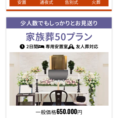
安置
通夜式
告別式
火葬
少人数でもしっかりとお見送り
家族葬50
プラン
2日間
専用安置室
友人葬対応
一般価格
650
000
円
,