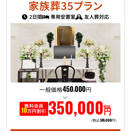
家族葬35
プラン
2日間
専用安置室
友人葬対応
一般価格
450
000
円
,
350
,
000
無料会員
税抜
円
10
万円割引
（税込
円）
385
000
,