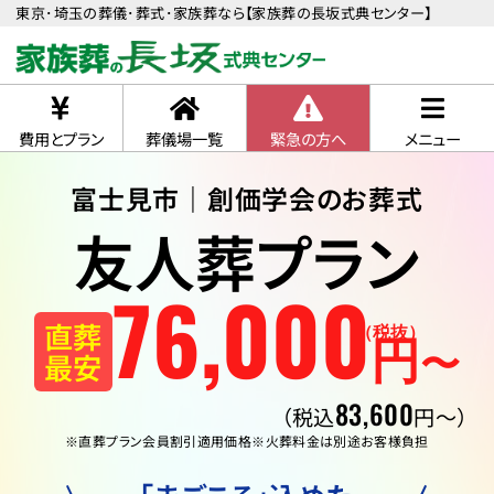
東京･埼玉の葬儀･葬式･家族葬なら【家族葬の長坂式典センター】
費用とプラン
葬儀場一覧
緊急の方へ
メニュー
富士見市｜創価学会のお葬式
友人葬プラン
76
,
000
直葬
（税抜）
円
〜
最安
83,600
（税込
円〜）
※直葬プラン会員割引適用価格
※火葬料金は別途お客様負担