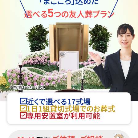
「まごころ」込めた
5
選べる
つの友人葬プラン
※祭壇はイメージです
近くで選べる17式場
1日1組貸切式場でのお葬式
専用安置室が利用可能