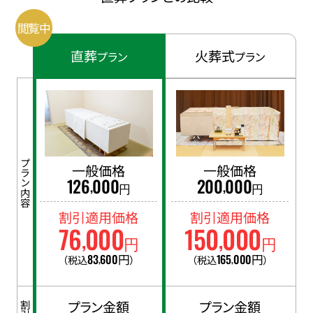
直葬
火葬式
プラン
プラン
プラン内容
一般価格
一般価格
126
000
200
000
,
,
円
円
割引適用価格
割引適用価格
76
000
150
000
,
,
円
円
83
600
円
165
000
円
（税込
）
（税込
）
,
,
プラン金額
プラン金額