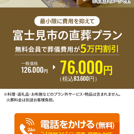
※写真はイメージです。
最小限に費用を抑えて
富士見市の直葬プラン
5
万円割引
無料会員で葬儀費用が
76
000
,
一般価格
126
000
円
,
円
83
600
,
（税込
円
）
※料理･返礼品･お布施などのプラン外サービス・物品は含まれません。
火葬料金は別途お客様負担。