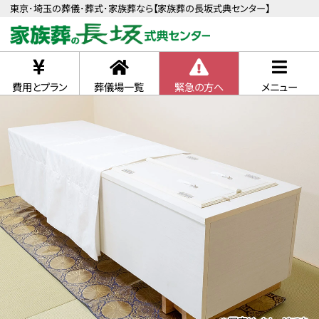
東京･埼玉の葬儀･葬式･家族葬なら【家族葬の長坂式典センター】
費用とプラン
葬儀場一覧
緊急の方へ
メニュー