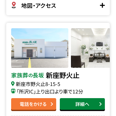
地図・アクセス
家族葬の長坂 新座野火止の詳細へ
新座野火止
家族葬
長坂
の
新座市野火止8-15-5
「所沢IC」上り出口より車で12分
電話をかける
詳細へ