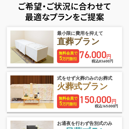
ご希望・ご状況に合わせて
最適なプランをご提案
最小限に費用を抑えて
直葬プラン
76
000
,
無料会員で
円
5
万円割引
税込
83
600
円
,
式をせず火葬のみのお葬式
火葬式プラン
150
000
,
無料会員で
円
5
万円割引
税込
165
000
円
,
お通夜を行わず告別式のみ