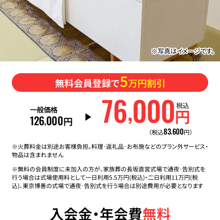
※写真はイメージです。
5
無料会員登録で
万円割引
76
000
,
税込
一般価格
円
126
000
,
円
83
600
,
（税込
円）
※火葬料金は別途お客様負担。料理･返礼品･お布施などのプラン外サービス・
物品は含まれません
※無料の会員制度に未加入の方が、家族葬の長坂直営式場で通夜･告別式を
行う場合は式場使用料として一日利用5.5万円(税込)・二日利用11万円(税
込)、東京博善の式場で通夜･告別式を行う場合は別途費用が必要となります
入会金・年会費
無料