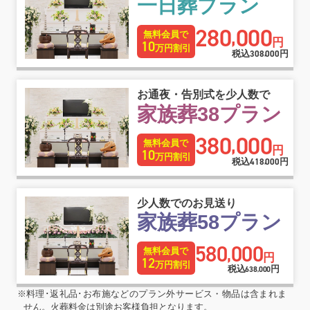
一日葬プラン
280
000
,
無料会員で
円
10
万円割引
税込
308
000
円
,
お通夜・告別式を少人数で
家族葬38プラン
380
000
,
無料会員で
円
10
万円割引
税込
418
000
円
,
少人数でのお見送り
家族葬58プラン
580
000
,
無料会員で
円
12
万円割引
税込
円
638
000
,
※料理･返礼品･お布施などのプラン外サービス・物品は含まれま
せん。火葬料金は別途お客様負担となります。