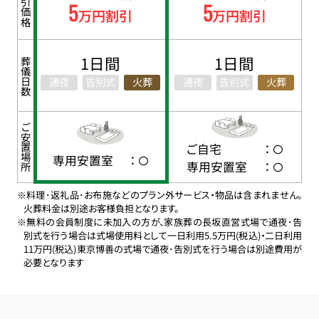
割引価格
5
5
万円割引
万円割引
1日間
1日間
葬儀日数
通夜
告別式
火葬
通夜
告別式
火葬
ご安置場所
ご自宅
：
専用安置室
：
専用安置室
：
※料理･返礼品･お布施などのプラン外サービス・物品は含まれません。
火葬料金は別途お客様負担となります。
※無料の会員制度に未加入の方が、家族葬の長坂直営式場で通夜･告
別式を行う場合は式場使用料として一日利用5.5万円(税込)・二日利用
11万円(税込)東京博善の式場で通夜･告別式を行う場合は別途費用が
必要となります